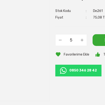
Stok Kodu
De261
Fiyat
75,08 T
T
0850 346 28 42