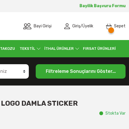
Bayilik Başvuru Formu
Bayi Girişi
Giriş
/
Üyelik
Sepet
 TAKOZU
TEKSTİL
İTHAL ÜRÜNLER
FIRSAT ÜRÜNLERİ
Filtreleme Sonuçlarını Göster...
LOGO DAMLA STICKER
Stokta Var