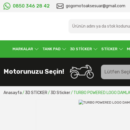
0850 346 28 42
gogomotoaksesuar@gmail.com
MARKALAR
TANK PAD
3D STİCKER
STİCKER
M
Motorunuzu Seçin!
Anasayfa
3D STİCKER
3D Sticker
TURBO POWERED LOGO DAMLA