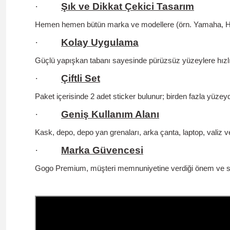
·
Şık ve Dikkat Çekici Tasarım
Hemen hemen bütün marka ve modellere (örn. Yamaha, Hond
·
Kolay Uygulama
Güçlü yapışkan tabanı sayesinde pürüzsüz yüzeylere hızlıc
·
Çiftli Set
Paket içerisinde 2 adet sticker bulunur; birden fazla yüzey
·
Geniş Kullanım Alanı
Kask, depo, depo yan grenaları, arka çanta, laptop, valiz v
·
Marka Güvencesi
Gogo Premium, müşteri memnuniyetine verdiği önem ve satış 