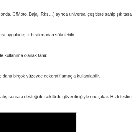
a, CfMoto, Bajaj, Rks…) ayrıca universal çeşitlere sahip şık tasar
a uygulanır; iz bırakmadan sökülebilir.
de kullanıma olanak tanır.
e daha birçok yüzeyde dekoratif amaçla kullanılabilir.
sonrası desteği ile sektörde güvenilirliğiyle öne çıkar. Hızlı teslim