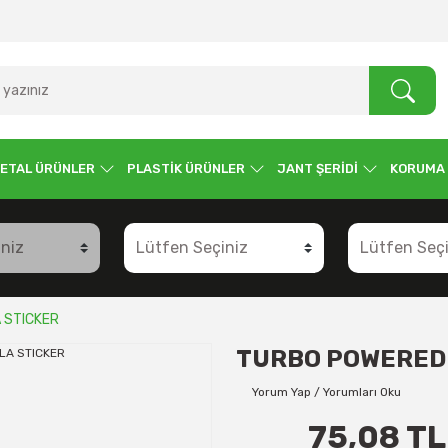
ETAL ÜRÜNLER
PLASTİK ÜRÜNLER
JANT ŞERİDİ
KORUMA
 STICKER
TURBO POWERED 
Yorum Yap / Yorumları Oku
75,08 TL