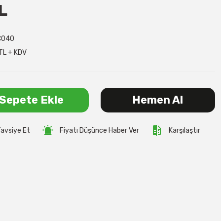
L
C040
TL + KDV
Sepete Ekle
Hemen Al
avsiye Et
Fiyatı Düşünce Haber Ver
Karşılaştır