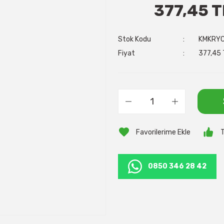
377,45 T
Stok Kodu
KMKRY
Fiyat
377,45 
T
0850 346 28 42