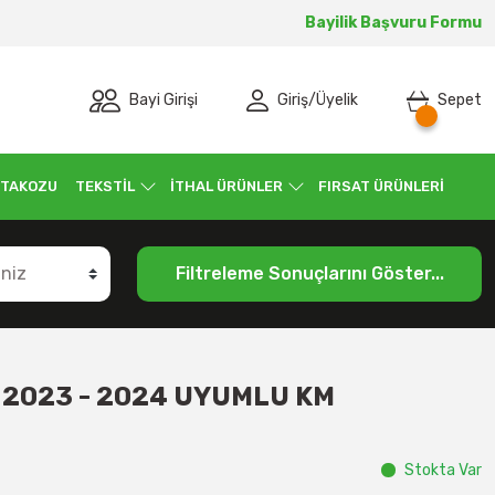
Bayilik Başvuru Formu
Bayi Girişi
Giriş
/
Üyelik
Sepet
 TAKOZU
TEKSTİL
İTHAL ÜRÜNLER
FIRSAT ÜRÜNLERİ
Filtreleme Sonuçlarını Göster...
 2023 - 2024 UYUMLU KM
Stokta Var