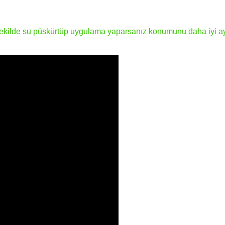
kilde su püskürtüp uygulama yaparsanız konumunu daha iyi ayar