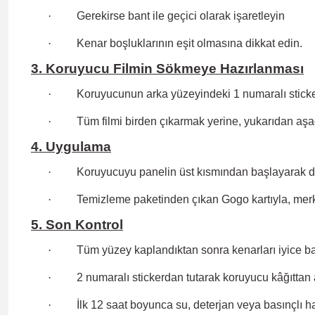
·
Gerekirse bant ile geçici olarak işaretleyin
·
Kenar boşluklarının eşit olmasına dikkat edin.
3. Koruyucu Filmin Sökmeye Hazırlanması
·
Koruyucunun arka yüzeyindeki 1 numaralı stickerd
·
Tüm filmi birden çıkarmak yerine, yukarıdan aşa
4. Uygulama
·
Koruyucuyu panelin üst kısmından başlayarak dik
·
Temizleme paketinden çıkan Gogo kartıyla, merke
5. Son Kontrol
·
Tüm yüzey kaplandıktan sonra kenarları iyice bas
·
2 numaralı stickerdan tutarak koruyucu kâğıttan 
·
İlk 12 saat boyunca su, deterjan veya basınçlı 