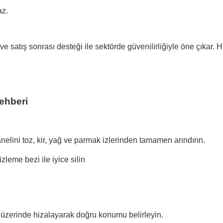
az.
atış sonrası desteği ile sektörde güvenilirliğiyle öne çıkar.
H
ehberi
lini toz, kir, yağ ve parmak izlerinden tamamen arındırın.
leme bezi ile iyice silin
üzerinde hizalayarak doğru konumu belirleyin.