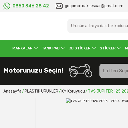
0850 346 28 42
gogomotoaksesuar@gmail.com
MARKALAR
TANK PAD
3D STİCKER
STİCKER
M
Motorunuzu Seçin!
Anasayfa
PLASTİK ÜRÜNLER
KM Koruyucu
TVS JUPİTER 125 20