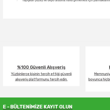
·
Yapışkan yüzey ile depo arasına hava girmemesi için parmaklarınız
%100 Güvenli Alışveriş
Yüzbinlerce kişinin tercih ettiği güvenli
Memnuniye
alışveriş platformunu tercih edin.
boyunca hiçbir
E - BÜLTENİMİZE KAYIT OLUN