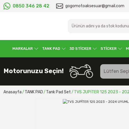
0850 346 28 42
gogomotoaksesuar@gmail.com
MARKALAR
TANK PAD
3D STİCKER
STİCKER
M
Motorunuzu Seçin!
Anasayfa
TANK PAD
Tank Pad Set
TVS JUPİTER 125 2023 - 20