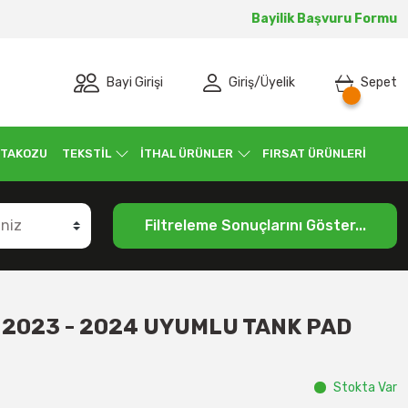
Bayilik Başvuru Formu
Bayi Girişi
Giriş
/
Üyelik
Sepet
 TAKOZU
TEKSTİL
İTHAL ÜRÜNLER
FIRSAT ÜRÜNLERİ
Filtreleme Sonuçlarını Göster...
 2023 - 2024 UYUMLU TANK PAD
Stokta Var