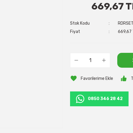
669,67 T
Stok Kodu
RDRSET
Fiyat
669,67 
T
0850 346 28 42