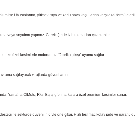
ium ise UV ışınlarına, yüksek ısıya ve zorlu hava koşullarına karşı özel formüle ed
arma
veya soyulma yapmaz. Gerektiğinde iz bırakmadan çıkarılabilir.
delinize özel kesimlerle motorunuza “fabrika çıkışı” uyumu sağlar.
kavrama
sağlayarak virajlarda güveni artırır.
onda,
Yamaha, CfMoto, Rks, Bajaj gibi markalara özel premium kesimler sunar.
eği ile sektörde güvenilirliğiyle öne çıkar. Hızlı teslimat, kolay iade ve garanti g