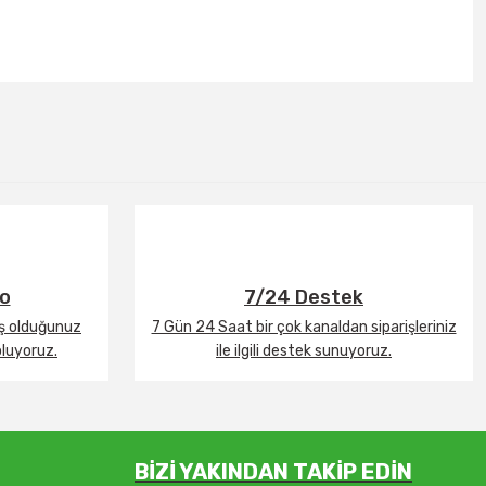
go
7/24 Destek
iş olduğunuz
7 Gün 24 Saat bir çok kanaldan siparişleriniz
oluyoruz.
ile ilgili destek sunuyoruz.
BİZİ YAKINDAN TAKİP EDİN