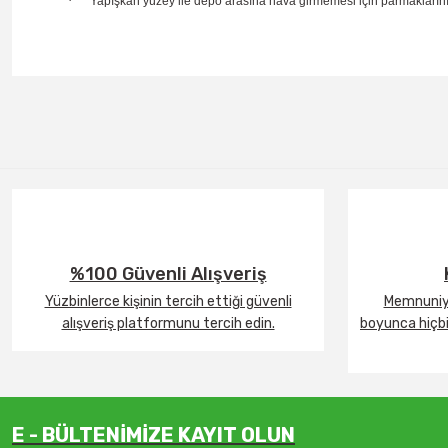
·
Yapışkan yüzey ile depo arasına hava girmemesi için parmaklarınız
%100 Güvenli Alışveriş
Yüzbinlerce kişinin tercih ettiği güvenli
Memnuniye
alışveriş platformunu tercih edin.
boyunca hiçbir
E - BÜLTENİMİZE KAYIT OLUN