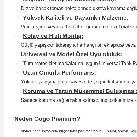
Diz ve bacak temas noktalarında ekstra kavrama sağlay
·
Yüksek Kaliteli ve Dayanıklı Malzeme:
Vinil, reçine veya karbon fiber görünümlü özel malzem
·
Kolay ve Hızlı Montaj:
Güçlü yapışkan tabanıyla herhangi bir ek aparat veya
Universal ve Model Özel Uyumluluk:
·
Tüm motosiklet markalarına uygun Universal Tank Pa
·
Uzun Ömürlü Performans:
Yüksek yapışma gücü sayesinde yoğun kullanıma, ya
·
Koruma ve Tarzın Mükemmel Buluşması
Sadece koruma sağlamakla kalmaz, motosikletinize k
Neden Gogo Premium?
Motosiklet dünyasında birçok tank pad markası bulunuyor, ancak
Gog