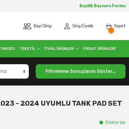
Bayilik Başvuru Formu
Bayi Girişi
Giriş
/
Üyelik
Sepet
 TAKOZU
TEKSTİL
İTHAL ÜRÜNLER
FIRSAT ÜRÜNLERİ
Filtreleme Sonuçlarını Göster...
2023 - 2024 UYUMLU TANK PAD SET
Stokta Var