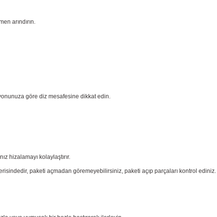
men arındırın.
yonunuza göre diz mesafesine dikkat edin.
nız
hizalamayı kolaylaştırır.
risindedir, paketi açmadan göremeyebilirsiniz, paketi açıp parçaları
kontrol ediniz.