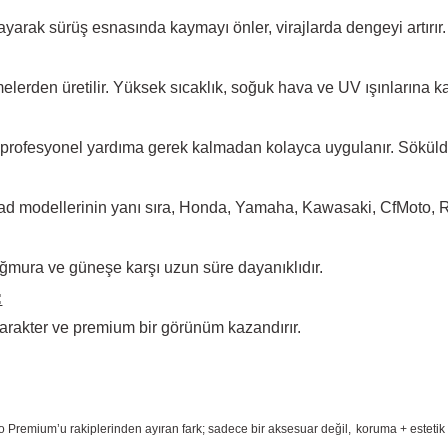
arak sürüş esnasında kaymayı önler, virajlarda dengeyi artırır.
elerden üretilir. Yüksek
sıcaklık, soğuk hava ve UV ışınlarına ka
 profesyonel yardıma
gerek kalmadan kolayca uygulanır. Sökül
d modellerinin yanı sıra, Honda, Yamaha, Kawasaki, CfMoto, Rks
ğmura ve güneşe karşı
uzun süre dayanıklıdır.
:
arakter ve premium bir
görünüm kazandırır.
o Premium
’u rakiplerinden ayıran fark; sadece bir aksesuar değil,
koruma + estetik