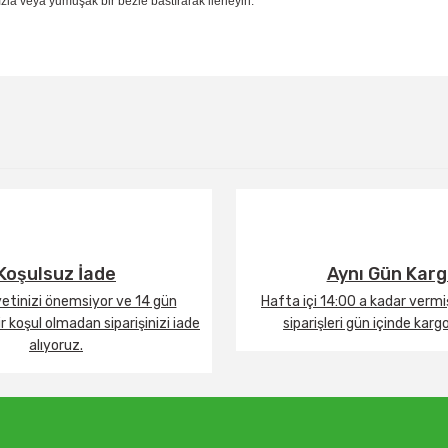
la veya yumuşak bir bezle bastırarak ilerleyin.
Bu ürüne ilk yorumu siz yapın!
Yorum Yaz
Koşulsuz İade
Aynı Gün Kar
tinizi önemsiyor ve 14 gün
Hafta içi 14:00 a kadar verm
 koşul olmadan siparişinizi iade
siparişleri gün içinde karg
alıyoruz.