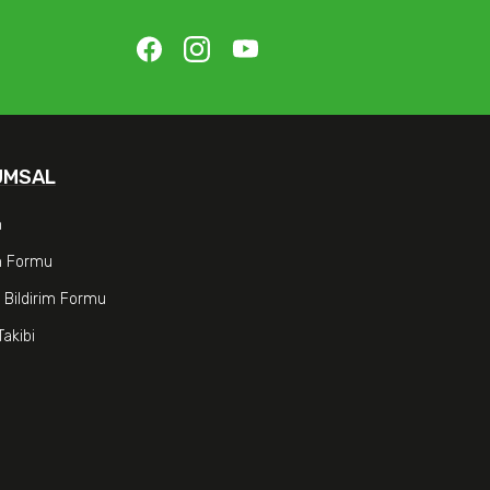
UMSAL
m
im Formu
 Bildirim Formu
Takibi