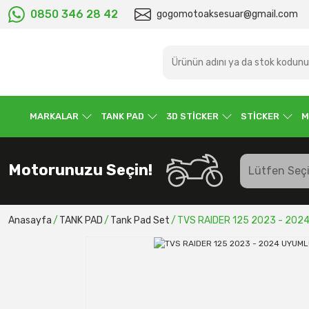
0850 346 28 42
gogomotoaksesuar@gmail.com
MARKALAR
TANK PAD
3D STİCKER
STİCKER
M
Motorunuzu Seçin!
Anasayfa
TANK PAD
Tank Pad Set
TVS RAIDER 125 2023 - 202