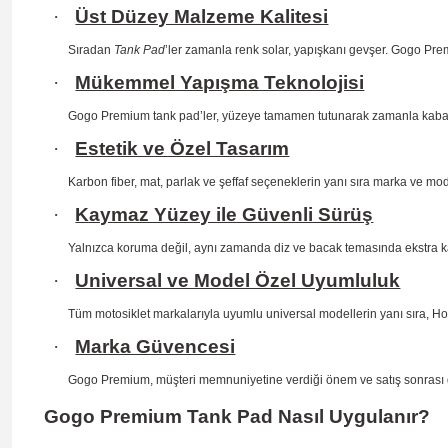
·
Üst Düzey Malzeme Kalitesi
Sıradan
Tank Pad
’ler zamanla renk solar, yapışkanı gevşer. Gogo Prem
·
Mükemmel Yapışma Teknolojisi
Gogo Premium tank pad’ler, yüzeye tamamen tutunarak zamanla kab
·
Estetik ve Özel Tasarım
Karbon fiber, mat, parlak ve şeffaf seçeneklerin yanı sıra marka ve mo
·
Kaymaz Yüzey ile Güvenli Sürüş
Yalnızca koruma değil, aynı zamanda diz ve bacak temasında ekstra 
·
Universal ve Model Özel Uyumluluk
Tüm motosiklet markalarıyla uyumlu universal modellerin yanı sıra, H
·
Marka Güvencesi
Gogo Premium, müşteri memnuniyetine verdiği önem ve satış sonrası dest
Gogo Premium Tank Pad Nasıl Uygulanır?