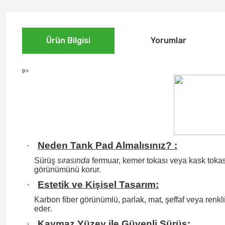
Ürün Bilgisi
Yorumlar
p>
·
Neden Tank Pad Almalısınız? :
Sürüş
sırasında
fermuar, kemer tokası veya kask tokası
görünümünü korur.
·
Estetik ve Kişisel Tasarım:
Karbon fiber görünümlü, parlak, mat, şeffaf veya renkli 
eder
.
·
Kaymaz Yüzey ile Güvenli Sürüş: