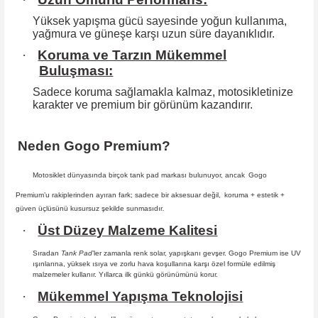
Yüksek yapışma gücü sayesinde yoğun kullanıma,
yağmura ve güneşe karşı
uzun süre dayanıklıdır.
·
Koruma ve Tarzın Mükemmel
Buluşması:
Sadece koruma sağlamakla kalmaz, motosikletinize
karakter ve premium bir
görünüm kazandırır.
Neden Gogo Premium?
Motosiklet dünyasında birçok tank pad markası bulunuyor, ancak
Gogo
Premium
’u rakiplerinden ayıran fark; sadece bir aksesuar değil,
koruma + estetik +
güven
üçlüsünü kusursuz şekilde sunmasıdır
.
·
Üst Düzey Malzeme Kalitesi
Sıradan
Tank Pad
’ler zamanla renk solar, yapışkanı gevşer. Gogo Premium ise UV
ışınlarına, yüksek ısıya ve zorlu hava koşullarına karşı özel formüle edilmiş
malzemeler kullanır. Yıllarca ilk günkü görünümünü korur.
·
Mükemmel Yapışma Teknolojisi