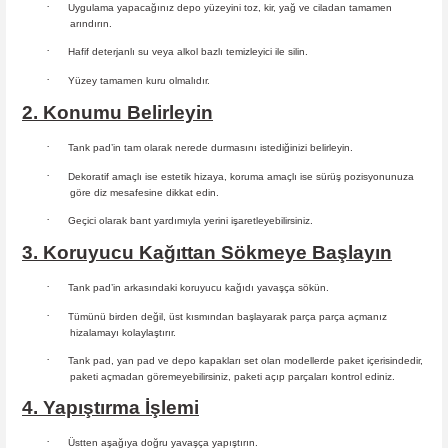
·
Uygulama yapacağınız depo yüzeyini toz, kir, yağ ve ciladan tamamen
arındırın.
·
Hafif deterjanlı su veya alkol bazlı temizleyici ile silin.
·
Yüzey tamamen kuru olmalıdır.
2. Konumu Belirleyin
·
Tank pad’in tam olarak nerede durmasını istediğinizi belirleyin.
·
Dekoratif amaçlı ise estetik hizaya, koruma amaçlı ise sürüş
pozisyonunuza
göre diz mesafesine dikkat edin.
·
Geçici olarak bant yardımıyla yerini işaretleyebilirsiniz.
3. Koruyucu Kağıttan Sökmeye Başlayın
·
Tank pad’in arkasındaki koruyucu kağıdı yavaşça sökün.
·
Tümünü birden değil, üst kısmından başlayarak parça parça açmanız
hizalamayı kolaylaştırır.
·
Tank pad, yan pad ve depo kapakları set olan modellerde paket içerisindedir,
paketi açmadan göremeyebilirsiniz, paketi açıp parçaları
kontrol ediniz.
4. Yapıştırma İşlemi
·
Üstten aşağıya doğru yavaşça yapıştırın.