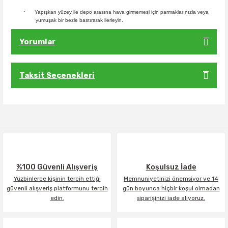
·
Yapışkan yüzey ile depo arasına hava girmemesi için parmaklarınızla veya
yumuşak bir bezle bastırarak ilerleyin.
Yorumlar
Taksit Seçenekleri
Bu ürüne ilk yorumu siz yapın!
Yorum Yaz
%100 Güvenli Alışveriş
Koşulsuz İade
Yüzbinlerce kişinin tercih ettiği
Memnuniyetinizi önemsiyor ve 14
güvenli alışveriş platformunu tercih
gün boyunca hiçbir koşul olmadan
edin.
siparişinizi iade alıyoruz.