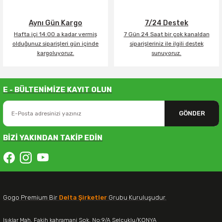
Aynı Gün Kargo
7/24 Destek
Hafta içi 14:00 a kadar vermiş
7 Gün 24 Saat bir çok kanaldan
olduğunuz siparişleri gün içinde
siparişleriniz ile ilgili destek
kargoluyoruz.
sunuyoruz.
E - BÜLTENİMİZE KAYIT OLUN
GÖNDER
BİZİ YAKINDAN TAKİP EDİN
Gogo Premium Bir
Delta Şirketler
Grubu Kuruluşudur.
Işıklar Mah. Fakih kahramani Sok. No:9/A Selçuklu/KONYA