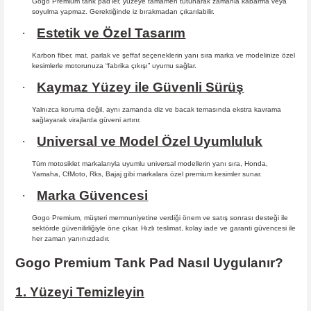
Gogo Premium tank pad’ler, yüzeye tamamen tutunarak zamanla kabarma
veya
soyulma yapmaz. Gerektiğinde iz bırakmadan çıkarılabilir.
·
Estetik ve Özel Tasarım
Karbon fiber, mat, parlak ve şeffaf seçeneklerin yanı sıra marka ve modelinize özel
kesimlerle motorunuza “fabrika çıkışı” uyumu sağlar.
·
Kaymaz Yüzey ile Güvenli Sürüş
Yalnızca koruma değil, aynı zamanda diz ve bacak temasında ekstra kavrama
sağlayarak virajlarda güveni artırır.
·
Universal ve Model Özel Uyumluluk
Tüm motosiklet markalarıyla uyumlu universal modellerin yanı sıra, Honda,
Yamaha, CfMoto, Rks, Bajaj gibi markalara özel premium kesimler sunar.
·
Marka Güvencesi
Gogo Premium, müşteri memnuniyetine verdiği önem ve satış sonrası desteği ile
sektörde güvenilirliğiyle öne çıkar. Hızlı teslimat, kolay iade ve garanti güvencesi ile
her zaman yanınızdadır.
Gogo Premium Tank Pad Nasıl Uygulanır?
1. Yüzeyi Temizleyin