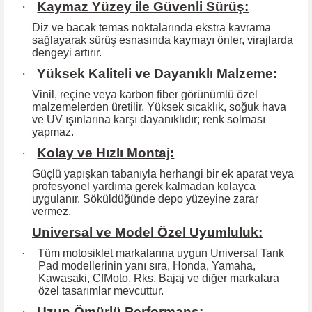
·
Kaymaz Yüzey ile Güvenli Sürüş:
Diz ve bacak temas noktalarında ekstra kavrama
sağlayarak sürüş esnasında kaymayı önler, virajlarda
dengeyi artırır.
·
Yüksek Kaliteli ve Dayanıklı Malzeme:
Vinil, reçine veya karbon fiber görünümlü özel
malzemelerden üretilir. Yüksek
sıcaklık, soğuk hava
ve UV ışınlarına karşı dayanıklıdır; renk solması
yapmaz.
·
Kolay ve Hızlı Montaj:
Güçlü yapışkan tabanıyla herhangi bir ek aparat veya
profesyonel yardıma
gerek kalmadan kolayca
uygulanır. Söküldüğünde depo yüzeyine zarar
vermez.
Universal ve Model Özel Uyumluluk:
·
Tüm motosiklet markalarına uygun Universal Tank
Pad modellerinin yanı sıra, Honda, Yamaha,
Kawasaki, CfMoto, Rks, Bajaj ve diğer markalara
özel tasarımlar mevcuttur.
·
Uzun Ömürlü Performans: