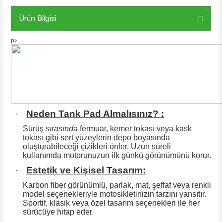
Ürün Bilgisi
p>
·
Neden Tank Pad Almalısınız? :
Sürüş
sırasında
fermuar, kemer tokası veya kask
tokası gibi sert yüzeylerin
depo boyasında
oluşturabileceği çizikleri önler. Uzun süreli
kullanımda motorunuzun ilk günkü görünümünü korur.
·
Estetik ve Kişisel Tasarım:
Karbon fiber görünümlü, parlak, mat, şeffaf veya renkli
model seçenekleriyle motosikletinizin tarzını yansıtır.
Sportif, klasik veya özel tasarım seçenekleri ile
her
sürücüye hitap eder
.