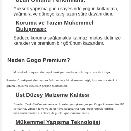
Yüksek yapışma gücü sayesinde yoğun kullanıma,
yağmura ve güneşe karşı
uzun süre dayanıklıdır.
·
Koruma ve Tarzın Mükemmel
Buluşması:
Sadece koruma sağlamakla kalmaz, motosikletinize
karakter ve premium bir
görünüm kazandırır.
Neden Gogo Premium?
Motosiklet dünyasında birçok tank pad markası bulunuyor, ancak
Gogo
Premium
’u rakiplerinden ayıran fark; sadece bir aksesuar değil,
koruma + estetik +
güven
üçlüsünü kusursuz şekilde sunmasıdır
.
·
Üst Düzey Malzeme Kalitesi
Sıradan
Tank Pad
’ler zamanla renk solar, yapışkanı gevşer. Gogo Premium ise UV
ışınlarına, yüksek ısıya ve zorlu hava koşullarına karşı özel formüle edilmiş
malzemeler kullanır. Yıllarca ilk günkü görünümünü korur.
·
Mükemmel Yapışma Teknolojisi