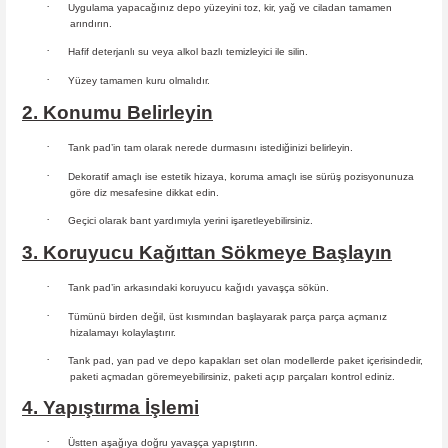
·
Uygulama yapacağınız depo yüzeyini toz, kir, yağ ve ciladan tamamen
arındırın.
·
Hafif deterjanlı su veya alkol bazlı temizleyici ile silin.
·
Yüzey tamamen kuru olmalıdır.
2. Konumu Belirleyin
·
Tank pad’in tam olarak nerede durmasını istediğinizi belirleyin.
·
Dekoratif amaçlı ise estetik hizaya, koruma amaçlı ise sürüş
pozisyonunuza
göre diz mesafesine dikkat edin.
·
Geçici olarak bant yardımıyla yerini işaretleyebilirsiniz.
3. Koruyucu Kağıttan Sökmeye Başlayın
·
Tank pad’in arkasındaki koruyucu kağıdı yavaşça sökün.
·
Tümünü birden değil, üst kısmından başlayarak parça parça açmanız
hizalamayı kolaylaştırır.
·
Tank pad, yan pad ve depo kapakları set olan modellerde paket içerisindedir,
paketi açmadan göremeyebilirsiniz, paketi açıp parçaları
kontrol ediniz.
4. Yapıştırma İşlemi
·
Üstten aşağıya doğru yavaşça yapıştırın.