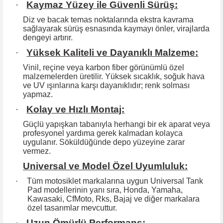
·
Kaymaz Yüzey ile Güvenli Sürüş:
Diz ve bacak temas noktalarında ekstra kavrama
sağlayarak sürüş esnasında kaymayı önler, virajlarda
dengeyi artırır.
·
Yüksek Kaliteli ve Dayanıklı Malzeme:
Vinil, reçine veya karbon fiber görünümlü özel
malzemelerden üretilir. Yüksek
sıcaklık, soğuk hava
ve UV ışınlarına karşı dayanıklıdır; renk solması
yapmaz.
·
Kolay ve Hızlı Montaj:
Güçlü yapışkan tabanıyla herhangi bir ek aparat veya
profesyonel yardıma
gerek kalmadan kolayca
uygulanır. Söküldüğünde depo yüzeyine zarar
vermez.
Universal ve Model Özel Uyumluluk:
·
Tüm motosiklet markalarına uygun Universal Tank
Pad modellerinin yanı sıra, Honda, Yamaha,
Kawasaki, CfMoto, Rks, Bajaj ve diğer markalara
özel tasarımlar mevcuttur.
·
Uzun Ömürlü Performans: