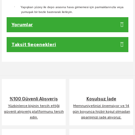
·
Yapışkan yüzey ile depo arasına hava girmemesi için parmaklarınızla veya
yumuşak bir bezle bastırarak ilerleyin.
Yorumlar
Taksit Seçenekleri
Bu ürüne ilk yorumu siz yapın!
Yorum Yaz
%100 Güvenli Alışveriş
Koşulsuz İade
Yüzbinlerce kişinin tercih ettiği
Memnuniyetinizi önemsiyor ve 14
güvenli alışveriş platformunu tercih
gün boyunca hiçbir koşul olmadan
edin.
siparişinizi iade alıyoruz.