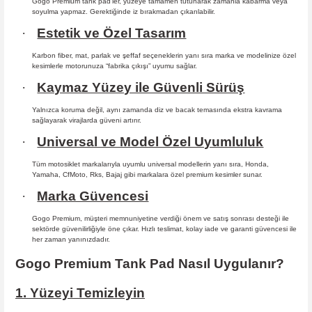
Gogo Premium tank pad’ler, yüzeye tamamen tutunarak zamanla kabarma
veya
soyulma yapmaz. Gerektiğinde iz bırakmadan çıkarılabilir.
·
Estetik ve Özel Tasarım
Karbon fiber, mat, parlak ve şeffaf seçeneklerin yanı sıra marka ve modelinize özel
kesimlerle motorunuza “fabrika çıkışı” uyumu sağlar.
·
Kaymaz Yüzey ile Güvenli Sürüş
Yalnızca koruma değil, aynı zamanda diz ve bacak temasında ekstra kavrama
sağlayarak virajlarda güveni artırır.
·
Universal ve Model Özel Uyumluluk
Tüm motosiklet markalarıyla uyumlu universal modellerin yanı sıra, Honda,
Yamaha, CfMoto, Rks, Bajaj gibi markalara özel premium kesimler sunar.
·
Marka Güvencesi
Gogo Premium, müşteri memnuniyetine verdiği önem ve satış sonrası desteği ile
sektörde güvenilirliğiyle öne çıkar. Hızlı teslimat, kolay iade ve garanti güvencesi ile
her zaman yanınızdadır.
Gogo Premium Tank Pad Nasıl Uygulanır?
1. Yüzeyi Temizleyin