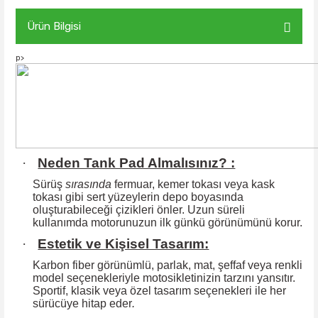
Ürün Bilgisi
p>
·
Neden Tank Pad Almalısınız? :
Sürüş
sırasında
fermuar, kemer tokası veya kask
tokası gibi sert yüzeylerin
depo boyasında
oluşturabileceği çizikleri önler. Uzun süreli
kullanımda motorunuzun ilk günkü görünümünü korur.
·
Estetik ve Kişisel Tasarım:
Karbon fiber görünümlü, parlak, mat, şeffaf veya renkli
model seçenekleriyle motosikletinizin tarzını yansıtır.
Sportif, klasik veya özel tasarım seçenekleri ile
her
sürücüye hitap eder
.