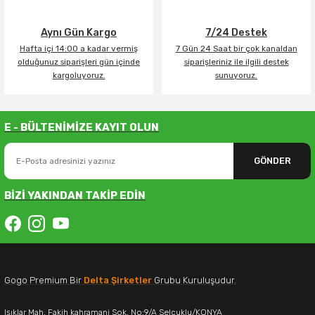
Aynı Gün Kargo
7/24 Destek
Hafta içi 14:00 a kadar vermiş
7 Gün 24 Saat bir çok kanaldan
olduğunuz siparişleri gün içinde
siparişleriniz ile ilgili destek
kargoluyoruz.
sunuyoruz.
E - BÜLTENİMİZE KAYIT OLUN
GÖNDER
BİZİ YAKINDAN TAKİP EDİN
Gogo Premium Bir
Delta Şirketler
Grubu Kuruluşudur.
Işıklar Mah. Fakih kahramani Sok. No:9/A Selçuklu/KONYA