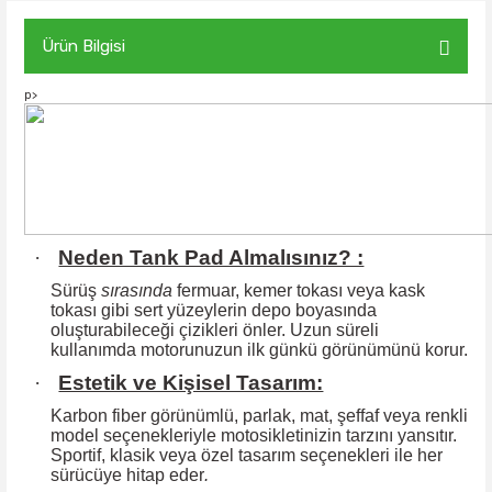
Ürün Bilgisi
p>
·
Neden Tank Pad Almalısınız? :
Sürüş
sırasında
fermuar, kemer tokası veya kask
tokası gibi sert yüzeylerin
depo boyasında
oluşturabileceği çizikleri önler. Uzun süreli
kullanımda motorunuzun ilk günkü görünümünü korur.
·
Estetik ve Kişisel Tasarım:
Karbon fiber görünümlü, parlak, mat, şeffaf veya renkli
model seçenekleriyle motosikletinizin tarzını yansıtır.
Sportif, klasik veya özel tasarım seçenekleri ile
her
sürücüye hitap eder
.