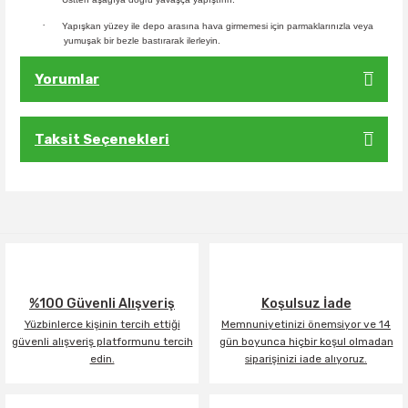
·
Yapışkan yüzey ile depo arasına hava girmemesi için parmaklarınızla veya
yumuşak bir bezle bastırarak ilerleyin.
Yorumlar
Taksit Seçenekleri
Bu ürüne ilk yorumu siz yapın!
Yorum Yaz
%100 Güvenli Alışveriş
Koşulsuz İade
Yüzbinlerce kişinin tercih ettiği
Memnuniyetinizi önemsiyor ve 14
güvenli alışveriş platformunu tercih
gün boyunca hiçbir koşul olmadan
edin.
siparişinizi iade alıyoruz.