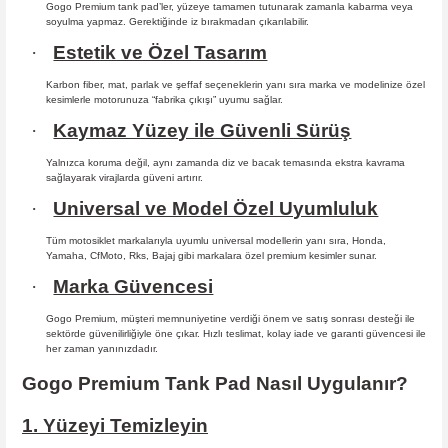
Gogo Premium tank pad’ler, yüzeye tamamen tutunarak zamanla kabarma
veya
soyulma yapmaz. Gerektiğinde iz bırakmadan çıkarılabilir.
·
Estetik ve Özel Tasarım
Karbon fiber, mat, parlak ve şeffaf seçeneklerin yanı sıra marka ve modelinize özel
kesimlerle motorunuza “fabrika çıkışı” uyumu sağlar.
·
Kaymaz Yüzey ile Güvenli Sürüş
Yalnızca koruma değil, aynı zamanda diz ve bacak temasında ekstra kavrama
sağlayarak virajlarda güveni artırır.
·
Universal ve Model Özel Uyumluluk
Tüm motosiklet markalarıyla uyumlu universal modellerin yanı sıra, Honda,
Yamaha, CfMoto, Rks, Bajaj gibi markalara özel premium kesimler sunar.
·
Marka Güvencesi
Gogo Premium, müşteri memnuniyetine verdiği önem ve satış sonrası desteği ile
sektörde güvenilirliğiyle öne çıkar. Hızlı teslimat, kolay iade ve garanti güvencesi ile
her zaman yanınızdadır.
Gogo Premium Tank Pad Nasıl Uygulanır?
1. Yüzeyi Temizleyin