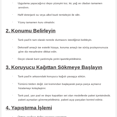
·
Uygulama yapacağınız depo yüzeyini toz, kir, yağ ve ciladan tamamen
arındırın.
·
Hafif deterjanlı su veya alkol bazlı temizleyici ile silin.
·
Yüzey tamamen kuru olmalıdır.
2. Konumu Belirleyin
·
Tank pad’in tam olarak nerede durmasını istediğinizi belirleyin.
·
Dekoratif amaçlı ise estetik hizaya, koruma amaçlı ise sürüş
pozisyonunuza
göre diz mesafesine dikkat edin.
·
Geçici olarak bant yardımıyla yerini işaretleyebilirsiniz.
3. Koruyucu Kağıttan Sökmeye Başlayın
·
Tank pad’in arkasındaki koruyucu kağıdı yavaşça sökün.
·
Tümünü birden değil, üst kısmından başlayarak parça parça açmanız
hizalamayı kolaylaştırır.
·
Tank pad, yan pad ve depo kapakları set olan modellerde paket içerisindedir,
paketi açmadan göremeyebilirsiniz, paketi açıp parçaları
kontrol ediniz.
4. Yapıştırma İşlemi
·
Üstten aşağıya doğru yavaşça yapıştırın.