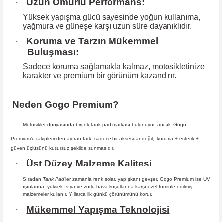
·
Uzun Ömürlü Performans:
Yüksek yapışma gücü sayesinde yoğun kullanıma,
yağmura ve güneşe karşı
uzun süre dayanıklıdır.
·
Koruma ve Tarzın Mükemmel
Buluşması:
Sadece koruma sağlamakla kalmaz, motosikletinize
karakter ve premium bir
görünüm kazandırır.
Neden Gogo Premium?
Motosiklet dünyasında birçok tank pad markası bulunuyor, ancak
Gogo
Premium
’u rakiplerinden ayıran fark; sadece bir aksesuar değil,
koruma + estetik +
güven
üçlüsünü kusursuz şekilde sunmasıdır
.
·
Üst Düzey Malzeme Kalitesi
Sıradan
Tank Pad
’ler zamanla renk solar, yapışkanı gevşer. Gogo Premium ise UV
ışınlarına, yüksek ısıya ve zorlu hava koşullarına karşı özel formüle edilmiş
malzemeler kullanır. Yıllarca ilk günkü görünümünü korur.
·
Mükemmel Yapışma Teknolojisi