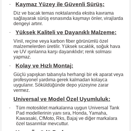
·
Kaymaz Yüzey ile Güvenli Sürüş:
Diz ve bacak temas noktalarında ekstra kavrama
sağlayarak sürüş esnasında kaymayı önler, virajlarda
dengeyi artırır.
·
Yüksek Kaliteli ve Dayanıklı Malzeme:
Vinil, reçine veya karbon fiber görünümlü özel
malzemelerden üretilir. Yüksek
sıcaklık, soğuk hava
ve UV ışınlarına karşı dayanıklıdır; renk solması
yapmaz.
·
Kolay ve Hızlı Montaj:
Güçlü yapışkan tabanıyla herhangi bir ek aparat veya
profesyonel yardıma
gerek kalmadan kolayca
uygulanır. Söküldüğünde depo yüzeyine zarar
vermez.
Universal ve Model Özel Uyumluluk:
·
Tüm motosiklet markalarına uygun Universal Tank
Pad modellerinin yanı sıra, Honda, Yamaha,
Kawasaki, CfMoto, Rks, Bajaj ve diğer markalara
özel tasarımlar mevcuttur.