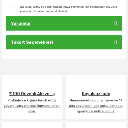
·
Yapışkan yüzey ile depo arasına hava girmemesi için parmaklarınızla veya
yumuşak bir bezle bastırarak ilerleyin.
Yorumlar
Taksit Seçenekleri
Bu ürüne ilk yorumu siz yapın!
Yorum Yaz
%100 Güvenli Alışveriş
Koşulsuz İade
Yüzbinlerce kişinin tercih ettiği
Memnuniyetinizi önemsiyor ve 14
güvenli alışveriş platformunu tercih
gün boyunca hiçbir koşul olmadan
edin.
siparişinizi iade alıyoruz.