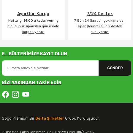
Aynı Gün Kargo
7/24 Destek
Hafta içi 14:00 a kadar vermiş
7 Gün 24 Saat bir çok kanaldan
olduğunuz siparişleri gün içinde
siparişleriniz ile ilgili destek
kargoluyoruz.
sunuyoruz.
E - BÜLTENİMİZE KAYIT OLUN
GÖNDER
BİZİ YAKINDAN TAKİP EDİN
Gogo Premium Bir
Delta Şirketler
Grubu Kuruluşudur.
Işıklar Mah. Fakih kahramani Sok. No:9/A Selçuklu/KONYA