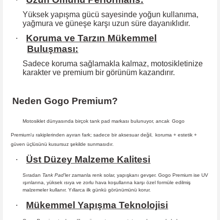
Yüksek yapışma gücü sayesinde yoğun kullanıma,
yağmura ve güneşe karşı
uzun süre dayanıklıdır.
·
Koruma ve Tarzın Mükemmel
Buluşması:
Sadece koruma sağlamakla kalmaz, motosikletinize
karakter ve premium bir
görünüm kazandırır.
Neden Gogo Premium?
Motosiklet dünyasında birçok tank pad markası bulunuyor, ancak
Gogo
Premium
’u rakiplerinden ayıran fark; sadece bir aksesuar değil,
koruma + estetik +
güven
üçlüsünü kusursuz şekilde sunmasıdır
.
·
Üst Düzey Malzeme Kalitesi
Sıradan
Tank Pad
’ler zamanla renk solar, yapışkanı gevşer. Gogo Premium ise UV
ışınlarına, yüksek ısıya ve zorlu hava koşullarına karşı özel formüle edilmiş
malzemeler kullanır. Yıllarca ilk günkü görünümünü korur.
·
Mükemmel Yapışma Teknolojisi