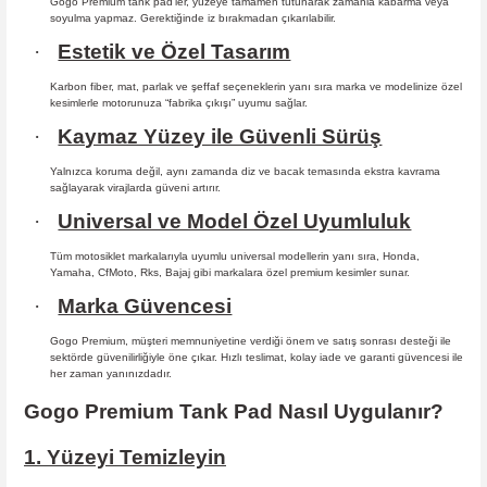
Gogo Premium tank pad’ler, yüzeye tamamen tutunarak zamanla kabarma
veya
soyulma yapmaz. Gerektiğinde iz bırakmadan çıkarılabilir.
·
Estetik ve Özel Tasarım
Karbon fiber, mat, parlak ve şeffaf seçeneklerin yanı sıra marka ve modelinize özel
kesimlerle motorunuza “fabrika çıkışı” uyumu sağlar.
·
Kaymaz Yüzey ile Güvenli Sürüş
Yalnızca koruma değil, aynı zamanda diz ve bacak temasında ekstra kavrama
sağlayarak virajlarda güveni artırır.
·
Universal ve Model Özel Uyumluluk
Tüm motosiklet markalarıyla uyumlu universal modellerin yanı sıra, Honda,
Yamaha, CfMoto, Rks, Bajaj gibi markalara özel premium kesimler sunar.
·
Marka Güvencesi
Gogo Premium, müşteri memnuniyetine verdiği önem ve satış sonrası desteği ile
sektörde güvenilirliğiyle öne çıkar. Hızlı teslimat, kolay iade ve garanti güvencesi ile
her zaman yanınızdadır.
Gogo Premium Tank Pad Nasıl Uygulanır?
1. Yüzeyi Temizleyin