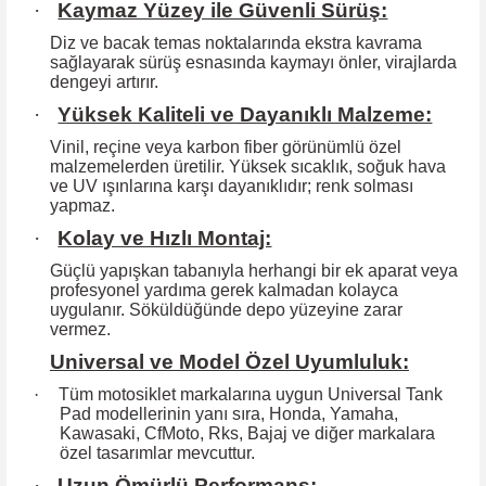
·
Kaymaz Yüzey ile Güvenli Sürüş:
Diz ve bacak temas noktalarında ekstra kavrama
sağlayarak sürüş esnasında kaymayı önler, virajlarda
dengeyi artırır.
·
Yüksek Kaliteli ve Dayanıklı Malzeme:
Vinil, reçine veya karbon fiber görünümlü özel
malzemelerden üretilir. Yüksek
sıcaklık, soğuk hava
ve UV ışınlarına karşı dayanıklıdır; renk solması
yapmaz.
·
Kolay ve Hızlı Montaj:
Güçlü yapışkan tabanıyla herhangi bir ek aparat veya
profesyonel yardıma
gerek kalmadan kolayca
uygulanır. Söküldüğünde depo yüzeyine zarar
vermez.
Universal ve Model Özel Uyumluluk:
·
Tüm motosiklet markalarına uygun Universal Tank
Pad modellerinin yanı sıra, Honda, Yamaha,
Kawasaki, CfMoto, Rks, Bajaj ve diğer markalara
özel tasarımlar mevcuttur.
·
Uzun Ömürlü Performans: