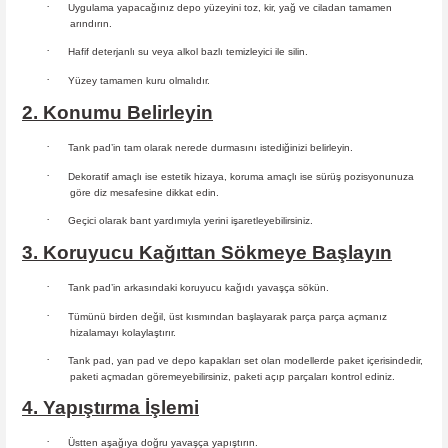
·
Uygulama yapacağınız depo yüzeyini toz, kir, yağ ve ciladan tamamen
arındırın.
·
Hafif deterjanlı su veya alkol bazlı temizleyici ile silin.
·
Yüzey tamamen kuru olmalıdır.
2. Konumu Belirleyin
·
Tank pad’in tam olarak nerede durmasını istediğinizi belirleyin.
·
Dekoratif amaçlı ise estetik hizaya, koruma amaçlı ise sürüş
pozisyonunuza
göre diz mesafesine dikkat edin.
·
Geçici olarak bant yardımıyla yerini işaretleyebilirsiniz.
3. Koruyucu Kağıttan Sökmeye Başlayın
·
Tank pad’in arkasındaki koruyucu kağıdı yavaşça sökün.
·
Tümünü birden değil, üst kısmından başlayarak parça parça açmanız
hizalamayı kolaylaştırır.
·
Tank pad, yan pad ve depo kapakları set olan modellerde paket içerisindedir,
paketi açmadan göremeyebilirsiniz, paketi açıp parçaları
kontrol ediniz.
4. Yapıştırma İşlemi
·
Üstten aşağıya doğru yavaşça yapıştırın.