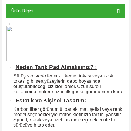
Ürün Bilgisi
p>
·
Neden Tank Pad Almalısınız? :
Sürüş
sırasında
fermuar, kemer tokası veya kask
tokası gibi sert yüzeylerin
depo boyasında
oluşturabileceği çizikleri önler. Uzun süreli
kullanımda motorunuzun ilk günkü görünümünü korur.
·
Estetik ve Kişisel Tasarım:
Karbon fiber görünümlü, parlak, mat, şeffaf veya renkli
model seçenekleriyle motosikletinizin tarzını yansıtır.
Sportif, klasik veya özel tasarım seçenekleri ile
her
sürücüye hitap eder
.