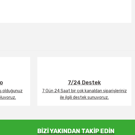
go
7/24 Destek
iş olduğunuz
7 Gün 24 Saat bir çok kanaldan siparişleriniz
oluyoruz.
ile ilgili destek sunuyoruz.
BİZİ YAKINDAN TAKİP EDİN