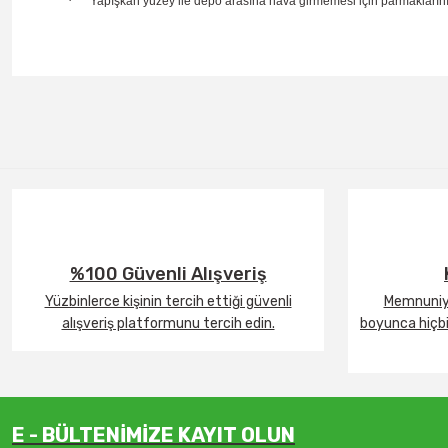
·
Yapışkan yüzey ile depo arasına hava girmemesi için parmaklarınız
%100 Güvenli Alışveriş
Yüzbinlerce kişinin tercih ettiği güvenli
Memnuniye
alışveriş platformunu tercih edin.
boyunca hiçbir
E - BÜLTENİMİZE KAYIT OLUN