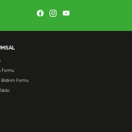
UMSAL
m
im Formu
 Bildirim Formu
Takibi