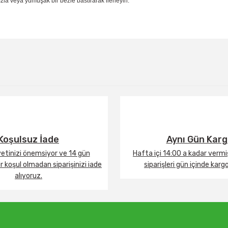
la veya yumuşak bir bezle bastırarak ilerleyin.
Bu ürüne ilk yorumu siz yapın!
Yorum Yaz
Koşulsuz İade
Aynı Gün Kar
tinizi önemsiyor ve 14 gün
Hafta içi 14:00 a kadar verm
 koşul olmadan siparişinizi iade
siparişleri gün içinde karg
alıyoruz.