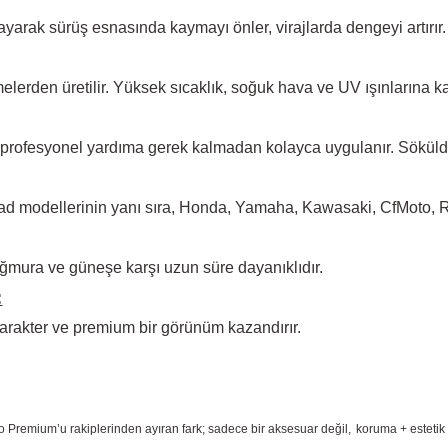
arak sürüş esnasında kaymayı önler, virajlarda dengeyi artırır.
elerden üretilir. Yüksek
sıcaklık, soğuk hava ve UV ışınlarına ka
 profesyonel yardıma
gerek kalmadan kolayca uygulanır. Sökül
d modellerinin yanı sıra, Honda, Yamaha, Kawasaki, CfMoto, Rks
ğmura ve güneşe karşı
uzun süre dayanıklıdır.
:
arakter ve premium bir
görünüm kazandırır.
o Premium
’u rakiplerinden ayıran fark; sadece bir aksesuar değil,
koruma + estetik