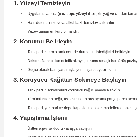
1. Yüzeyi Temizleyin
·
Uygulama yapacağınız depo yüzeyini toz, kir, yağ ve ciladan tama
·
Hafif deterjanlı su veya alkol bazlı temizleyici ile silin.
·
Yüzey tamamen kuru olmalıdır.
2. Konumu Belirleyin
·
Tank pad’in tam olarak nerede durmasını istediğinizi belirleyin.
·
Dekoratif amaçlı ise estetik hizaya, koruma amaçlı ise sürüş
pozis
·
Geçici olarak bant yardımıyla yerini işaretleyebilirsiniz.
3. Koruyucu Kağıttan Sökmeye Başlayın
·
Tank pad’in arkasındaki koruyucu kağıdı yavaşça sökün.
·
Tümünü birden değil, üst kısmından başlayarak parça parça açma
·
Tank pad, yan pad ve depo kapakları set olan modellerde paket içe
4. Yapıştırma İşlemi
·
Üstten aşağıya doğru yavaşça yapıştırın.