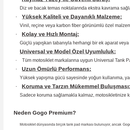
Diz ve bacak temas noktalarında ekstra kavrama sağlay
·
Yüksek Kaliteli ve Dayanıklı Malzeme:
Vinil, reçine veya karbon fiber görünümlü özel malzem
·
Kolay ve Hızlı Montaj:
Güçlü yapışkan tabanıyla herhangi bir ek aparat veya
Universal ve Model Özel Uyumluluk:
·
Tüm motosiklet markalarına uygun Universal Tank Pa
·
Uzun Ömürlü Performans:
Yüksek yapışma gücü sayesinde yoğun kullanıma, ya
·
Koruma ve Tarzın Mükemmel Buluşması
Sadece koruma sağlamakla kalmaz, motosikletinize k
Neden Gogo Premium?
Motosiklet dünyasında birçok tank pad markası bulunuyor, ancak
Gog