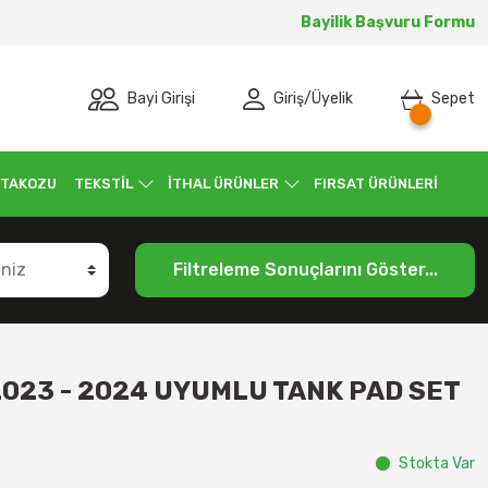
Bayilik Başvuru Formu
Bayi Girişi
Giriş
/
Üyelik
Sepet
 TAKOZU
TEKSTİL
İTHAL ÜRÜNLER
FIRSAT ÜRÜNLERİ
Filtreleme Sonuçlarını Göster...
2023 - 2024 UYUMLU TANK PAD SET
Stokta Var