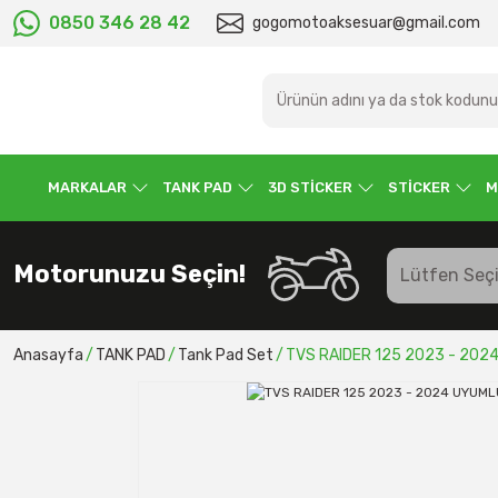
0850 346 28 42
gogomotoaksesuar@gmail.com
MARKALAR
TANK PAD
3D STİCKER
STİCKER
M
Motorunuzu Seçin!
Anasayfa
TANK PAD
Tank Pad Set
TVS RAIDER 125 2023 - 202