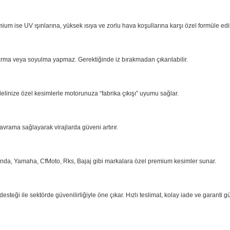
ium ise UV ışınlarına, yüksek ısıya ve zorlu hava koşullarına karşı özel formüle ed
arma
veya soyulma yapmaz. Gerektiğinde iz bırakmadan çıkarılabilir.
delinize özel kesimlerle motorunuza “fabrika çıkışı” uyumu sağlar.
kavrama
sağlayarak virajlarda güveni artırır.
onda,
Yamaha, CfMoto, Rks, Bajaj gibi markalara özel premium kesimler sunar.
eği ile sektörde güvenilirliğiyle öne çıkar. Hızlı teslimat, kolay iade ve garanti g