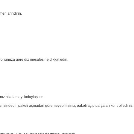
men arındırın.
yonunuza göre diz mesafesine dikkat edin.
nız
hizalamayı kolaylaştırır.
risindedir, paketi açmadan göremeyebilirsiniz, paketi açıp parçaları
kontrol ediniz.