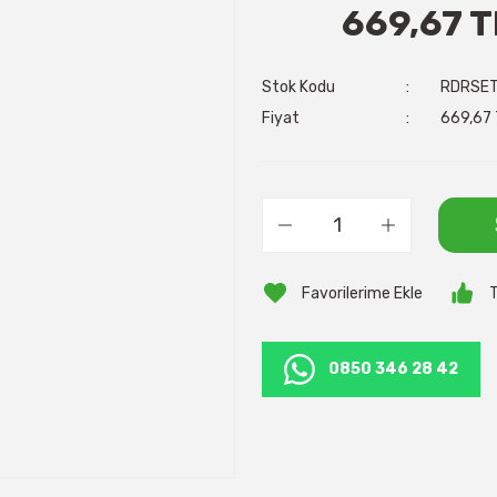
669,67 T
Stok Kodu
RDRSE
Fiyat
669,67 
T
0850 346 28 42