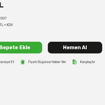
L
T007
TL + KDV
Sepete Ekle
Hemen Al
avsiye Et
Fiyatı Düşünce Haber Ver
Karşılaştır