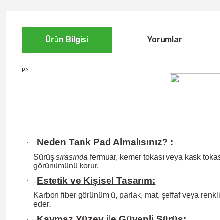
Ürün Bilgisi
Yorumlar
p>
·
Neden Tank Pad Almalısınız? :
Sürüş
sırasında
fermuar, kemer tokası veya kask tokası
görünümünü korur.
·
Estetik ve Kişisel Tasarım:
Karbon fiber görünümlü, parlak, mat, şeffaf veya renkli 
eder
.
·
Kaymaz Yüzey ile Güvenli Sürüş: