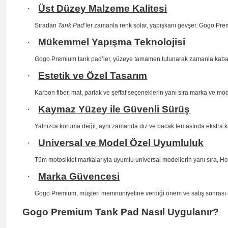
·
Üst Düzey Malzeme Kalitesi
Sıradan
Tank Pad
’ler zamanla renk solar, yapışkanı gevşer. Gogo Prem
·
Mükemmel Yapışma Teknolojisi
Gogo Premium tank pad’ler, yüzeye tamamen tutunarak zamanla kab
·
Estetik ve Özel Tasarım
Karbon fiber, mat, parlak ve şeffaf seçeneklerin yanı sıra marka ve mo
·
Kaymaz Yüzey ile Güvenli Sürüş
Yalnızca koruma değil, aynı zamanda diz ve bacak temasında ekstra 
·
Universal ve Model Özel Uyumluluk
Tüm motosiklet markalarıyla uyumlu universal modellerin yanı sıra, H
·
Marka Güvencesi
Gogo Premium, müşteri memnuniyetine verdiği önem ve satış sonrası dest
Gogo Premium Tank Pad Nasıl Uygulanır?