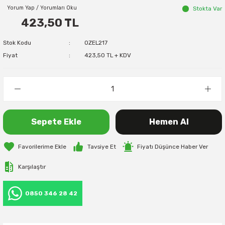
Yorum Yap / Yorumları Oku
Stokta Var
423,50 TL
Stok Kodu
OZEL217
Fiyat
423,50 TL + KDV
Sepete Ekle
Hemen Al
Tavsiye Et
Fiyatı Düşünce Haber Ver
Karşılaştır
0850 346 28 42