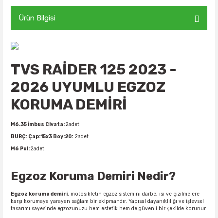
Ürün Bilgisi
TVS RAİDER 125 2023 -
2026 UYUMLU EGZOZ
KORUMA DEMİRİ
M6.35 İmbus Civata:
2adet
BURÇ: Çap:15x3 Boy:20:
2adet
M6 Pul:
2adet
Egzoz Koruma Demiri Nedir?
Egzoz koruma demiri
, motosikletin egzoz sistemini darbe, ısı ve çizilmelere
karşı korumaya yarayan sağlam bir ekipmandır. Yapısal dayanıklılığı ve işlevsel
tasarımı sayesinde egzozunuzu hem estetik hem de güvenli bir şekilde korunur.