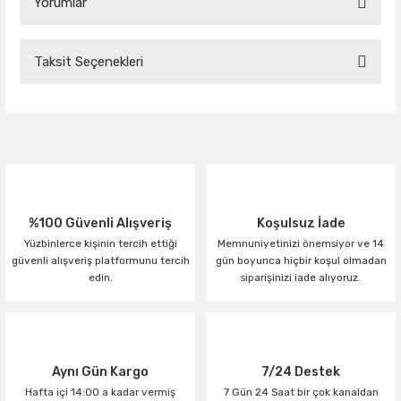
Yorumlar
Taksit Seçenekleri
Bu ürüne ilk yorumu siz yapın!
Yorum Yaz
%100 Güvenli Alışveriş
Koşulsuz İade
Yüzbinlerce kişinin tercih ettiği
Memnuniyetinizi önemsiyor ve 14
güvenli alışveriş platformunu tercih
gün boyunca hiçbir koşul olmadan
edin.
siparişinizi iade alıyoruz.
Aynı Gün Kargo
7/24 Destek
Hafta içi 14:00 a kadar vermiş
7 Gün 24 Saat bir çok kanaldan