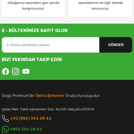
olduğunuz siparişleri gün içinde
siparişleriniz ile ilgili destek
kargoluyoruz.
sunuyoruz.
E - BÜLTENİMİZE KAYIT OLUN
GÖNDER
BİZİ YAKINDAN TAKİP EDİN
Gogo Premium Bir
Delta Şirketler
Grubu Kuruluşudur.
Işıklar Mah. Fakih kahramani Sok. No:9/A Selçuklu/KONYA
+90 (850) 346 28 42
0850 346 28 42