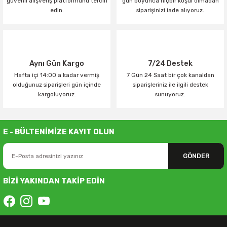
güvenli alışveriş platformunu tercih
gün boyunca hiçbir koşul olmadan
edin.
siparişinizi iade alıyoruz.
Aynı Gün Kargo
7/24 Destek
Hafta içi 14:00 a kadar vermiş
7 Gün 24 Saat bir çok kanaldan
olduğunuz siparişleri gün içinde
siparişleriniz ile ilgili destek
kargoluyoruz.
sunuyoruz.
E - BÜLTENİMİZE KAYIT OLUN
GÖNDER
BİZİ YAKINDAN TAKİP EDİN