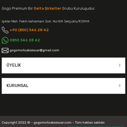
Gogo Premium Bir
Delta Şirketler
Grubu Kuruluşudur.
Işıklar Mah. Fakih kahramani Sok. No:9/A Selçuklu/KONYA
+90 (850) 346 28 42
0850 346 28 42
gogomotoaksesuar@gmail.com
ÜYELIK
KURUMSAL
Copyright 2022 © - gogomotoaksesuar.com - Tüm hakları saklıdır.