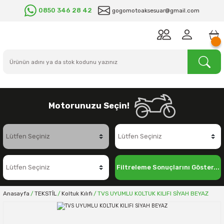
0850 346 28 42
gogomotoaksesuar@gmail.com
Motorunuzu Seçin!
Filtreleme Sonuçlarını Göster...
Anasayfa
TEKSTİL
Koltuk Kılıfı
TVS UYUMLU KOLTUK KILIFI SİYAH BEYAZ