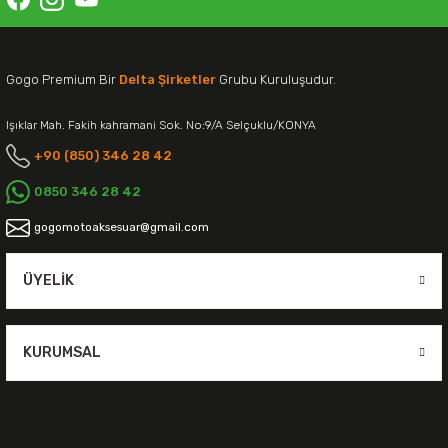
Gogo Premium Bir
Delta Şirketler
Grubu Kuruluşudur.
Işıklar Mah. Fakih kahramani Sok. No:9/A Selçuklu/KONYA
+90 (850) 346 28 42
0850 346 28 42
gogomotoaksesuar@gmail.com
ÜYELIK
KURUMSAL