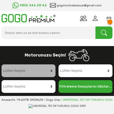
0850 346 28 42
gogomotoaksesuar@gmail.com
Motorunuzu Seçin!
Filtreleme Sonuçlarını Göster...
Anasayfa
PLASTİK ÜRÜNLER
Gogo Grip
UNİVERSAL 7X7 CM TURUNCU GOGO