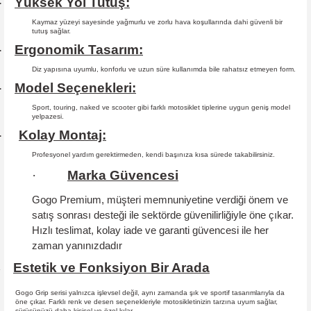
Yüksek Yol Tutuş:
·
Kaymaz yüzeyi sayesinde yağmurlu ve zorlu hava koşullarında dahi güvenli bir
tutuş sağlar.
Ergonomik Tasarım:
·
Diz yapısına uyumlu, konforlu ve uzun süre kullanımda bile rahatsız etmeyen form.
Model Seçenekleri:
·
Sport, touring, naked ve scooter gibi farklı motosiklet tiplerine uygun geniş model
yelpazesi.
Kolay Montaj:
·
Profesyonel yardım gerektirmeden, kendi başınıza kısa sürede takabilirsiniz.
·
Marka Güvencesi
Gogo Premium, müşteri memnuniyetine verdiği önem ve
satış sonrası desteği ile sektörde güvenilirliğiyle öne çıkar.
Hızlı teslimat, kolay iade ve garanti güvencesi
ile her
zaman yanınızdadır
Estetik ve Fonksiyon Bir Arada
·
Gogo Grip serisi yalnızca işlevsel değil, aynı zamanda şık ve sportif tasarımlarıyla da
öne çıkar. Farklı renk ve desen seçenekleriyle motosikletinizin tarzına uyum sağlar,
sürüşünüzü daha kişisel ve özel kılar.