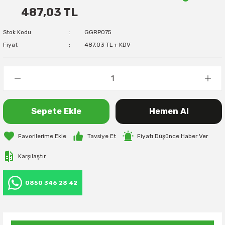
487,03 TL
Stok Kodu
GGRP075
Fiyat
487,03 TL + KDV
Sepete Ekle
Hemen Al
Tavsiye Et
Fiyatı Düşünce Haber Ver
Karşılaştır
0850 346 28 42