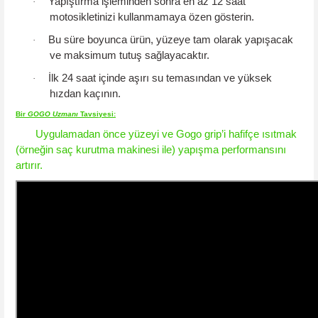
Yapıştırma işleminden sonra
en az 12 saat
·
motosikletinizi kullanmamaya özen gösterin.
Bu süre boyunca ürün, yüzeye tam olarak yapışacak
·
ve maksimum tutuş sağlayacaktır.
İlk 24 saat içinde aşırı su temasından ve yüksek
·
hızdan kaçının.
Bir
GOGO
Uzmanı
Tavsiyesi
:
Uygulamadan önce yüzeyi ve Gogo grip’i hafifçe ısıtmak
(örneğin saç kurutma makinesi ile) yapışma performansını
artırır.