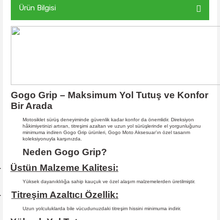
Ürün Bilgisi
Gogo Grip – Maksimum Yol Tutuş ve Konfor
Bir Arada
Motosiklet sürüş deneyiminde güvenlik kadar konfor da önemlidir. Direksiyon
hâkimiyetinizi artıran, titreşimi azaltan ve uzun yol sürüşlerinde el yorgunluğunu
minimuma indiren Gogo Grip ürünleri, Gogo Moto Aksesuar’ın özel tasarım
koleksiyonuyla karşınızda.
Neden Gogo Grip?
Üstün Malzeme Kalitesi:
·
Yüksek dayanıklılığa sahip kauçuk ve özel alaşım malzemelerden üretilmiştir.
Titreşim Azaltıcı Özellik:
·
Uzun yolculuklarda bile vücudunuzdaki titreşim hissini minimuma indirir.