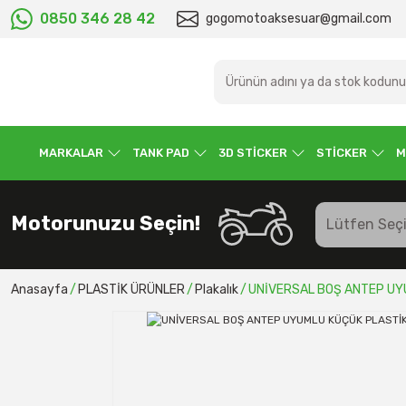
0850 346 28 42
gogomotoaksesuar@gmail.com
MARKALAR
TANK PAD
3D STİCKER
STİCKER
M
Motorunuzu Seçin!
Anasayfa
PLASTİK ÜRÜNLER
Plakalık
UNİVERSAL BOŞ ANTEP UYU