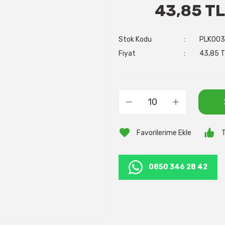
43,85 TL
Stok Kodu
PLK003
Fiyat
43,85 T
T
0850 346 28 42