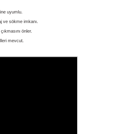
rine uyumlu.
aj ve sökme imkanı.
 çıkmasını önler.
leri mevcut.