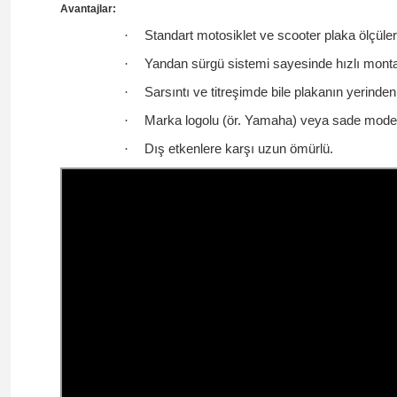
Avantajlar:
·
Standart motosiklet ve scooter plaka ölçüle
·
Yandan sürgü sistemi sayesinde hızlı mont
·
Sarsıntı ve titreşimde bile plakanın yerinden
·
Marka logolu (ör. Yamaha) veya sade model
·
Dış etkenlere karşı uzun ömürlü.