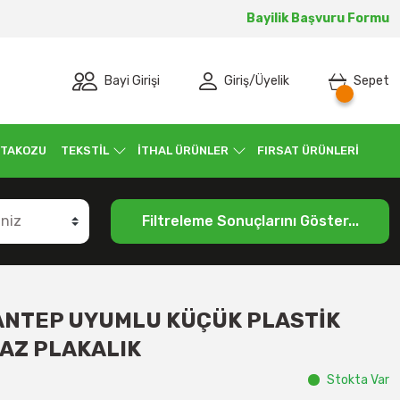
Bayilik Başvuru Formu
Bayi Girişi
Giriş
/
Üyelik
Sepet
 TAKOZU
TEKSTİL
İTHAL ÜRÜNLER
FIRSAT ÜRÜNLERİ
Filtreleme Sonuçlarını Göster...
ANTEP UYUMLU KÜÇÜK PLASTİK
MAZ PLAKALIK
Stokta Var