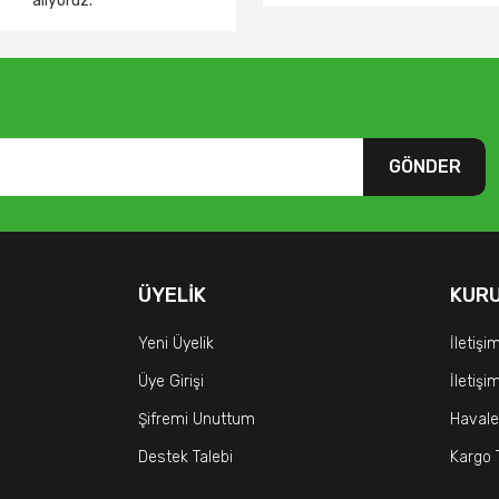
alıyoruz.
GÖNDER
ÜYELIK
KUR
Yeni Üyelik
İletişi
Üye Girişi
İletiş
Şifremi Unuttum
Havale
Destek Talebi
Kargo 