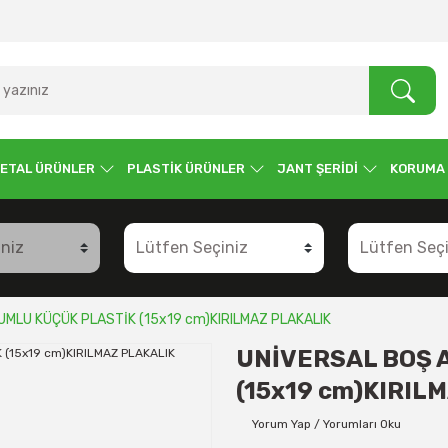
ETAL ÜRÜNLER
PLASTİK ÜRÜNLER
JANT ŞERİDİ
KORUMA
MLU KÜÇÜK PLASTİK (15x19 cm)KIRILMAZ PLAKALIK
UNİVERSAL BOŞ 
(15x19 cm)KIRIL
Yorum Yap / Yorumları Oku