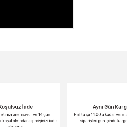
Bu ürüne ilk yorumu siz yapın!
Yorum Yaz
Koşulsuz İade
Aynı Gün Kar
tinizi önemsiyor ve 14 gün
Hafta içi 14:00 a kadar verm
 koşul olmadan siparişinizi iade
siparişleri gün içinde karg