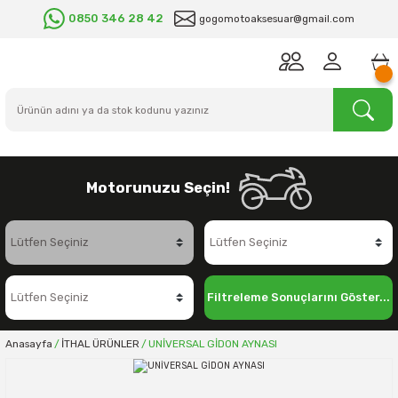
0850 346 28 42
gogomotoaksesuar@gmail.com
Motorunuzu Seçin!
Filtreleme Sonuçlarını Göster...
Anasayfa
İTHAL ÜRÜNLER
UNİVERSAL GİDON AYNASI