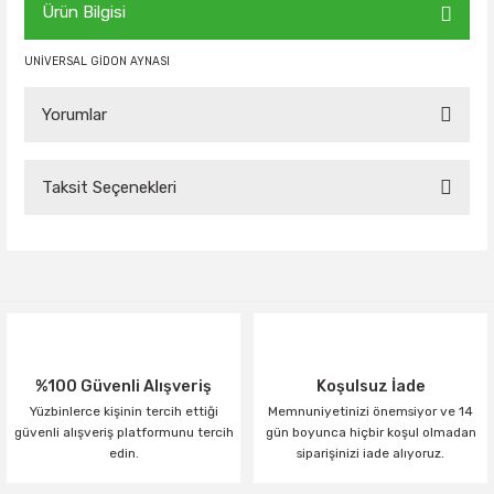
Ürün Bilgisi
UNİVERSAL GİDON AYNASI
Yorumlar
Taksit Seçenekleri
Bu ürüne ilk yorumu siz yapın!
Yorum Yaz
%100 Güvenli Alışveriş
Koşulsuz İade
Yüzbinlerce kişinin tercih ettiği
Memnuniyetinizi önemsiyor ve 14
güvenli alışveriş platformunu tercih
gün boyunca hiçbir koşul olmadan
edin.
siparişinizi iade alıyoruz.