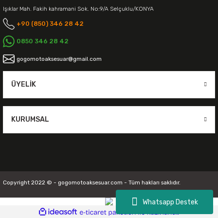
Işıklar Mah. Fakih kahramani Sok. No:9/A Selçuklu/KONYA
+90 (850) 346 28 42
0850 346 28 42
gogomotoaksesuar@gmail.com
ÜYELIK
KURUMSAL
Copyright 2022 © - gogomotoaksesuar.com - Tüm hakları saklıdır.
Whatsapp Destek
ideasoft
ile
e-