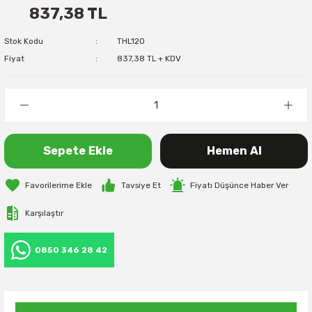
837,38 TL
Stok Kodu
THL120
Fiyat
837,38 TL + KDV
Sepete Ekle
Hemen Al
Tavsiye Et
Fiyatı Düşünce Haber Ver
Karşılaştır
0850 346 28 42