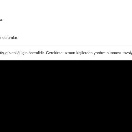
a.
 durumlar.
üş güvenliği için önemlidir. Gerekirse uzman kişilerden yardım alınması tavsiye