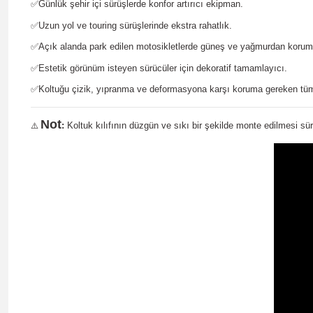
✅
Günlük şehir içi sürüşlerde konfor artırıcı ekipman.
✅
Uzun yol ve touring sürüşlerinde ekstra rahatlık.
✅
Açık alanda park edilen motosikletlerde güneş ve yağmurdan korum
✅
Estetik görünüm isteyen sürücüler için dekoratif tamamlayıcı.
✅
Koltuğu çizik, yıpranma ve deformasyona karşı koruma gereken tüm
Not
:
Koltuk kılıfının düzgün ve sıkı bir şekilde monte edilmesi sür
⚠️