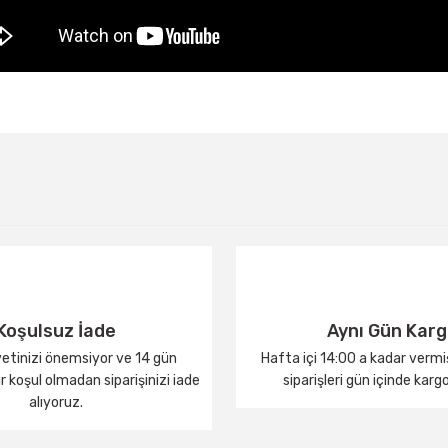
Bu ürüne ilk yorumu siz yapın!
Yorum Yaz
Koşulsuz İade
Aynı Gün Kar
tinizi önemsiyor ve 14 gün
Hafta içi 14:00 a kadar verm
 koşul olmadan siparişinizi iade
siparişleri gün içinde karg
alıyoruz.