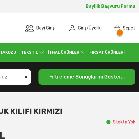
Bayilik Başvuru Formu
Bayi Girişi
Giriş
/
Üyelik
Sepet
 TAKOZU
TEKSTİL
İTHAL ÜRÜNLER
FIRSAT ÜRÜNLERİ
Filtreleme Sonuçlarını Göster...
K KILIFI KIRMIZI
Stokta Yok
L