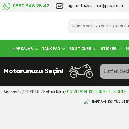
0850 346 28 42
gogomotoaksesuar@gmail.com
MARKALAR
TANK PAD
3D STİCKER
STİCKER
M
Motorunuzu Seçin!
Anasayfa
TEKSTİL
Koltuk Kılıfı
ÜNİVERSAL KOLTUK KILIFI KIRMIZI