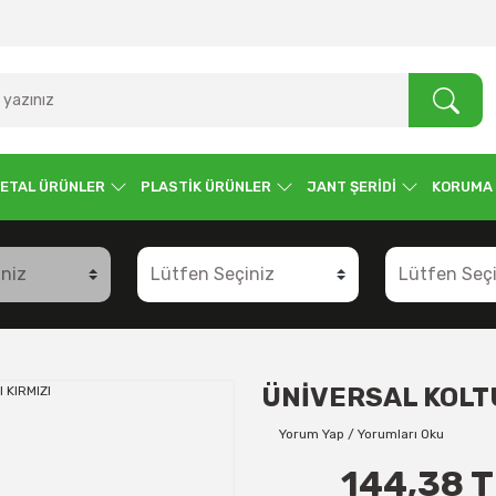
ETAL ÜRÜNLER
PLASTİK ÜRÜNLER
JANT ŞERİDİ
KORUMA
ÜNİVERSAL KOLTU
Yorum Yap / Yorumları Oku
144,38 T