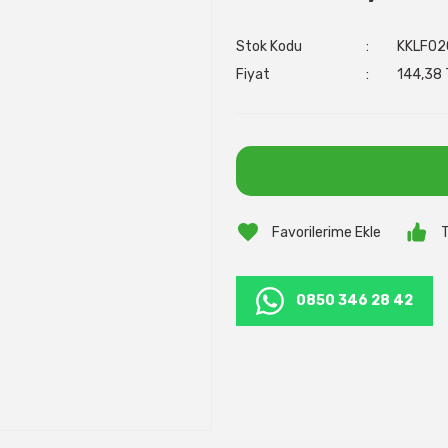
Stok Kodu
KKLF02
Fiyat
144,38 
T
0850 346 28 42