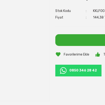
Stok Kodu
KKLF00
Fiyat
144,38 
T
0850 346 28 42