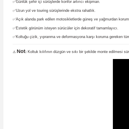
✅
Günlük şehir içi sürüşlerde konfor artırıcı ekipman.
✅
Uzun yol ve touring sürüşlerinde ekstra rahatlık.
✅
Açık alanda park edilen motosikletlerde güneş ve yağmurdan korum
✅
Estetik görünüm isteyen sürücüler için dekoratif tamamlayıcı.
✅
Koltuğu çizik, yıpranma ve deformasyona karşı koruma gereken tüm
Not
:
Koltuk kılıfının düzgün ve sıkı bir şekilde monte edilmesi sür
⚠️