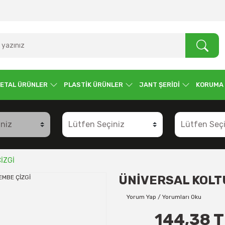
ETAL ÜRÜNLER
PLASTİK ÜRÜNLER
JANT ŞERİDİ
KORUMA
ÇİZGİ
ÜNİVERSAL KOLTU
Yorum Yap / Yorumları Oku
144,38 T