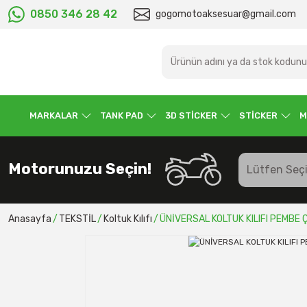
0850 346 28 42
gogomotoaksesuar@gmail.com
MARKALAR
TANK PAD
3D STİCKER
STİCKER
M
Motorunuzu Seçin!
Anasayfa
TEKSTİL
Koltuk Kılıfı
ÜNİVERSAL KOLTUK KILIFI PEMBE 