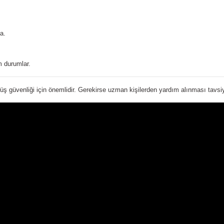
a.
 durumlar.
üş güvenliği için önemlidir. Gerekirse uzman kişilerden yardım alınması tavsiye