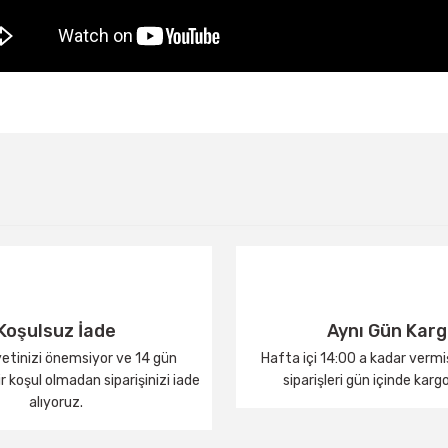
Bu ürüne ilk yorumu siz yapın!
Yorum Yaz
Koşulsuz İade
Aynı Gün Kar
tinizi önemsiyor ve 14 gün
Hafta içi 14:00 a kadar verm
 koşul olmadan siparişinizi iade
siparişleri gün içinde karg
alıyoruz.