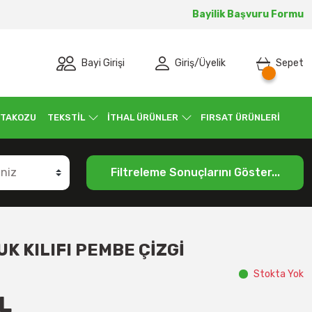
Bayilik Başvuru Formu
Bayi Girişi
Giriş
/
Üyelik
Sepet
 TAKOZU
TEKSTİL
İTHAL ÜRÜNLER
FIRSAT ÜRÜNLERİ
Filtreleme Sonuçlarını Göster...
K KILIFI PEMBE ÇİZGİ
Stokta Yok
L