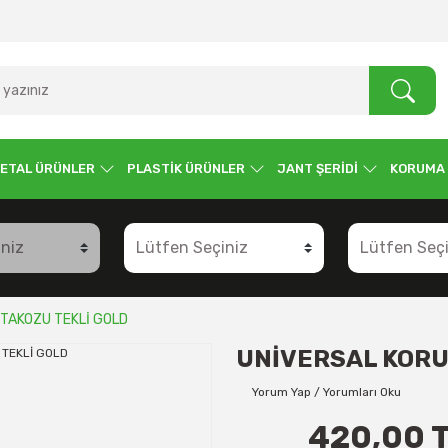
ETAL ÜRÜNLER
PLASTİK ÜRÜNLER
JANT ŞERİDİ
KORUMA
TAKOZU TEKLİ GOLD
UNİVERSAL KORU
Yorum Yap / Yorumları Oku
420,00 