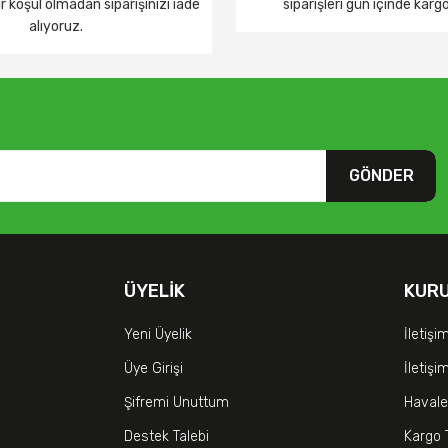
 koşul olmadan siparişinizi iade
siparişleri gün içinde karg
alıyoruz.
GÖNDER
ÜYELIK
KUR
Yeni Üyelik
İletişi
Üye Girişi
İletiş
Şifremi Unuttum
Havale
Destek Talebi
Kargo 