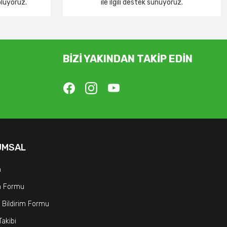
oluyoruz.
ile ilgili destek sunuyoruz.
BİZİ YAKINDAN TAKİP EDİN
UMSAL
m
im Formu
 Bildirim Formu
Takibi