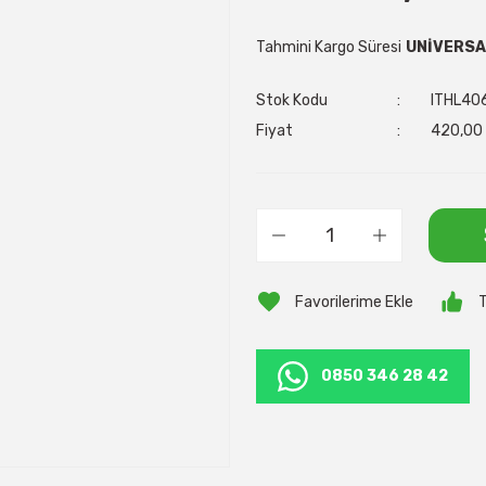
Tahmini Kargo Süresi
UNİVERSA
Stok Kodu
ITHL40
Fiyat
420,00 
T
0850 346 28 42