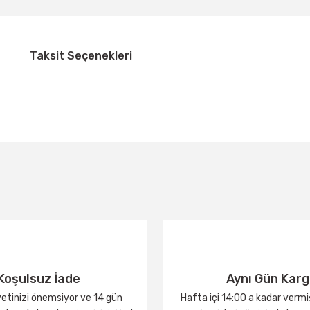
Taksit Seçenekleri
Bu ürüne ilk yorumu siz yapın!
Yorum Yaz
Koşulsuz İade
Aynı Gün Kar
tinizi önemsiyor ve 14 gün
Hafta içi 14:00 a kadar verm