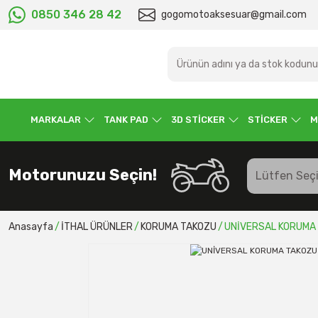
0850 346 28 42
gogomotoaksesuar@gmail.com
MARKALAR
TANK PAD
3D STİCKER
STİCKER
M
Motorunuzu Seçin!
Anasayfa
İTHAL ÜRÜNLER
KORUMA TAKOZU
UNİVERSAL KORUMA 