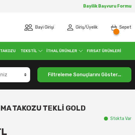
Bayilik Başvuru Formu
Bayi Girişi
Giriş
/
Üyelik
Sepet
 TAKOZU
TEKSTİL
İTHAL ÜRÜNLER
FIRSAT ÜRÜNLERİ
Filtreleme Sonuçlarını Göster...
MA TAKOZU TEKLİ GOLD
Stokta Var
TL