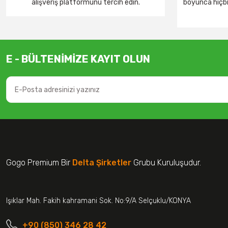
alışveriş platformunu tercih edin.
boyunca hiçbir
E - BÜLTENİMİZE KAYIT OLUN
Gogo Premium Bir
Delta Şirketler
Grubu Kuruluşudur.
Işıklar Mah. Fakih kahramani Sok. No:9/A Selçuklu/KONYA
+90 (850) 346 28 42