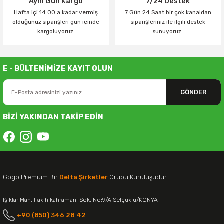
Aynı Gün Kargo
7/24 Destek
Hafta içi 14:00 a kadar vermiş
7 Gün 24 Saat bir çok kanaldan
olduğunuz siparişleri gün içinde
siparişleriniz ile ilgili destek
kargoluyoruz.
sunuyoruz.
E - BÜLTENİMİZE KAYIT OLUN
GÖNDER
BİZİ YAKINDAN TAKİP EDİN
Gogo Premium Bir
Delta Şirketler
Grubu Kuruluşudur.
Işıklar Mah. Fakih kahramani Sok. No:9/A Selçuklu/KONYA
+90 (850) 346 28 42