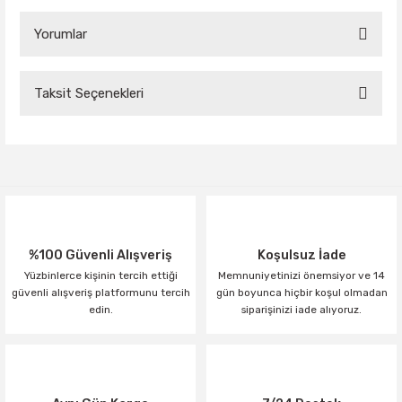
Yorumlar
Taksit Seçenekleri
Bu ürüne ilk yorumu siz yapın!
Yorum Yaz
%100 Güvenli Alışveriş
Koşulsuz İade
Yüzbinlerce kişinin tercih ettiği
Memnuniyetinizi önemsiyor ve 14
güvenli alışveriş platformunu tercih
gün boyunca hiçbir koşul olmadan
edin.
siparişinizi iade alıyoruz.