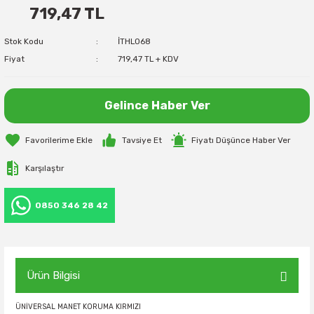
719,47 TL
Stok Kodu
İTHL068
Fiyat
719,47 TL + KDV
Gelince Haber Ver
Tavsiye Et
Fiyatı Düşünce Haber Ver
Karşılaştır
0850 346 28 42
Ürün Bilgisi
ÜNİVERSAL MANET KORUMA KIRMIZI