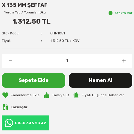
X 135 MM ŞEFFAF
Yorum Yap / Yorumları Oku
Stokta Var
1.312,50 TL
Stok Kodu
CHN1051
Fiyat
1.312,50 TL + KDV
Sepete Ekle
Hemen Al
Tavsiye Et
Fiyatı Düşünce Haber Ver
Karşılaştır
0850 346 28 42