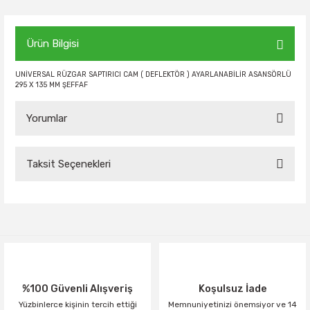
Ürün Bilgisi
UNİVERSAL RÜZGAR SAPTIRICI CAM ( DEFLEKTÖR ) AYARLANABİLİR ASANSÖRLÜ
295 X 135 MM ŞEFFAF
Yorumlar
Taksit Seçenekleri
Bu ürüne ilk yorumu siz yapın!
Yorum Yaz
%100 Güvenli Alışveriş
Koşulsuz İade
Yüzbinlerce kişinin tercih ettiği
Memnuniyetinizi önemsiyor ve 14