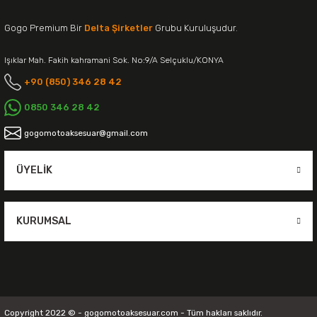
Gogo Premium Bir
Delta Şirketler
Grubu Kuruluşudur.
Işıklar Mah. Fakih kahramani Sok. No:9/A Selçuklu/KONYA
+90 (850) 346 28 42
0850 346 28 42
gogomotoaksesuar@gmail.com
ÜYELIK
KURUMSAL
Copyright 2022 © - gogomotoaksesuar.com - Tüm hakları saklıdır.