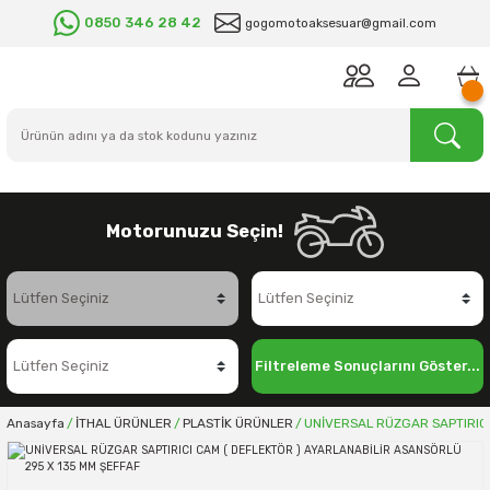
0850 346 28 42
gogomotoaksesuar@gmail.com
Motorunuzu Seçin!
Filtreleme Sonuçlarını Göster...
Anasayfa
İTHAL ÜRÜNLER
PLASTİK ÜRÜNLER
UNİVERSAL RÜZGAR SAPTIRICI