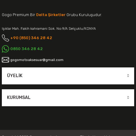
Gogo Premium Bir
Delta Şirketler
Grubu Kuruluşudur.
Işıklar Mah. Fakih kahramani Sok. No:9/A Selçuklu/KONYA
+90 (850) 346 28 42
0850 346 28 42
gogomotoaksesuar@gmail.com
ÜYELIK
KURUMSAL