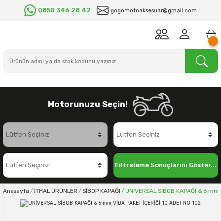
0850 346 28 42
gogomotoaksesuar@gmail.com
Motorunuzu Seçin!
Filtreleme Sonuçlarını Göster...
Anasayfa
İTHAL ÜRÜNLER
SİBOP KAPAĞI
UNİVERSAL SİBOB KAPAĞI & 6 mm V