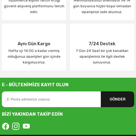
Yüzbinlerce kişinin tercih ettiği
Memnuniyetinizi önemsiyor ve 14
güvenli alışveriş platformunu tercih
gün boyunca hiçbir koşul olmadan
edin.
siparişinizi iade alıyoruz.
Aynı Gün Kargo
7/24 Destek
Hafta içi 14:00 a kadar vermiş
7 Gün 24 Saat bir çok kanaldan
olduğunuz siparişleri gün içinde
siparişleriniz ile ilgili destek
kargoluyoruz.
sunuyoruz.
E - BÜLTENİMİZE KAYIT OLUN
GÖNDER
BİZİ YAKINDAN TAKİP EDİN