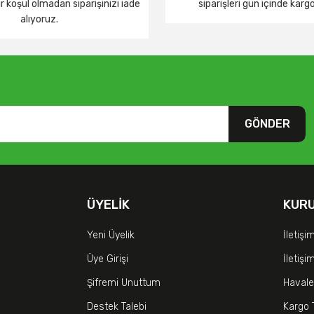
 koşul olmadan siparişinizi iade
siparişleri gün içinde karg
alıyoruz.
GÖNDER
ÜYELIK
KUR
Yeni Üyelik
İletişi
Üye Girişi
İletiş
Şifremi Unuttum
Havale
Destek Talebi
Kargo 