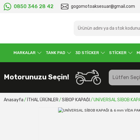
0850 346 28 42
gogomotoaksesuar@gmail.com
MARKALAR
TANK PAD
3D STİCKER
STİCKER
M
Motorunuzu Seçin!
Anasayfa
İTHAL ÜRÜNLER
SİBOP KAPAĞI
UNİVERSAL SİBOB KAPA