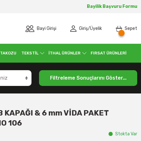
Bayilik Başvuru Formu
Bayi Girişi
Giriş
/
Üyelik
Sepet
 TAKOZU
TEKSTİL
İTHAL ÜRÜNLER
FIRSAT ÜRÜNLERİ
Filtreleme Sonuçlarını Göster...
 KAPAĞI & 6 mm VİDA PAKET
NO 106
Stokta Var