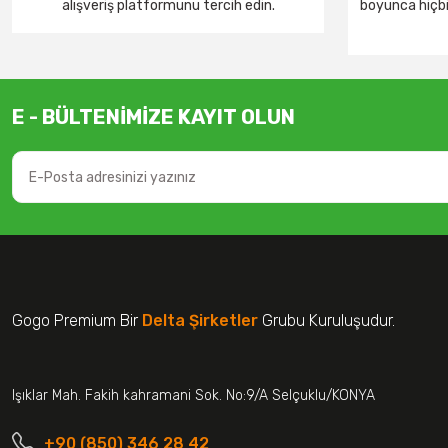
alışveriş platformunu tercih edin.
boyunca hiçbir
E - BÜLTENİMİZE KAYIT OLUN
Gogo Premium Bir
Delta Şirketler
Grubu Kuruluşudur.
Işıklar Mah. Fakih kahramani Sok. No:9/A Selçuklu/KONYA
+90 (850) 346 28 42