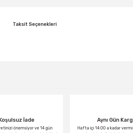
Taksit Seçenekleri
Bu ürüne ilk yorumu siz yapın!
Yorum Yaz
Koşulsuz İade
Aynı Gün Kar
tinizi önemsiyor ve 14 gün
Hafta içi 14:00 a kadar verm