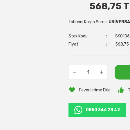
568,75 T
Tahmini Kargo Süresi
UNİVERSAL
Stok Kodu
SK0106
Fiyat
568,75 
T
0850 346 28 42