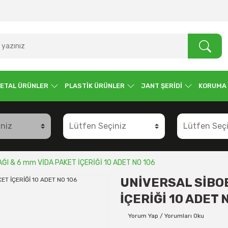
ETAL ÜRÜNLER
PLASTİK ÜRÜNLER
JANT ŞERİDİ
KORUMA
ĞI & 6 mm VİDA PAKET İÇERİĞİ 10 ADET NO 106
UNİVERSAL SİBOB
İÇERİĞİ 10 ADET 
Yorum Yap / Yorumları Oku