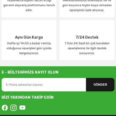
Yüzbinlerce kişinin tercih ettiği
Memnuniyetinizi önemsiyor ve 14
güvenli alışveriş platformunu tercih
gün boyunca hiçbir koşul olmadan
edin.
siparişinizi iade alıyoruz.
Aynı Gün Kargo
7/24 Destek
Hafta içi 14:00 a kadar vermiş
7 Gün 24 Saat bir çok kanaldan
olduğunuz siparişleri gün içinde
siparişleriniz ile ilgili destek
kargoluyoruz.
sunuyoruz.
E - BÜLTENİMİZE KAYIT OLUN
GÖNDER
BİZİ YAKINDAN TAKİP EDİN