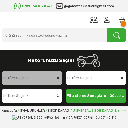
0850 346 28 42
gogomotoaksesuar@gmail.com
Motorunuzu Seçin!
Filtreleme Sonuçlarını Göster...
Anasayfa
İTHAL ÜRÜNLER
SİBOP KAPAĞI
UNİVERSAL SİBOB KAPAĞI & 6 mm V