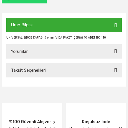
Ürün Bilgisi
UNİVERSAL SİBOB KAPAĞI & 6 mm VİDA PAKET İÇERİĞİ 10 ADET NO 110
Yorumlar
Taksit Seçenekleri
Bu ürüne ilk yorumu siz yapın!
Yorum Yaz
%100 Güvenli Alışveriş
Koşulsuz İade