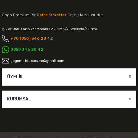
Gogo Premium Bir
Delta Şirketler
Grubu Kuruluşudur.
Işıklar Mah. Fakih kahramani Sok. No:9/A Selçuklu/KONYA
+90 (850) 346 28 42
0850 346 28 42
gogomotoaksesuar@gmail.com
ÜYELIK
KURUMSAL