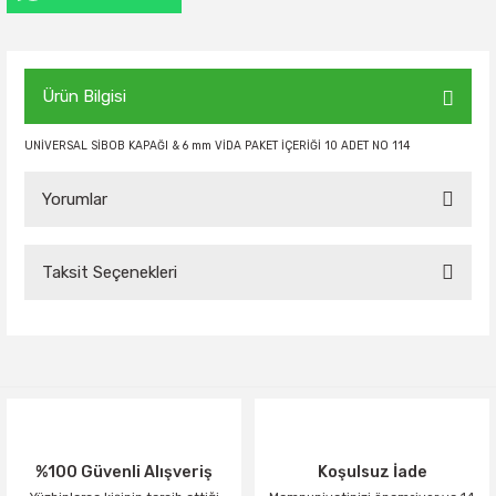
Ürün Bilgisi
UNİVERSAL SİBOB KAPAĞI & 6 mm VİDA PAKET İÇERİĞİ 10 ADET NO 114
Yorumlar
Taksit Seçenekleri
Bu ürüne ilk yorumu siz yapın!
Yorum Yaz
%100 Güvenli Alışveriş
Koşulsuz İade