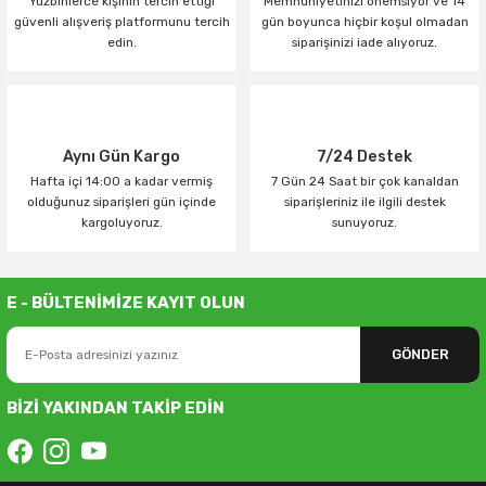
Yüzbinlerce kişinin tercih ettiği
Memnuniyetinizi önemsiyor ve 14
güvenli alışveriş platformunu tercih
gün boyunca hiçbir koşul olmadan
edin.
siparişinizi iade alıyoruz.
Aynı Gün Kargo
7/24 Destek
Hafta içi 14:00 a kadar vermiş
7 Gün 24 Saat bir çok kanaldan
olduğunuz siparişleri gün içinde
siparişleriniz ile ilgili destek
kargoluyoruz.
sunuyoruz.
E - BÜLTENİMİZE KAYIT OLUN
GÖNDER
BİZİ YAKINDAN TAKİP EDİN