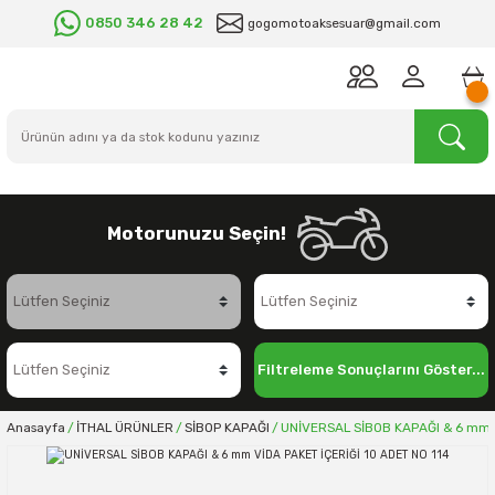
0850 346 28 42
gogomotoaksesuar@gmail.com
Motorunuzu Seçin!
Filtreleme Sonuçlarını Göster...
Anasayfa
İTHAL ÜRÜNLER
SİBOP KAPAĞI
UNİVERSAL SİBOB KAPAĞI & 6 mm V