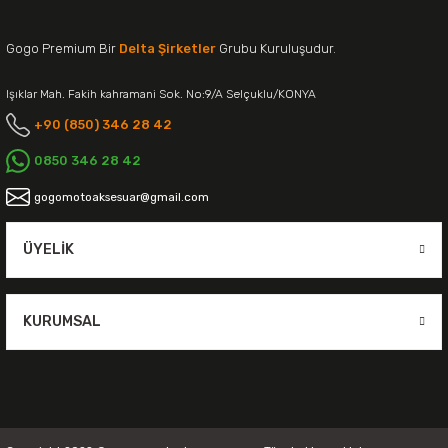
Gogo Premium Bir
Delta Şirketler
Grubu Kuruluşudur.
Işıklar Mah. Fakih kahramani Sok. No:9/A Selçuklu/KONYA
+90 (850) 346 28 42
0850 346 28 42
gogomotoaksesuar@gmail.com
ÜYELIK
KURUMSAL