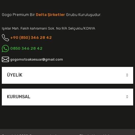
Gogo Premium Bir
Delta Şirketler
Grubu Kuruluşudur.
Işıklar Mah. Fakih kahramani Sok. No:9/A Selçuklu/KONYA
+90 (850) 346 28 42
0850 346 28 42
gogomotoaksesuar@gmail.com
ÜYELIK
KURUMSAL