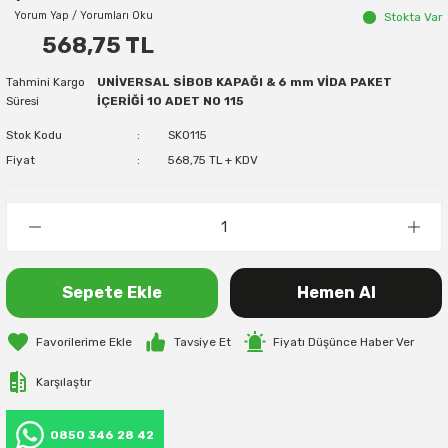
Yorum Yap / Yorumları Oku
Stokta Var
568,75 TL
Tahmini Kargo
UNİVERSAL SİBOB KAPAĞI & 6 mm VİDA PAKET
Süresi
İÇERİĞİ 10 ADET NO 115
Stok Kodu
SK0115
Fiyat
568,75 TL + KDV
Sepete Ekle
Hemen Al
Tavsiye Et
Fiyatı Düşünce Haber Ver
Karşılaştır
0850 346 28 42