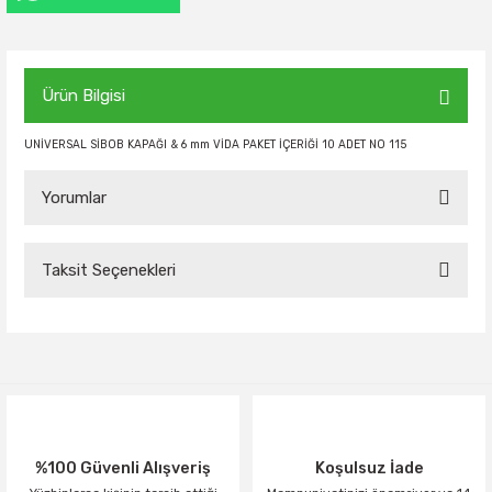
Ürün Bilgisi
UNİVERSAL SİBOB KAPAĞI & 6 mm VİDA PAKET İÇERİĞİ 10 ADET NO 115
Yorumlar
Taksit Seçenekleri
Bu ürüne ilk yorumu siz yapın!
Yorum Yaz
%100 Güvenli Alışveriş
Koşulsuz İade