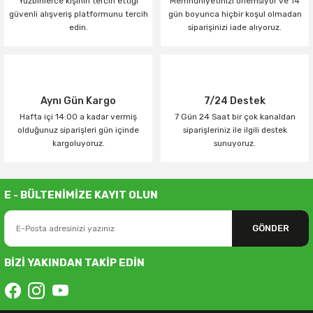
Yüzbinlerce kişinin tercih ettiği
Memnuniyetinizi önemsiyor ve 14
güvenli alışveriş platformunu tercih
gün boyunca hiçbir koşul olmadan
edin.
siparişinizi iade alıyoruz.
Aynı Gün Kargo
7/24 Destek
Hafta içi 14:00 a kadar vermiş
7 Gün 24 Saat bir çok kanaldan
olduğunuz siparişleri gün içinde
siparişleriniz ile ilgili destek
kargoluyoruz.
sunuyoruz.
E - BÜLTENİMİZE KAYIT OLUN
GÖNDER
BİZİ YAKINDAN TAKİP EDİN