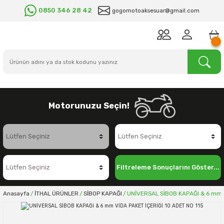
0850 346 28 42
gogomotoaksesuar@gmail.com
Motorunuzu Seçin!
Filtreleme Sonuçlarını Göster...
Anasayfa
İTHAL ÜRÜNLER
SİBOP KAPAĞI
UNİVERSAL SİBOB KAPAĞI & 6 mm V