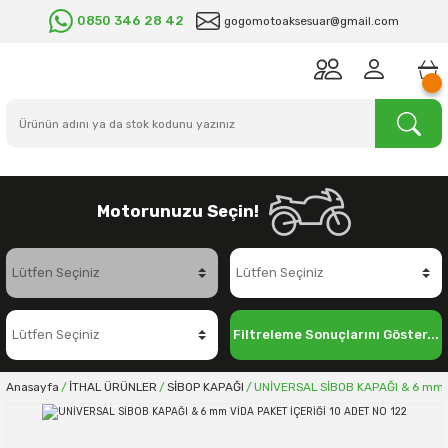
0850 346 28 42
gogomotoaksesuar@gmail.com
Motorunuzu Seçin!
Filtreleme Sonuçlarını Göster...
Anasayfa
İTHAL ÜRÜNLER
SİBOP KAPAĞI
UNİVERSAL SİBOB KAPAĞI & 6 mm V