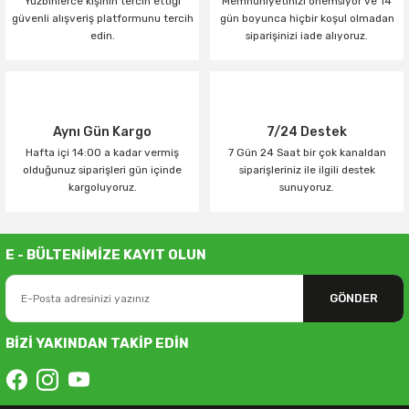
Yüzbinlerce kişinin tercih ettiği
Memnuniyetinizi önemsiyor ve 14
güvenli alışveriş platformunu tercih
gün boyunca hiçbir koşul olmadan
edin.
siparişinizi iade alıyoruz.
Aynı Gün Kargo
7/24 Destek
Hafta içi 14:00 a kadar vermiş
7 Gün 24 Saat bir çok kanaldan
olduğunuz siparişleri gün içinde
siparişleriniz ile ilgili destek
kargoluyoruz.
sunuyoruz.
E - BÜLTENİMİZE KAYIT OLUN
GÖNDER
BİZİ YAKINDAN TAKİP EDİN