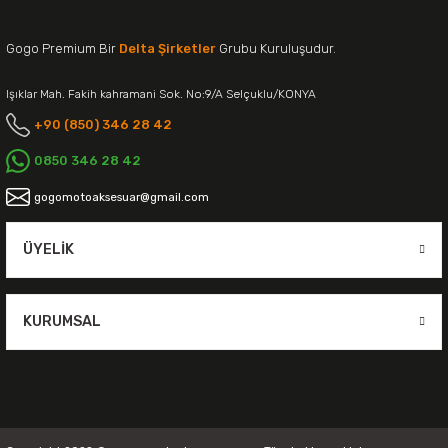
Gogo Premium Bir
Delta Şirketler
Grubu Kuruluşudur.
Işıklar Mah. Fakih kahramani Sok. No:9/A Selçuklu/KONYA
+90 (850) 346 28 42
0850 346 28 42
gogomotoaksesuar@gmail.com
ÜYELIK
KURUMSAL