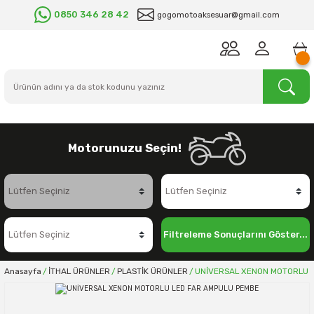
0850 346 28 42
gogomotoaksesuar@gmail.com
Motorunuzu Seçin!
Filtreleme Sonuçlarını Göster...
Anasayfa
İTHAL ÜRÜNLER
PLASTİK ÜRÜNLER
UNİVERSAL XENON MOTORLU 