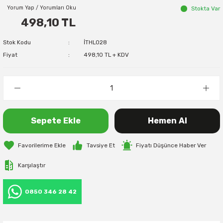
Yorum Yap / Yorumları Oku
Stokta Var
498,10 TL
Stok Kodu
İTHL028
Fiyat
498,10 TL + KDV
Sepete Ekle
Hemen Al
Tavsiye Et
Fiyatı Düşünce Haber Ver
Karşılaştır
0850 346 28 42