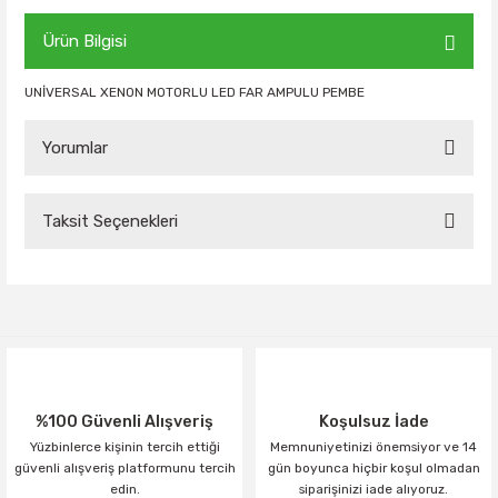
Ürün Bilgisi
UNİVERSAL XENON MOTORLU LED FAR AMPULU PEMBE
Yorumlar
Taksit Seçenekleri
Bu ürüne ilk yorumu siz yapın!
Yorum Yaz
%100 Güvenli Alışveriş
Koşulsuz İade
Yüzbinlerce kişinin tercih ettiği
Memnuniyetinizi önemsiyor ve 14
güvenli alışveriş platformunu tercih
gün boyunca hiçbir koşul olmadan
edin.
siparişinizi iade alıyoruz.