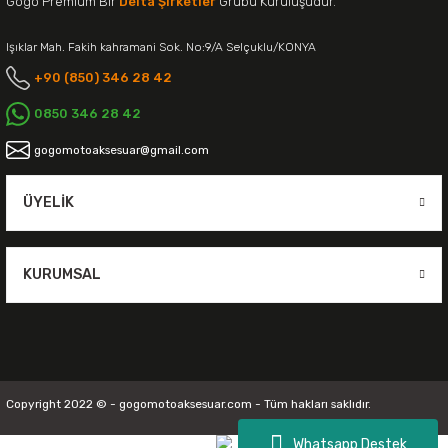
Gogo Premium Bir
Delta Şirketler
Grubu Kuruluşudur.
Işıklar Mah. Fakih kahramani Sok. No:9/A Selçuklu/KONYA
+90 (850) 346 28 42
0850 346 28 42
gogomotoaksesuar@gmail.com
ÜYELIK
KURUMSAL
Copyright 2022 © - gogomotoaksesuar.com - Tüm hakları saklıdır.
Whatsapp Destek