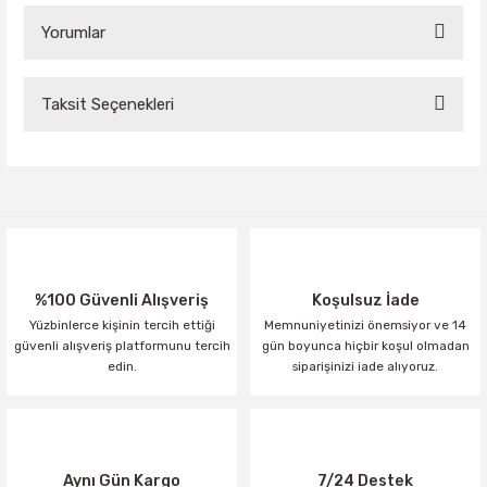
Yorumlar
Taksit Seçenekleri
Bu ürüne ilk yorumu siz yapın!
Yorum Yaz
%100 Güvenli Alışveriş
Koşulsuz İade
Yüzbinlerce kişinin tercih ettiği
Memnuniyetinizi önemsiyor ve 14
güvenli alışveriş platformunu tercih
gün boyunca hiçbir koşul olmadan
edin.
siparişinizi iade alıyoruz.
Aynı Gün Kargo
7/24 Destek