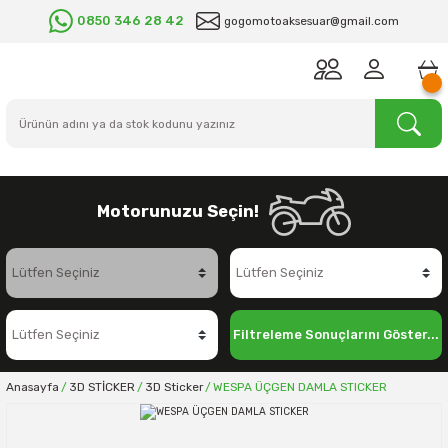
0850 346 28 42
gogomotoaksesuar@gmail.com
Motorunuzu Seçin!
Filtreleme Sonuçlarını Göster...
Anasayfa
3D STİCKER
3D Sticker
WESPA ÜÇGEN DAMLA STICKER