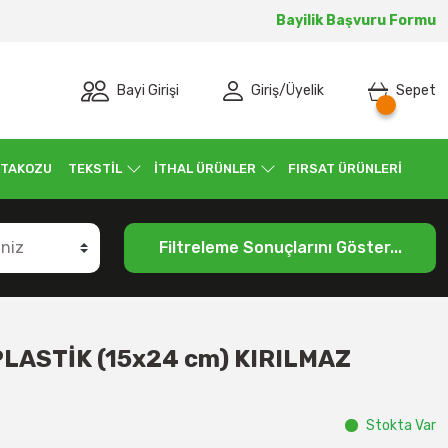
Bayilik Başvuru Formu
Bayi Girişi
Giriş
/
Üyelik
Sepet
 TAKOZU
TEKSTİL
İTHAL ÜRÜNLER
FIRSAT ÜRÜNLERİ
Filtreleme Sonuçlarını Göster...
ASTİK (15x24 cm) KIRILMAZ
Stokta Var