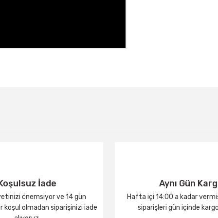
Bu ürüne ilk yorumu siz yapın!
Yorum Yaz
Koşulsuz İade
Aynı Gün Kar
tinizi önemsiyor ve 14 gün
Hafta içi 14:00 a kadar verm
 koşul olmadan siparişinizi iade
siparişleri gün içinde karg