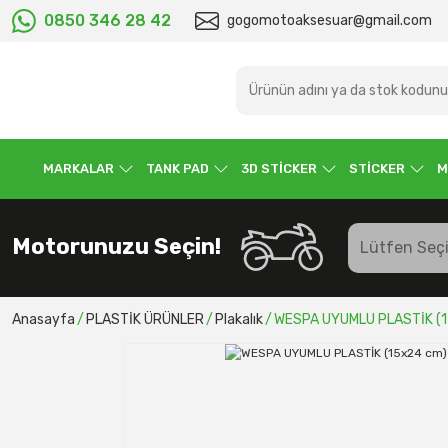
0850 346 28 42
gogomotoaksesuar@gmail.com
MARKALAR
TANK PAD
3D STİCKER
STİCKER
M
Motorunuzu Seçin!
Anasayfa
PLASTİK ÜRÜNLER
Plakalık
WESPA UYUMLU PLASTİK (1