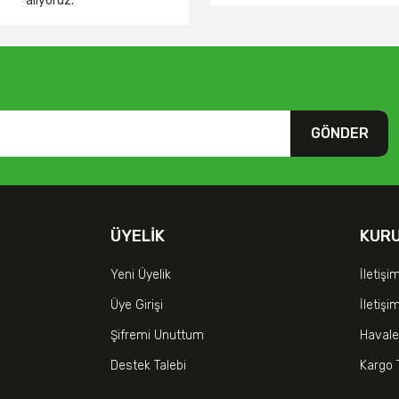
alıyoruz.
GÖNDER
ÜYELIK
KUR
Yeni Üyelik
İletişi
Üye Girişi
İletiş
Şifremi Unuttum
Havale
Destek Talebi
Kargo 