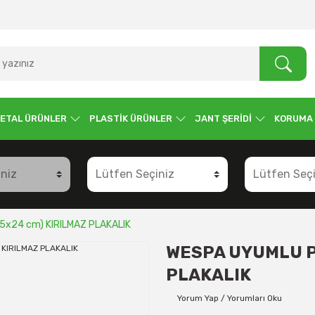
ETAL ÜRÜNLER
PLASTİK ÜRÜNLER
JANT ŞERİDİ
KORUMA
5x24 cm) KIRILMAZ PLAKALIK
WESPA UYUMLU PL
PLAKALIK
Yorum Yap / Yorumları Oku