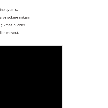
rine uyumlu.
aj ve sökme imkanı.
 çıkmasını önler.
leri mevcut.