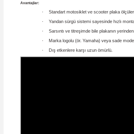
Avantajlar:
·
Standart motosiklet ve scooter plaka ölçüle
·
Yandan sürgü sistemi sayesinde hızlı mont
·
Sarsıntı ve titreşimde bile plakanın yerinden
·
Marka logolu (ör. Yamaha) veya sade model
·
Dış etkenlere karşı uzun ömürlü.