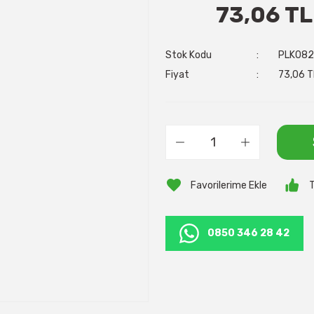
73,06 TL
Stok Kodu
PLK082
Fiyat
73,06 T
T
0850 346 28 42