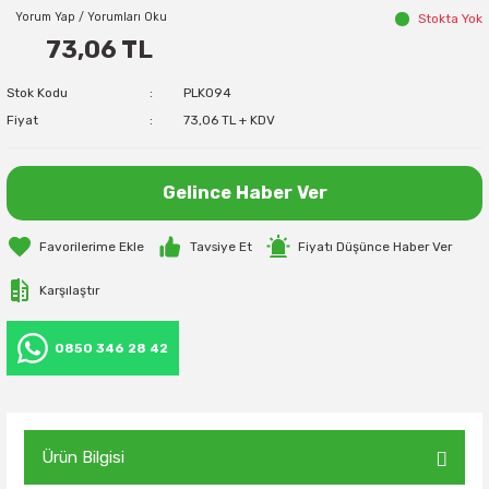
Yorum Yap / Yorumları Oku
Stokta Yok
73,06 TL
Stok Kodu
PLK094
Fiyat
73,06 TL + KDV
Gelince Haber Ver
Tavsiye Et
Fiyatı Düşünce Haber Ver
Karşılaştır
0850 346 28 42
Ürün Bilgisi