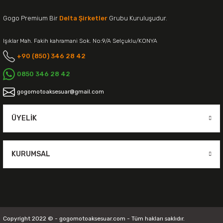
Gogo Premium Bir
Delta Şirketler
Grubu Kuruluşudur.
Işıklar Mah. Fakih kahramani Sok. No:9/A Selçuklu/KONYA
+90 (850) 346 28 42
0850 346 28 42
gogomotoaksesuar@gmail.com
ÜYELIK
KURUMSAL
Copyright 2022 © - gogomotoaksesuar.com - Tüm hakları saklıdır.