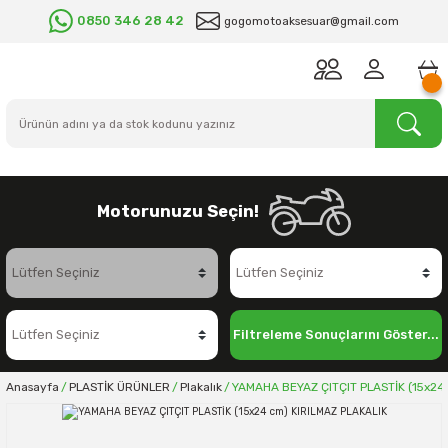
0850 346 28 42
gogomotoaksesuar@gmail.com
Motorunuzu Seçin!
Filtreleme Sonuçlarını Göster...
Anasayfa
PLASTİK ÜRÜNLER
Plakalık
YAMAHA BEYAZ ÇITÇIT PLASTİK (15x24