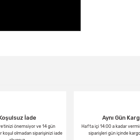
Bu ürüne ilk yorumu siz yapın!
Yorum Yaz
Koşulsuz İade
Aynı Gün Kar
tinizi önemsiyor ve 14 gün
Hafta içi 14:00 a kadar verm
 koşul olmadan siparişinizi iade
siparişleri gün içinde karg