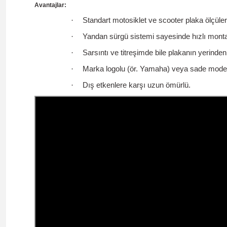
Avantajlar:
·
Standart motosiklet ve scooter plaka ölçüle
·
Yandan sürgü sistemi sayesinde hızlı mont
·
Sarsıntı ve titreşimde bile plakanın yerinden
·
Marka logolu (ör. Yamaha) veya sade model
·
Dış etkenlere karşı uzun ömürlü.