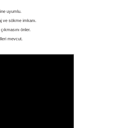
rine uyumlu.
aj ve sökme imkanı.
 çıkmasını önler.
leri mevcut.