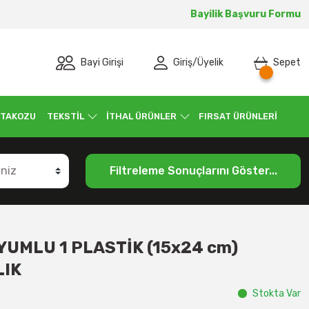
Bayilik Başvuru Formu
Bayi Girişi
Giriş
/
Üyelik
Sepet
 TAKOZU
TEKSTİL
İTHAL ÜRÜNLER
FIRSAT ÜRÜNLERİ
Filtreleme Sonuçlarını Göster...
UMLU 1 PLASTİK (15x24 cm)
LIK
Stokta Var