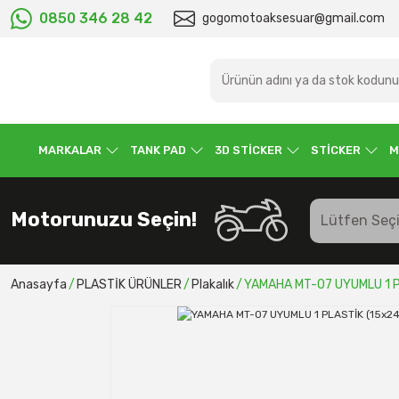
0850 346 28 42
gogomotoaksesuar@gmail.com
MARKALAR
TANK PAD
3D STİCKER
STİCKER
M
Motorunuzu Seçin!
Anasayfa
PLASTİK ÜRÜNLER
Plakalık
YAMAHA MT-07 UYUMLU 1 P