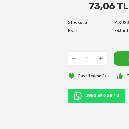
73,06 TL
Stok Kodu
PLK028
Fiyat
73,06 T
T
0850 346 28 42