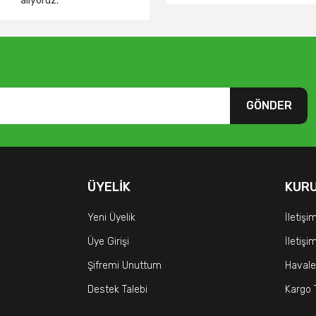
alıyoruz.
GÖNDER
ÜYELIK
KUR
Yeni Üyelik
İletişi
Üye Girişi
İletiş
Şifremi Unuttum
Havale
Destek Talebi
Kargo 