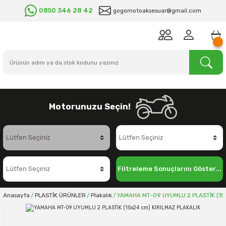
0850 346 28 42
gogomotoaksesuar@gmail.com
Motorunuzu Seçin!
Filtreleme Sonuçlarını Göster...
Anasayfa
PLASTİK ÜRÜNLER
Plakalık
YAMAHA MT-09 UYUMLU 2 PLASTİK (15x