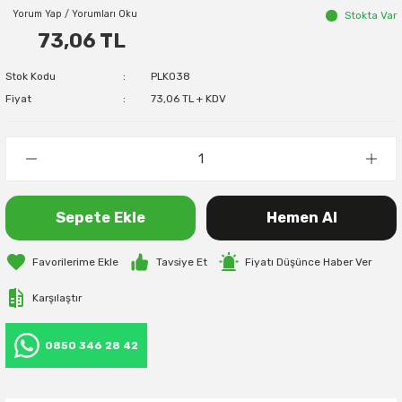
Yorum Yap / Yorumları Oku
Stokta Var
73,06 TL
Stok Kodu
PLK038
Fiyat
73,06 TL + KDV
Sepete Ekle
Hemen Al
Tavsiye Et
Fiyatı Düşünce Haber Ver
Karşılaştır
0850 346 28 42