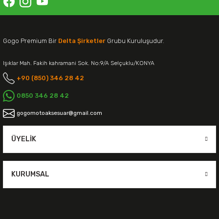
Gogo Premium Bir
Delta Şirketler
Grubu Kuruluşudur.
Işıklar Mah. Fakih kahramani Sok. No:9/A Selçuklu/KONYA
+90 (850) 346 28 42
0850 346 28 42
gogomotoaksesuar@gmail.com
ÜYELIK
KURUMSAL