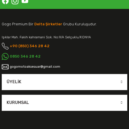
Gogo Premium Bir
Delta Şirketler
Grubu Kuruluşudur.
Işıklar Mah. Fakih kahramani Sok. No:9/A Selçuklu/KONYA
+90 (850) 346 28 42
0850 346 28 42
gogomotoaksesuar@gmail.com
ÜYELIK
KURUMSAL