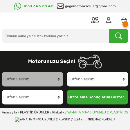
0850 346 28 42
gogomotoaksesuar@gmail.com
Motorunuzu Seçin!
Filtreleme Sonuçlarını Göster...
Anasayfa
PLASTİK ÜRÜNLER
Plakalık
YAMAHA MT-10 UYUMLU 2 PLASTİK (15x