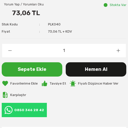
Yorum Yap / Yorumları Oku
Stokta Var
73,06 TL
Stok Kodu
PLK040
Fiyat
73,06 TL + KDV
Sepete Ekle
Hemen Al
Tavsiye Et
Fiyatı Düşünce Haber Ver
Karşılaştır
0850 346 28 42