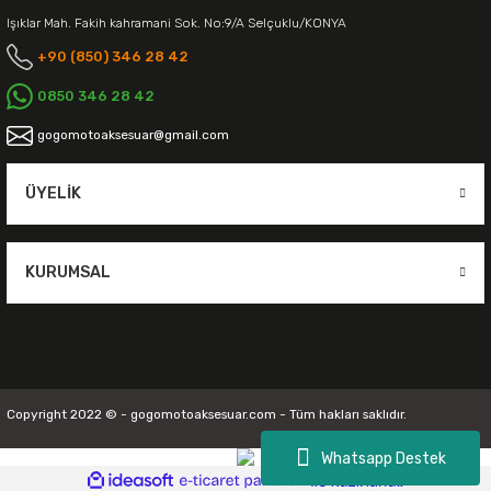
Işıklar Mah. Fakih kahramani Sok. No:9/A Selçuklu/KONYA
+90 (850) 346 28 42
0850 346 28 42
gogomotoaksesuar@gmail.com
ÜYELIK
KURUMSAL
Copyright 2022 © - gogomotoaksesuar.com - Tüm hakları saklıdır.
Whatsapp Destek
ideasoft
ile
e-