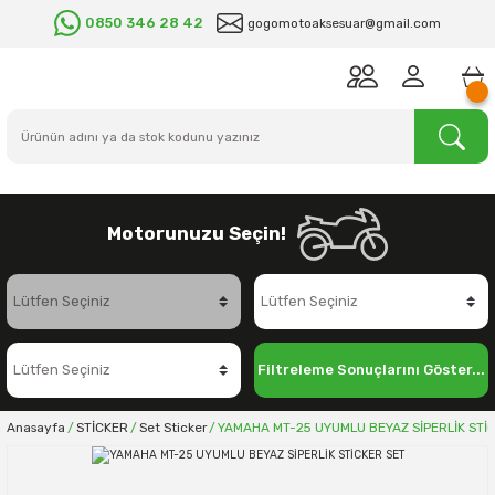
0850 346 28 42
gogomotoaksesuar@gmail.com
Motorunuzu Seçin!
Filtreleme Sonuçlarını Göster...
Anasayfa
STİCKER
Set Sticker
YAMAHA MT-25 UYUMLU BEYAZ SİPERLİK STİ