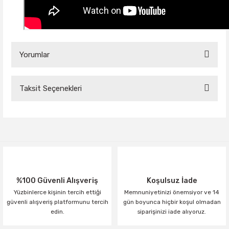
Yorumlar
Taksit Seçenekleri
Bu ürüne ilk yorumu siz yapın!
Yorum Yaz
%100 Güvenli Alışveriş
Koşulsuz İade
Yüzbinlerce kişinin tercih ettiği
Memnuniyetinizi önemsiyor ve 14
güvenli alışveriş platformunu tercih
gün boyunca hiçbir koşul olmadan
edin.
siparişinizi iade alıyoruz.