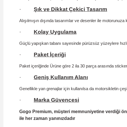
·
Şık ve Dikkat Çekici Tasarım
Alışılmışın dışında tasarımlar ve desenler ile motorunuza k
·
Kolay Uygulama
Güçlü yapışkan tabanı sayesinde pürüzsüz yüzeylere hızlıc
·
Paket İçeriği
Paket içeriğinde Ürüne göre 2 ila 30 parça arasında sticke
·
Geniş Kullanım Alanı
Genellikle yan grenajlar için kullanılsa da motorsikletin çe
·
Marka Güvencesi
Gogo Premium, müşteri memnuniyetine verdiği önem v
ile her zaman yanınızdadır