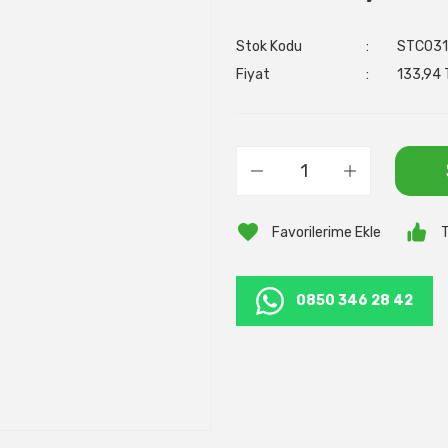
Stok Kodu
STC031
Fiyat
133,94 
T
0850 346 28 42