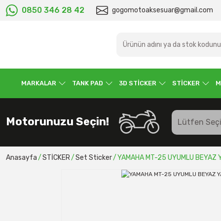
0850 346 28 42
gogomotoaksesuar@gmail.com
MARKALAR
TANK PAD
3D STİCKER
STİCKER
M
Motorunuzu Seçin!
Anasayfa
STİCKER
Set Sticker
YAMAHA MT-25 UYUMLU BEYAZ Y