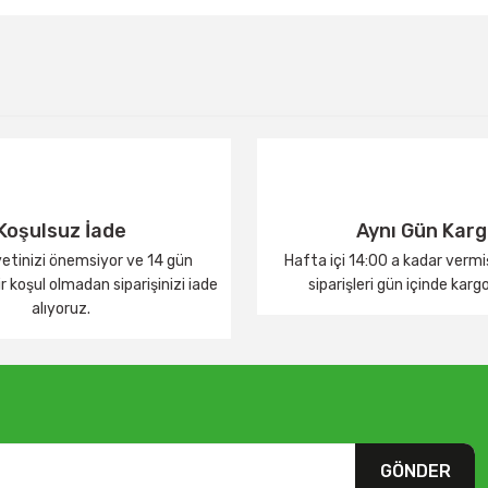
Bu ürüne ilk yorumu siz yapın!
Yorum Yaz
Koşulsuz İade
Aynı Gün Kar
tinizi önemsiyor ve 14 gün
Hafta içi 14:00 a kadar verm
 koşul olmadan siparişinizi iade
siparişleri gün içinde karg
alıyoruz.
GÖNDER