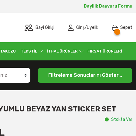
Bayilik Başvuru Formu
Bayi Girişi
Giriş
/
Üyelik
Sepet
 TAKOZU
TEKSTİL
İTHAL ÜRÜNLER
FIRSAT ÜRÜNLERİ
Filtreleme Sonuçlarını Göster...
YUMLU BEYAZ YAN STICKER SET
Stokta Var
L