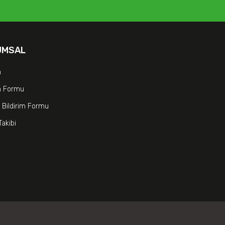
UMSAL
m
im Formu
 Bildirim Formu
Takibi