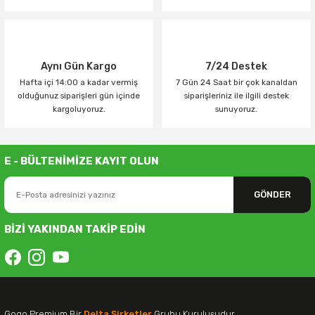
Aynı Gün Kargo
7/24 Destek
Hafta içi 14:00 a kadar vermiş
7 Gün 24 Saat bir çok kanaldan
olduğunuz siparişleri gün içinde
siparişleriniz ile ilgili destek
kargoluyoruz.
sunuyoruz.
E - BÜLTENİMİZE KAYIT OLUN
GÖNDER
BİZİ YAKINDAN TAKİP EDİN
Gogo Premium Bir
Delta Şirketler
Grubu Kuruluşudur.