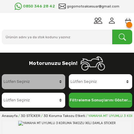
0850 346 28 42
gogomotoaksesuar@gmail.com
Motorunuzu Seçin!
Filtreleme Sonuçlarını Göster...
Anasayfa
3D STİCKER
3D Koruma Takozu Etketi
YAMAHA MT UYUMLU 3 KORU