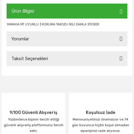
Ürün Bilgisi
YAMAHA MT UYUMLU 3 KORUMA TAKOZU İKİLİ DAMLA STİCKER
Yorumlar
Taksit Seçenekleri
Bu ürüne ilk yorumu siz yapın!
Yorum Yaz
%100 Güvenli Alışveriş
Koşulsuz İade
Yüzbinlerce kişinin tercih ettiği
Memnuniyetinizi önemsiyor ve 14
güvenli alışveriş platformunu tercih
gün boyunca hiçbir koşul olmadan
edin.
siparişinizi iade alıyoruz.