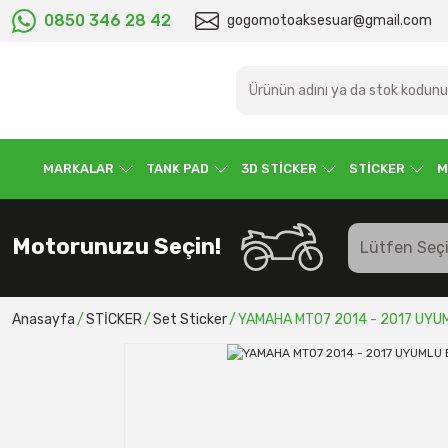
0850 346 28 42
gogomotoaksesuar@gmail.com
MARKALAR
TANK PAD
3D STİCKER
STİCKER
M
Motorunuzu Seçin!
Anasayfa
STİCKER
Set Sticker
YAMAHA MT07 2014 - 2017 UYU