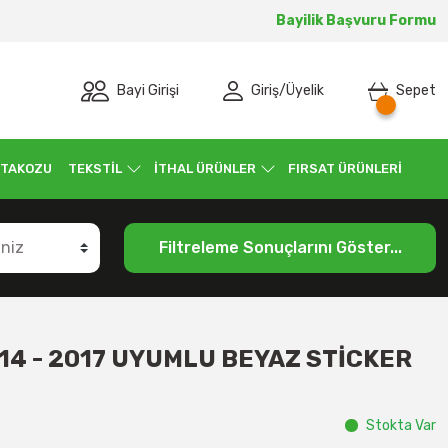
Bayilik Başvuru Formu
Bayi Girişi
Giriş
/
Üyelik
Sepet
 TAKOZU
TEKSTİL
İTHAL ÜRÜNLER
FIRSAT ÜRÜNLERİ
Filtreleme Sonuçlarını Göster...
14 - 2017 UYUMLU BEYAZ STİCKER
Stokta Var