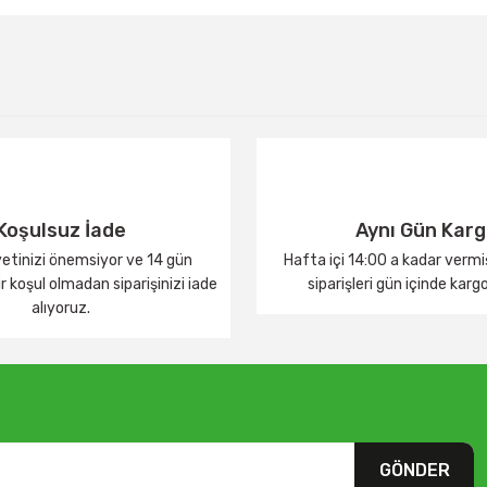
Bu ürüne ilk yorumu siz yapın!
Yorum Yaz
Koşulsuz İade
Aynı Gün Kar
tinizi önemsiyor ve 14 gün
Hafta içi 14:00 a kadar verm
 koşul olmadan siparişinizi iade
siparişleri gün içinde karg
alıyoruz.
GÖNDER