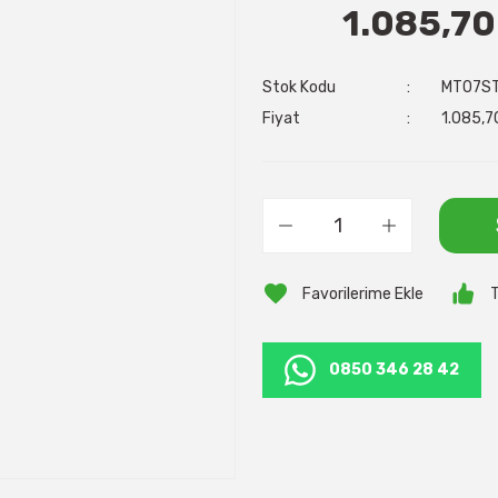
1.085,70
Stok Kodu
MT07S
Fiyat
1.085,7
T
0850 346 28 42