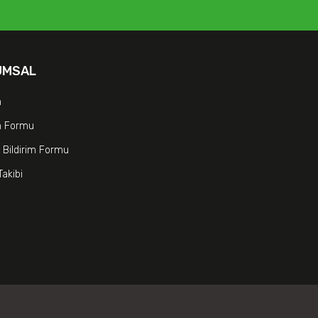
UMSAL
m
im Formu
 Bildirim Formu
Takibi