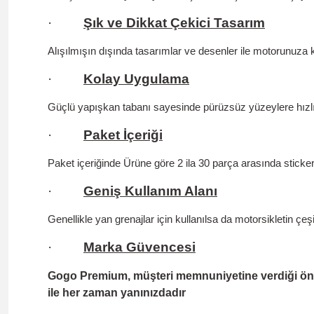
·
Şık ve Dikkat Çekici Tasarım
Alışılmışın dışında tasarımlar ve desenler ile motorunuza k
·
Kolay Uygulama
Güçlü yapışkan tabanı sayesinde pürüzsüz yüzeylere hızlıc
·
Paket İçeriği
Paket içeriğinde Ürüne göre 2 ila 30 parça arasında sticke
·
Geniş Kullanım Alanı
Genellikle yan grenajlar için kullanılsa da motorsikletin çe
·
Marka Güvencesi
Gogo Premium, müşteri memnuniyetine verdiği önem v
ile her zaman yanınızdadır