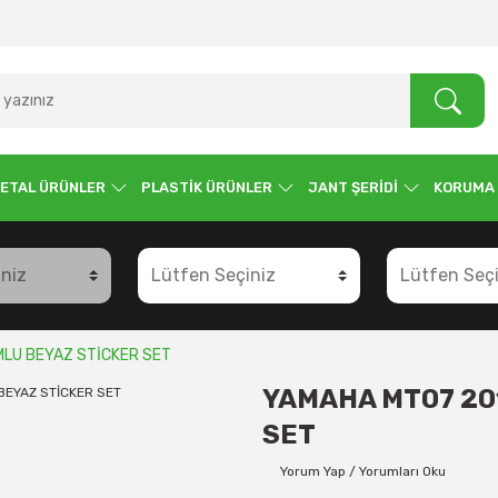
ETAL ÜRÜNLER
PLASTİK ÜRÜNLER
JANT ŞERİDİ
KORUMA
MLU BEYAZ STİCKER SET
YAMAHA MT07 20
SET
Yorum Yap / Yorumları Oku