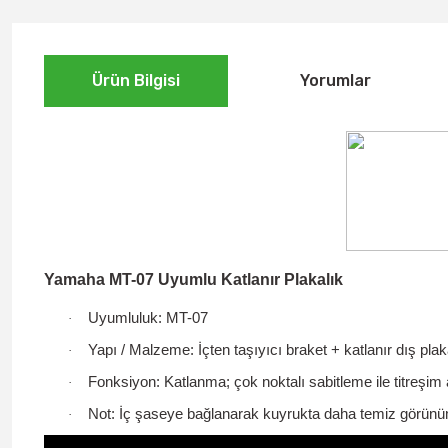
Ürün Bilgisi
Yorumlar
Yamaha MT-07 Uyumlu Katlanır Plakalık
Uyumluluk:
MT-07
·
Yapı / Malzeme:
İçten taşıyıcı braket + katlanır dış pl
·
Fonksiyon:
Katlanma; çok noktalı sabitleme ile titreşim
·
Not:
İç şaseye bağlanarak kuyrukta daha temiz görünü
·