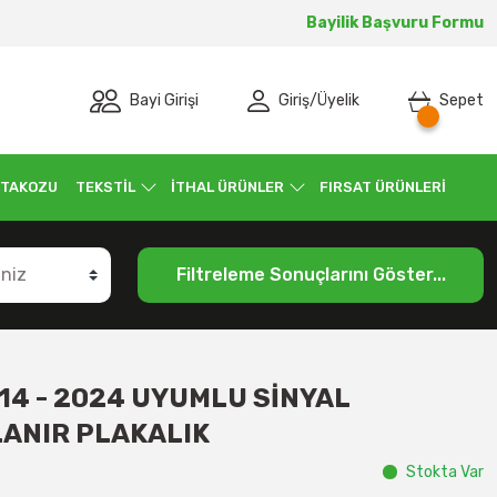
Bayilik Başvuru Formu
Bayi Girişi
Giriş
/
Üyelik
Sepet
 TAKOZU
TEKSTİL
İTHAL ÜRÜNLER
FIRSAT ÜRÜNLERİ
Filtreleme Sonuçlarını Göster...
14 - 2024 UYUMLU SİNYAL
LANIR PLAKALIK
Stokta Var