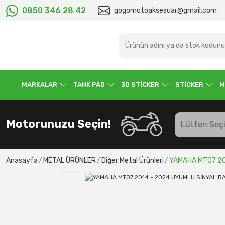
0850 346 28 42
gogomotoaksesuar@gmail.com
MARKALAR
TANK PAD
3D STİCKER
STİCKER
M
Motorunuzu Seçin!
Anasayfa
METAL ÜRÜNLER
Diğer Metal Ürünleri
YAMAHA MT07 20