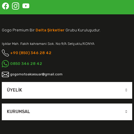
Gogo Premium Bir
Delta Şirketler
Grubu Kuruluşudur.
Işıklar Mah. Fakih kahramani Sok. No:9/A Selçuklu/KONYA
+90 (850) 346 28 42
0850 346 28 42
gogomotoaksesuar@gmail.com
ÜYELIK
KURUMSAL