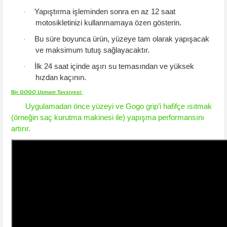
Yapıştırma işleminden sonra
en az 12 saat
·
motosikletinizi kullanmamaya özen gösterin.
Bu süre boyunca ürün, yüzeye tam olarak yapışacak
·
ve maksimum tutuş sağlayacaktır.
İlk 24 saat içinde aşırı su temasından ve yüksek
·
hızdan kaçının.
Bir
GOGO
Uzmanı
Tavsiyesi
:
Uygulamadan önce yüzeyi ve Gogo grip’i hafifçe ısıtmak
(örneğin saç kurutma makinesi ile) yapışma performansını
artırır.