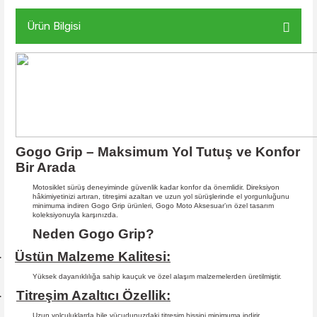
Ürün Bilgisi
Gogo Grip – Maksimum Yol Tutuş ve Konfor
Bir Arada
Motosiklet sürüş deneyiminde güvenlik kadar konfor da önemlidir. Direksiyon
hâkimiyetinizi artıran, titreşimi azaltan ve uzun yol sürüşlerinde el yorgunluğunu
minimuma indiren Gogo Grip ürünleri, Gogo Moto Aksesuar’ın özel tasarım
koleksiyonuyla karşınızda.
Neden Gogo Grip?
Üstün Malzeme Kalitesi:
·
Yüksek dayanıklılığa sahip kauçuk ve özel alaşım malzemelerden üretilmiştir.
Titreşim Azaltıcı Özellik:
·
Uzun yolculuklarda bile vücudunuzdaki titreşim hissini minimuma indirir.