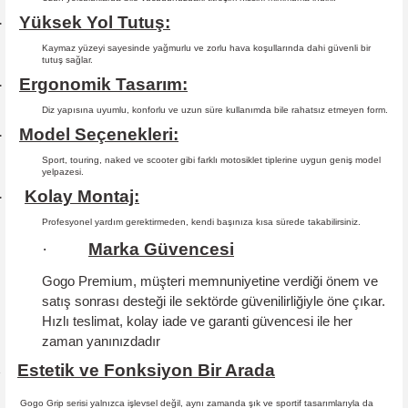
Yüksek Yol Tutuş:
·
Kaymaz yüzeyi sayesinde yağmurlu ve zorlu hava koşullarında dahi güvenli bir
tutuş sağlar.
Ergonomik Tasarım:
·
Diz yapısına uyumlu, konforlu ve uzun süre kullanımda bile rahatsız etmeyen form.
Model Seçenekleri:
·
Sport, touring, naked ve scooter gibi farklı motosiklet tiplerine uygun geniş model
yelpazesi.
Kolay Montaj:
·
Profesyonel yardım gerektirmeden, kendi başınıza kısa sürede takabilirsiniz.
·
Marka Güvencesi
Gogo Premium, müşteri memnuniyetine verdiği önem ve
satış sonrası desteği ile sektörde güvenilirliğiyle öne çıkar.
Hızlı teslimat, kolay iade ve garanti güvencesi
ile her
zaman yanınızdadır
Estetik ve Fonksiyon Bir Arada
·
Gogo Grip serisi yalnızca işlevsel değil, aynı zamanda şık ve sportif tasarımlarıyla da