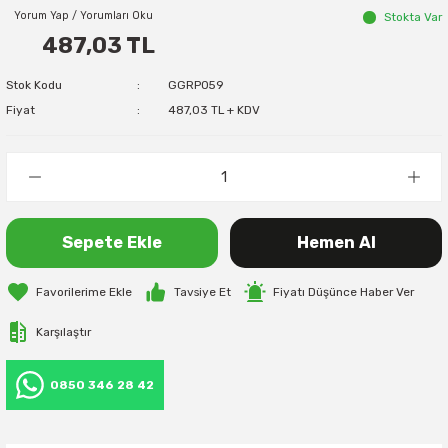
Yorum Yap / Yorumları Oku
Stokta Var
487,03 TL
Stok Kodu
GGRP059
Fiyat
487,03 TL + KDV
Sepete Ekle
Hemen Al
Tavsiye Et
Fiyatı Düşünce Haber Ver
Karşılaştır
0850 346 28 42