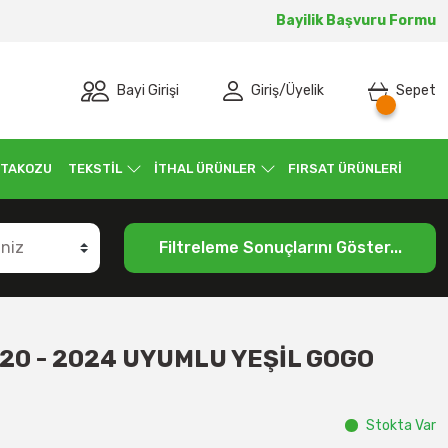
Bayilik Başvuru Formu
Bayi Girişi
Giriş
/
Üyelik
Sepet
 TAKOZU
TEKSTİL
İTHAL ÜRÜNLER
FIRSAT ÜRÜNLERİ
Filtreleme Sonuçlarını Göster...
20 - 2024 UYUMLU YEŞİL GOGO
Stokta Var