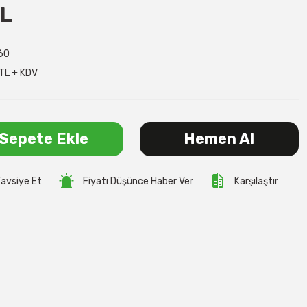
TL
60
TL + KDV
Sepete Ekle
Hemen Al
avsiye Et
Fiyatı Düşünce Haber Ver
Karşılaştır