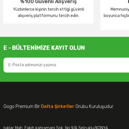
%100 Güvenli Alışveriş
Yüzbinlerce kişinin tercih ettiği güvenli
Memnuniye
alışveriş platformunu tercih edin.
boyunca hiçbir
E - BÜLTENİMİZE KAYIT OLUN
Gogo Premium Bir
Delta Şirketler
Grubu Kuruluşudur.
Işıklar Mah. Fakih kahramani Sok. No:9/A Selçuklu/KONYA