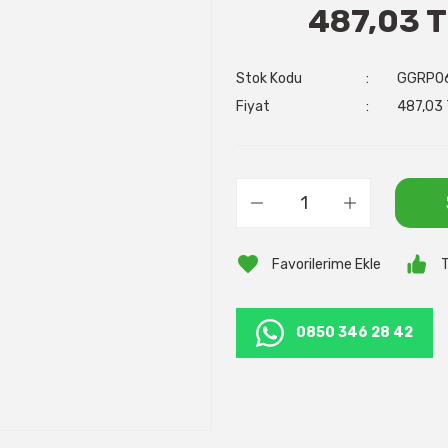
487,03 
Stok Kodu
GGRP0
Fiyat
487,03 
T
0850 346 28 42