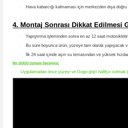
Hava kabarcığı kalmaması için merkezden dışa doğru
·
4. Montaj Sonrası Dikkat Edilmesi 
Yapıştırma işleminden sonra
en az 12 saat
motosikleti
·
Bu süre boyunca ürün, yüzeye tam olarak yapışacak v
·
İlk 24 saat içinde aşırı su temasından ve yüksek hızda
·
Bir
GOGO
Uzmanı
Tavsiyesi
:
Uygulamadan önce yüzeyi ve Gogo grip’i hafifçe ısıtmak (ör