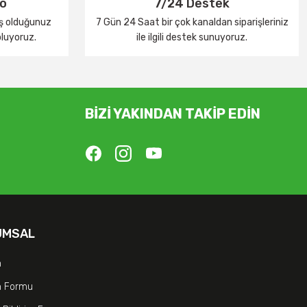
go
7/24 Destek
iş olduğunuz
7 Gün 24 Saat bir çok kanaldan siparişleriniz
oluyoruz.
ile ilgili destek sunuyoruz.
BİZİ YAKINDAN TAKİP EDİN
UMSAL
m
im Formu