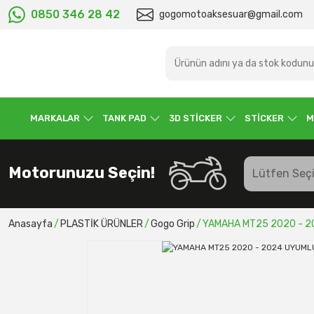
0850 346 28 42
gogomotoaksesuar@gmail.com
MARKALAR
TANK PAD
3D STİCKER
STİCKER
M
Motorunuzu Seçin!
Anasayfa
PLASTİK ÜRÜNLER
Gogo Grip
YAMAHA MT25 2020 - 2