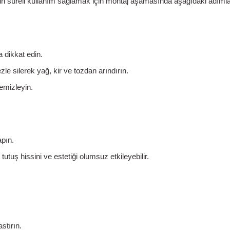
reli kullanım sağlamak için montaj aşamasında aşağıdaki adımları t
 dikkat edin.
le silerek yağ, kir ve tozdan arındırın.
emizleyin.
apın
.
utuş hissini ve estetiği olumsuz etkileyebilir.
stırın.