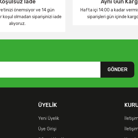
Koşulsuz İade
Aynı Gün Kar
tinizi önemsiyor ve 14 gün
Hafta içi 14:00 a kadar verm
 koşul olmadan siparişinizi iade
siparişleri gün içinde karg
alıyoruz.
GÖNDER
ÜYELIK
KUR
Yeni Üyelik
İletişi
Üye Girişi
İletiş