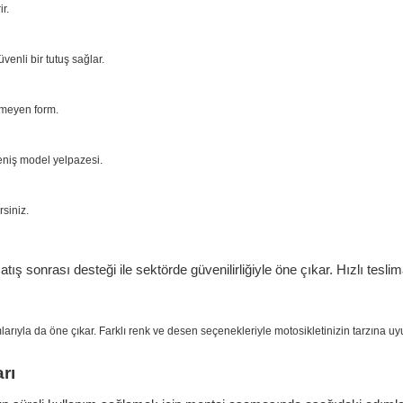
r.
enli bir tutuş sağlar.
tmeyen form.
geniş model yelpazesi.
siniz.
 sonrası desteği ile sektörde güvenilirliğiyle öne çıkar.
Hızlı tesli
mlarıyla da öne çıkar. Farklı renk ve desen seçenekleriyle motosikletinizin tarzına u
rı