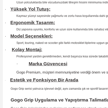
Uzun yolculuklarda bile vücudunuzdaki titreşim hissini minimuma indiri
Yüksek Yol Tutuş:
·
Kaymaz yüzeyi sayesinde yağmurlu ve zorlu hava koşullarında dahi güv
Ergonomik Tasarım:
·
Diz yapısına uyumlu, konforlu ve uzun süre kullanımda bile rahatsız e
Model Seçenekleri:
·
Sport, touring, naked ve scooter gibi farklı motosiklet tiplerine uygun 
Kolay Montaj:
·
Profesyonel yardım gerektirmeden, kendi başınıza kısa sürede takabilir
·
Marka Güvencesi
Gogo Premium, müşteri memnuniyetine verdiği önem ve satış
Estetik ve Fonksiyon Bir Arada
·
Gogo Grip serisi yalnızca işlevsel değil, aynı zamanda şık ve sportif tasarı
Gogo Grip Uygulama ve Yapıştırma Talimatla