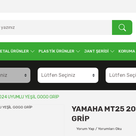
ETAL ÜRÜNLER
PLASTİK ÜRÜNLER
JANT ŞERİDİ
KORUMA
024 UYUMLU YEŞİL GOGO GRİP
YAMAHA MT25 20
GRİP
Yorum Yap / Yorumları Oku