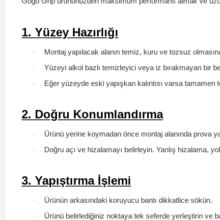
Gogo Grip ürününüzden maksimum performans almak ve uzun sü
1. Yüzey Hazırlığı
Montaj yapılacak alanın
temiz, kuru ve tozsuz
olmasına
·
Yüzeyi
alkol bazlı temizleyici
veya iz bırakmayan bir bez
·
Eğer yüzeyde eski yapışkan kalıntısı varsa tamamen t
·
2. Doğru Konumlandırma
Ürünü yerine koymadan önce
montaj alanında prova y
·
Doğru açı ve hizalamayı belirleyin. Yanlış hizalama, yol t
·
3. Yapıştırma İşlemi
Ürünün arkasındaki
koruyucu bantı dikkatlice sökün
.
·
Ürünü belirlediğiniz noktaya
tek seferde
yerleştirin ve ba
·