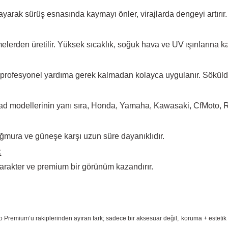
arak sürüş esnasında kaymayı önler, virajlarda dengeyi artırır.
elerden üretilir. Yüksek
sıcaklık, soğuk hava ve UV ışınlarına ka
 profesyonel yardıma
gerek kalmadan kolayca uygulanır. Sökül
d modellerinin yanı sıra, Honda, Yamaha, Kawasaki, CfMoto, Rks
ğmura ve güneşe karşı
uzun süre dayanıklıdır.
:
arakter ve premium bir
görünüm kazandırır.
o Premium
’u rakiplerinden ayıran fark; sadece bir aksesuar değil,
koruma + estetik