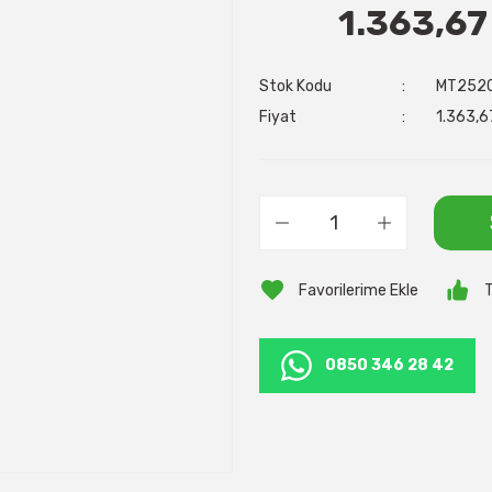
1.363,67
Stok Kodu
MT252
Fiyat
1.363,6
T
0850 346 28 42