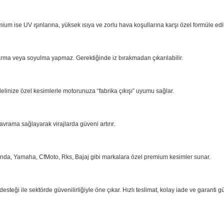
ium ise UV ışınlarına, yüksek ısıya ve zorlu hava koşullarına karşı özel formüle ed
arma
veya soyulma yapmaz. Gerektiğinde iz bırakmadan çıkarılabilir.
delinize özel kesimlerle motorunuza “fabrika çıkışı” uyumu sağlar.
kavrama
sağlayarak virajlarda güveni artırır.
onda,
Yamaha, CfMoto, Rks, Bajaj gibi markalara özel premium kesimler sunar.
eği ile sektörde güvenilirliğiyle öne çıkar. Hızlı teslimat, kolay iade ve garanti g