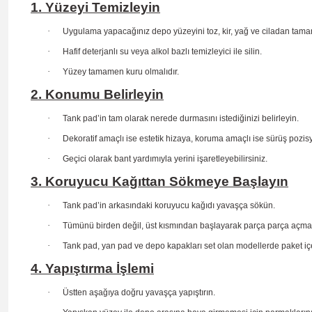
1. Yüzeyi Temizleyin
·
Uygulama yapacağınız depo yüzeyini toz, kir, yağ ve ciladan tama
·
Hafif deterjanlı su veya alkol bazlı temizleyici ile silin.
·
Yüzey tamamen kuru olmalıdır.
2. Konumu Belirleyin
·
Tank pad’in tam olarak nerede durmasını istediğinizi belirleyin.
·
Dekoratif amaçlı ise estetik hizaya, koruma amaçlı ise sürüş
pozis
·
Geçici olarak bant yardımıyla yerini işaretleyebilirsiniz.
3. Koruyucu Kağıttan Sökmeye Başlayın
·
Tank pad’in arkasındaki koruyucu kağıdı yavaşça sökün.
·
Tümünü birden değil, üst kısmından başlayarak parça parça açma
·
Tank pad, yan pad ve depo kapakları set olan modellerde paket içe
4. Yapıştırma İşlemi
·
Üstten aşağıya doğru yavaşça yapıştırın.