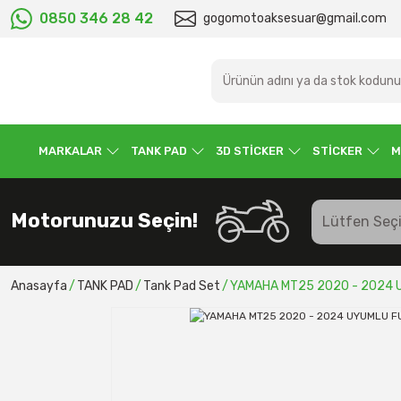
0850 346 28 42
gogomotoaksesuar@gmail.com
MARKALAR
TANK PAD
3D STİCKER
STİCKER
M
Motorunuzu Seçin!
Anasayfa
TANK PAD
Tank Pad Set
YAMAHA MT25 2020 - 2024 U