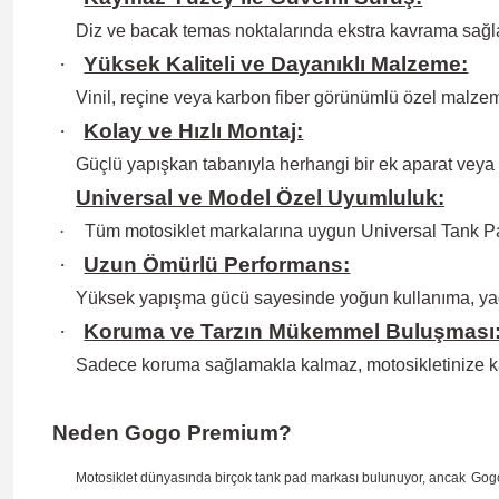
Diz ve bacak temas noktalarında ekstra kavrama sağlay
·
Yüksek Kaliteli ve Dayanıklı Malzeme:
Vinil, reçine veya karbon fiber görünümlü özel malzem
·
Kolay ve Hızlı Montaj:
Güçlü yapışkan tabanıyla herhangi bir ek aparat veya
Universal ve Model Özel Uyumluluk:
·
Tüm motosiklet markalarına uygun Universal Tank Pa
·
Uzun Ömürlü Performans:
Yüksek yapışma gücü sayesinde yoğun kullanıma, ya
·
Koruma ve Tarzın Mükemmel Buluşması
Sadece koruma sağlamakla kalmaz, motosikletinize k
Neden Gogo Premium?
Motosiklet dünyasında birçok tank pad markası bulunuyor, ancak
Gog