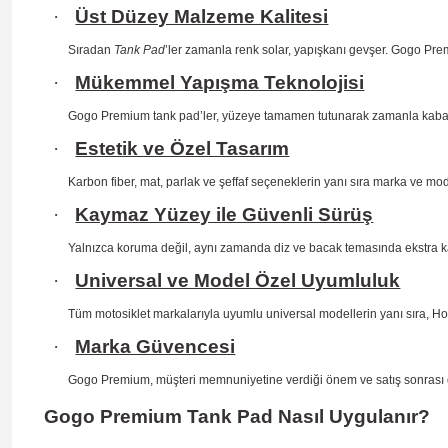
·
Üst Düzey Malzeme Kalitesi
Sıradan
Tank Pad
’ler zamanla renk solar, yapışkanı gevşer. Gogo Prem
·
Mükemmel Yapışma Teknolojisi
Gogo Premium tank pad’ler, yüzeye tamamen tutunarak zamanla kab
·
Estetik ve Özel Tasarım
Karbon fiber, mat, parlak ve şeffaf seçeneklerin yanı sıra marka ve mo
·
Kaymaz Yüzey ile Güvenli Sürüş
Yalnızca koruma değil, aynı zamanda diz ve bacak temasında ekstra 
·
Universal ve Model Özel Uyumluluk
Tüm motosiklet markalarıyla uyumlu universal modellerin yanı sıra, H
·
Marka Güvencesi
Gogo Premium, müşteri memnuniyetine verdiği önem ve satış sonrası dest
Gogo Premium Tank Pad Nasıl Uygulanır?