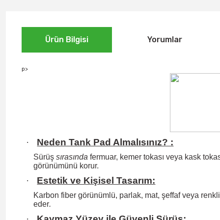
Ürün Bilgisi
Yorumlar
p>
·
Neden Tank Pad Almalısınız? :
Sürüş
sırasında
fermuar, kemer tokası veya kask tokası
görünümünü korur.
·
Estetik ve Kişisel Tasarım:
Karbon fiber görünümlü, parlak, mat, şeffaf veya renkli 
eder
.
·
Kaymaz Yüzey ile Güvenli Sürüş: