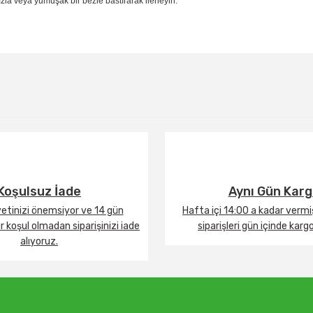
la veya yumuşak bir bezle bastırarak ilerleyin.
Bu ürüne ilk yorumu siz yapın!
Yorum Yaz
Koşulsuz İade
Aynı Gün Kar
tinizi önemsiyor ve 14 gün
Hafta içi 14:00 a kadar verm
 koşul olmadan siparişinizi iade
siparişleri gün içinde karg
alıyoruz.