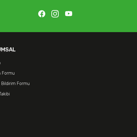
UMSAL
m
im Formu
 Bildirim Formu
Takibi