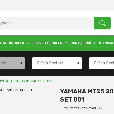
ETAL ÜRÜNLER
PLASTİK ÜRÜNLER
JANT ŞERİDİ
KORUMA
YUMLU FULL TANK PAD SET 001
YAMAHA MT25 20
SET 001
Yorum Yap / Yorumları Oku