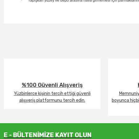
·
Yapışkan yüzey ile depo arasına hava girmemesi için parmaklarınız
%100 Güvenli Alışveriş
Yüzbinlerce kişinin tercih ettiği güvenli
Memnuniye
alışveriş platformunu tercih edin.
boyunca hiçbir
E - BÜLTENİMİZE KAYIT OLUN