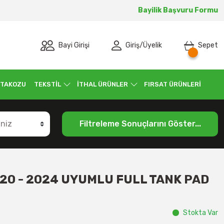
Bayilik Başvuru Formu
Bayi Girişi
Giriş
/
Üyelik
Sepet
 TAKOZU
TEKSTİL
İTHAL ÜRÜNLER
FIRSAT ÜRÜNLERİ
Filtreleme Sonuçlarını Göster...
20 - 2024 UYUMLU FULL TANK PAD
Stokta Var