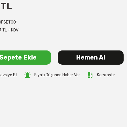
 TL
0FSET001
7 TL + KDV
Sepete Ekle
Hemen Al
avsiye Et
Fiyatı Düşünce Haber Ver
Karşılaştır