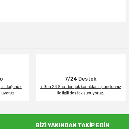
go
7/24 Destek
iş olduğunuz
7 Gün 24 Saat bir çok kanaldan siparişleriniz
oluyoruz.
ile ilgili destek sunuyoruz.
BİZİ YAKINDAN TAKİP EDİN