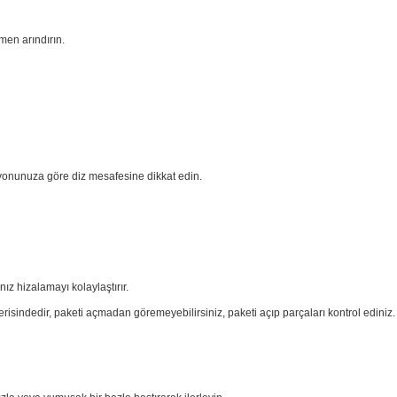
men arındırın.
yonunuza göre diz mesafesine dikkat edin.
nız
hizalamayı kolaylaştırır.
risindedir, paketi açmadan göremeyebilirsiniz, paketi açıp parçaları
kontrol ediniz.