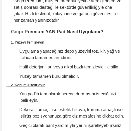
Gogo Premium, müşteri memnuniyetine verdiği önem ve
satış sonrası desteği ile sektörde güvenilirliğiyle öne
çıkar.
Hızlı teslimat, kolay iade ve garanti güvencesi
ile
her zaman yanınızdadır
Gogo Premium YAN Pad Nasıl Uygulanır?
1. Yüzeyi Temizleyin
Uygulama yapacağınız depo yüzeyini toz, kir, yağ ve
·
ciladan tamamen arındırın.
Hafif deterjanlı su veya alkol bazlı temizleyici ile silin.
·
Yüzey tamamen kuru olmalıdır.
·
2. Konumu Belirleyin
Yan pad’in tam olarak nerede durmasını istediğinizi
·
belirleyin.
Dekoratif amaçlı ise estetik hizaya, koruma amaçlı ise
·
sürüş pozisyonunuza göre diz mesafesine dikkat edin.
Geçici olarak bant yardımıyla yerini işaretleyebilirsiniz.
·