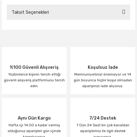
Taksit Seçenekleri
Bu ürüne ilk yorumu siz yapın!
Yorum Yaz
%100 Güvenli Alışveriş
Koşulsuz İade
Yüzbinlerce kişinin tercih ettiği
Memnuniyetinizi önemsiyor ve 14
güvenli alışveriş platformunu tercih
gün boyunca hiçbir koşul olmadan
edin.
siparişinizi iade alıyoruz.
Aynı Gün Kargo
7/24 Destek
Hafta içi 14:00 a kadar vermiş
7 Gün 24 Saat bir çok kanaldan
olduğunuz siparişleri gün içinde
siparişleriniz ile ilgili destek
kargoluyoruz.
sunuyoruz.