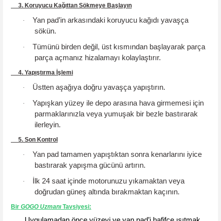
3. Koruyucu Kağıttan Sökmeye Başlayın
Yan pad’in arkasındaki koruyucu kağıdı yavaşça
·
sökün.
Tümünü birden değil, üst kısmından başlayarak parça
·
parça açmanız hizalamayı kolaylaştırır.
4. Yapıştırma İşlemi
Üstten aşağıya doğru yavaşça yapıştırın.
·
Yapışkan yüzey ile depo arasına hava girmemesi için
·
parmaklarınızla veya yumuşak bir bezle bastırarak
ilerleyin.
5. Son Kontrol
Yan pad tamamen yapıştıktan sonra kenarlarını iyice
·
bastırarak yapışma gücünü artırın.
İlk 24 saat içinde motorunuzu yıkamaktan veya
·
doğrudan güneş altında bırakmaktan kaçının.
Bir
GOGO
Uzmanı
Tavsiyesi
:
Uygulamadan önce yüzeyi ve yan pad’i hafifçe ısıtmak