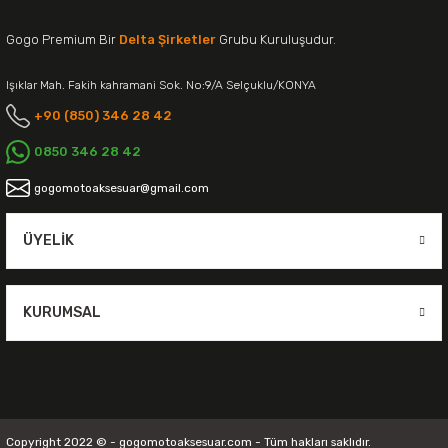
Gogo Premium Bir
Delta Şirketler
Grubu Kuruluşudur.
Işıklar Mah. Fakih kahramani Sok. No:9/A Selçuklu/KONYA
+90 (850) 346 28 42
0850 346 28 42
gogomotoaksesuar@gmail.com
ÜYELIK
KURUMSAL
Copyright 2022 © - gogomotoaksesuar.com - Tüm hakları saklıdır.