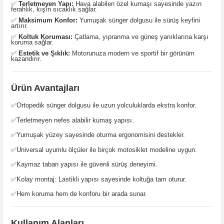
✅
Terletmeyen Yapı:
Hava alabilen özel kumaşı sayesinde yazın
ferahlık, kışın sıcaklık sağlar.
✅
Maksimum Konfor:
Yumuşak sünger dolgusu ile sürüş keyfini
artırır.
✅
Koltuk Koruması:
Çatlama, yıpranma ve güneş yanıklarına karşı
koruma sağlar.
✅
Estetik ve Şıklık:
Motorunuza modern ve sportif bir görünüm
kazandırır.
Ürün Avantajları
✅
Ortopedik sünger dolgusu ile uzun yolculuklarda ekstra konfor.
✅
Terletmeyen nefes alabilir kumaş yapısı.
✅
Yumuşak yüzey sayesinde oturma ergonomisini destekler.
✅
Universal uyumlu ölçüler ile birçok motosiklet modeline uygun.
✅
Kaymaz taban yapısı ile güvenli sürüş deneyimi.
✅
Kolay montaj: Lastikli yapısı sayesinde koltuğa tam oturur.
✅
Hem koruma hem de konforu bir arada sunar.
Kullanım Alanları