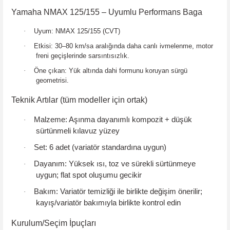
Yamaha NMAX 125/155 – Uyumlu Performans Baga
·
Uyum:
NMAX 125/155 (CVT)
·
Etkisi:
30–80 km/sa aralığında daha canlı ivmelenme, motor
freni geçişlerinde sarsıntısızlık.
·
Öne çıkan:
Yük altında dahi formunu koruyan sürgü
geometrisi.
Teknik Artılar (tüm modeller için ortak)
Malzeme:
Aşınma dayanımlı kompozit + düşük
·
sürtünmeli kılavuz yüzey
Set:
6 adet (variatör standardına uygun)
·
Dayanım:
Yüksek ısı, toz ve sürekli sürtünmeye
·
uygun;
flat spot
oluşumu gecikir
Bakım:
Variatör temizliği ile birlikte değişim önerilir;
·
kayış/variatör bakımıyla birlikte kontrol edin
Kurulum/Seçim İpuçları