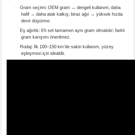
Gram seçimi:
OEM gram
→
dengeli kullan
ı
m;
daha
·
hafif
→
daha atak kalk
ış
;
biraz ağır
→
y
ü
ksek h
ı
zda
devir d
üşü
rme.
Eş ağırlık:
6’lı set
tamamen aynı gram
olmalıdır; farklı
·
gram karışımı önerilmez.
Rodaj:
İlk 100–150 km’de sakin kullanım, yüzey
·
eşleşmesi için idealdir.