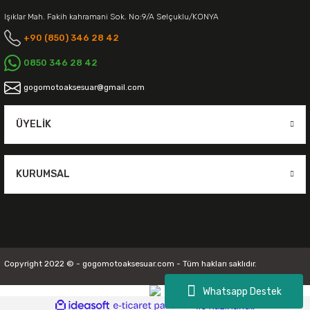
Işıklar Mah. Fakih kahramani Sok. No:9/A Selçuklu/KONYA
+90 (850) 346 28 42
0850 346 28 42
gogomotoaksesuar@gmail.com
ÜYELIK
KURUMSAL
Copyright 2022 © - gogomotoaksesuar.com - Tüm hakları saklıdır.
Whatsapp Destek
ideasoft
ile
e-