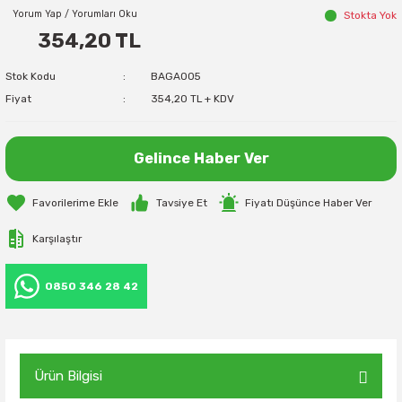
Yorum Yap / Yorumları Oku
Stokta Yok
354,20 TL
Stok Kodu
BAGA005
Fiyat
354,20 TL + KDV
Gelince Haber Ver
Tavsiye Et
Fiyatı Düşünce Haber Ver
Karşılaştır
0850 346 28 42
Ürün Bilgisi