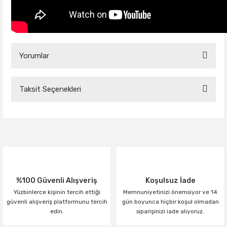
Yorumlar
Taksit Seçenekleri
Bu ürüne ilk yorumu siz yapın!
Yorum Yaz
%100 Güvenli Alışveriş
Koşulsuz İade
Yüzbinlerce kişinin tercih ettiği
Memnuniyetinizi önemsiyor ve 14
güvenli alışveriş platformunu tercih
gün boyunca hiçbir koşul olmadan
edin.
siparişinizi iade alıyoruz.