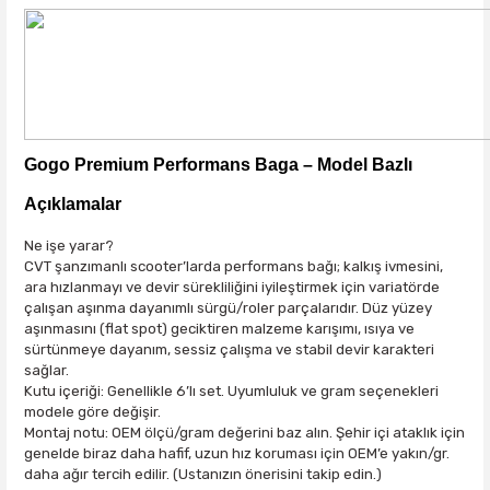
Gogo Premium Performans Baga – Model Bazlı
Açıklamalar
Ne işe yarar?
CVT şanzımanlı scooter’larda performans bağı; kalkış ivmesini,
ara hızlanmayı ve devir sürekliliğini iyileştirmek için variatörde
çalışan aşınma dayanımlı sürgü/roler parçalarıdır.
Düz yüzey
aşınmasını (flat spot)
geciktiren malzeme karışımı,
ısıya ve
sürtünmeye dayanım
, sessiz çalışma ve stabil devir karakteri
sağlar.
Kutu içeriği:
Genellikle
6’lı set
.
Uyumluluk ve gram seçenekleri
modele göre değişir.
Montaj notu:
OEM ölçü/gram değerini baz alın. Şehir içi ataklık için
genelde
biraz daha hafif
, uzun hız koruması için
OEM’e yakın/gr.
daha ağır
tercih edilir. (Ustanızın önerisini takip edin.)