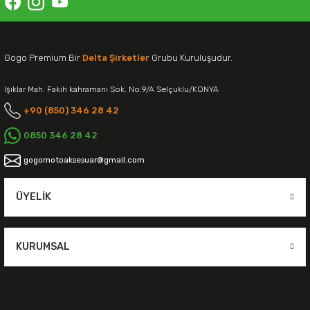
Gogo Premium Bir
Delta Şirketler
Grubu Kuruluşudur.
Işıklar Mah. Fakih kahramani Sok. No:9/A Selçuklu/KONYA
+90 (850) 346 28 42
0850 346 28 42
gogomotoaksesuar@gmail.com
ÜYELIK
KURUMSAL