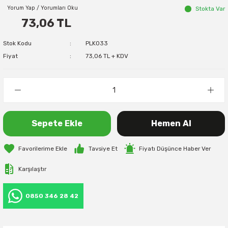
Yorum Yap / Yorumları Oku
Stokta Var
73,06 TL
Stok Kodu
PLK033
Fiyat
73,06 TL + KDV
Sepete Ekle
Hemen Al
Tavsiye Et
Fiyatı Düşünce Haber Ver
Karşılaştır
0850 346 28 42