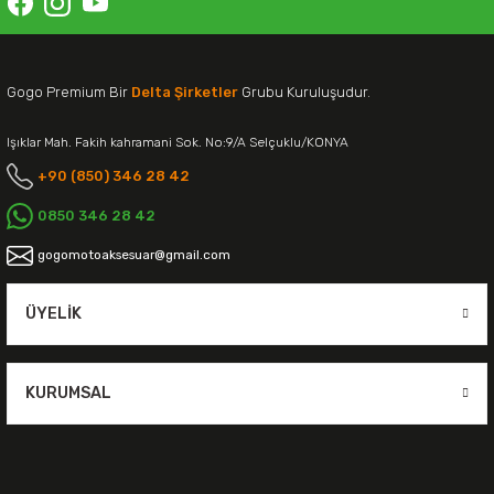
Gogo Premium Bir
Delta Şirketler
Grubu Kuruluşudur.
Işıklar Mah. Fakih kahramani Sok. No:9/A Selçuklu/KONYA
+90 (850) 346 28 42
0850 346 28 42
gogomotoaksesuar@gmail.com
ÜYELIK
KURUMSAL