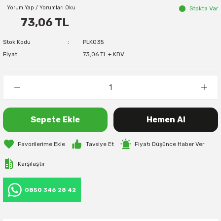
Yorum Yap / Yorumları Oku
Stokta Var
73,06 TL
Stok Kodu
PLK035
Fiyat
73,06 TL + KDV
Sepete Ekle
Hemen Al
Tavsiye Et
Fiyatı Düşünce Haber Ver
Karşılaştır
0850 346 28 42