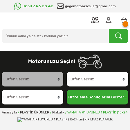
0850 346 28 42
gogomotoaksesuar@gmail.com
Motorunuzu Seçin!
Filtreleme Sonuçlarını Göster...
Anasayfa
PLASTİK ÜRÜNLER
Plakalık
YAMAHA R1 UYUMLU 1 PLASTİK (15x24 