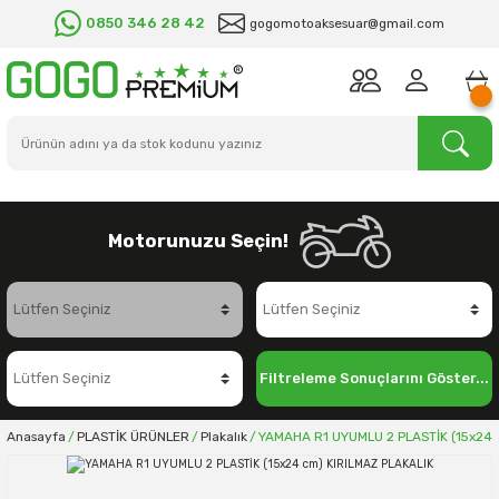
0850 346 28 42
gogomotoaksesuar@gmail.com
Motorunuzu Seçin!
Filtreleme Sonuçlarını Göster...
Anasayfa
PLASTİK ÜRÜNLER
Plakalık
YAMAHA R1 UYUMLU 2 PLASTİK (15x24 