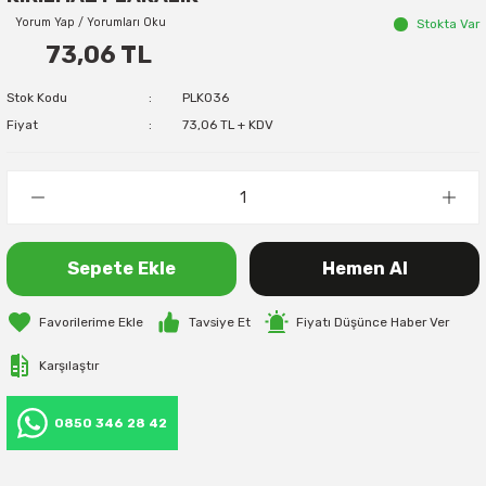
Yorum Yap / Yorumları Oku
Stokta Var
73,06 TL
Stok Kodu
PLK036
Fiyat
73,06 TL + KDV
Sepete Ekle
Hemen Al
Tavsiye Et
Fiyatı Düşünce Haber Ver
Karşılaştır
0850 346 28 42