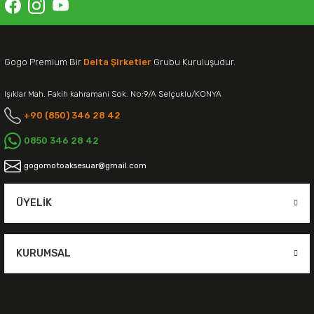
Gogo Premium Bir
Delta Şirketler
Grubu Kuruluşudur.
Işıklar Mah. Fakih kahramani Sok. No:9/A Selçuklu/KONYA
+90 (850) 346 28 42
0850 346 28 42
gogomotoaksesuar@gmail.com
ÜYELIK
KURUMSAL