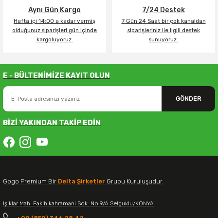
Aynı Gün Kargo
7/24 Destek
Hafta içi 14:00 a kadar vermiş
7 Gün 24 Saat bir çok kanaldan
olduğunuz siparişleri gün içinde
siparişleriniz ile ilgili destek
kargoluyoruz.
sunuyoruz.
E - BÜLTENİMİZE KAYIT OLUN
GÖNDER
BİZİ YAKINDAN TAKİP EDİN
Gogo Premium Bir
Delta Şirketler
Grubu Kuruluşudur.
Işıklar Mah. Fakih kahramani Sok. No:9/A Selçuklu/KONYA