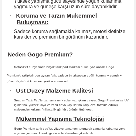
Yüksek yapışma gücü sayesinde yoğun kullanıma,
yağmura ve güneşe karşı
uzun süre dayanıklıdır.
·
Koruma ve Tarzın Mükemmel
Buluşması:
Sadece koruma sağlamakla kalmaz, motosikletinize
karakter ve premium bir
görünüm kazandırır.
Neden Gogo Premium?
Motosiklet dünyasında birçok tank pad markası bulunuyor, ancak
Gogo
Premium
’u rakiplerinden ayıran fark; sadece bir aksesuar değil,
koruma + estetik +
güven
üçlüsünü kusursuz şekilde sunmasıdır
.
·
Üst Düzey Malzeme Kalitesi
Sıradan
Tank Pad
’ler zamanla renk solar, yapışkanı gevşer. Gogo Premium ise UV
ışınlarına, yüksek ısıya ve zorlu hava koşullarına karşı özel formüle edilmiş
malzemeler kullanır. Yıllarca ilk günkü görünümünü korur.
·
Mükemmel Yapışma Teknolojisi
Gogo Premium tank pad’ler, yüzeye tamamen tutunarak zamanla kabarma
veya
soyulma yapmaz. Gerektiğinde iz bırakmadan çıkarılabilir.