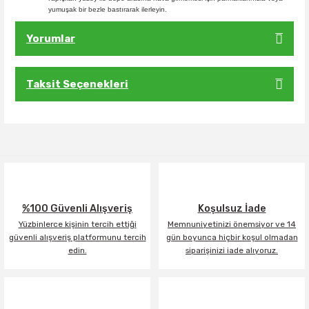
yumuşak bir bezle bastırarak ilerleyin.
Yorumlar
Taksit Seçenekleri
Bu ürüne ilk yorumu siz yapın!
Yorum Yaz
%100 Güvenli Alışveriş
Koşulsuz İade
Yüzbinlerce kişinin tercih ettiği
Memnuniyetinizi önemsiyor ve 14
güvenli alışveriş platformunu tercih
gün boyunca hiçbir koşul olmadan
edin.
siparişinizi iade alıyoruz.