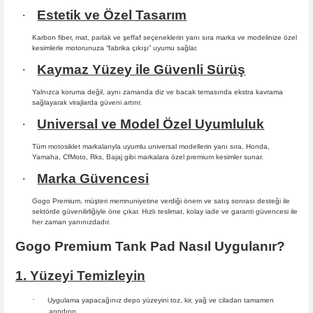
·
Estetik ve Özel Tasarım
Karbon fiber, mat, parlak ve şeffaf seçeneklerin yanı sıra marka ve modelinize özel
kesimlerle motorunuza “fabrika çıkışı” uyumu sağlar.
·
Kaymaz Yüzey ile Güvenli Sürüş
Yalnızca koruma değil, aynı zamanda diz ve bacak temasında ekstra kavrama
sağlayarak virajlarda güveni artırır.
·
Universal ve Model Özel Uyumluluk
Tüm motosiklet markalarıyla uyumlu universal modellerin yanı sıra, Honda,
Yamaha, CfMoto, Rks, Bajaj gibi markalara özel premium kesimler sunar.
·
Marka Güvencesi
Gogo Premium, müşteri memnuniyetine verdiği önem ve satış sonrası desteği ile
sektörde güvenilirliğiyle öne çıkar. Hızlı teslimat, kolay iade ve garanti güvencesi ile
her zaman yanınızdadır.
Gogo Premium Tank Pad Nasıl Uygulanır?
1. Yüzeyi Temizleyin
·
Uygulama yapacağınız depo yüzeyini toz, kir, yağ ve ciladan tamamen
arındırın.