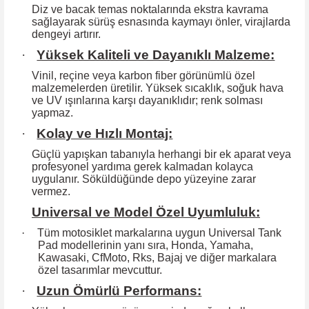
Diz ve bacak temas noktalarında ekstra kavrama
sağlayarak sürüş esnasında kaymayı önler, virajlarda
dengeyi artırır.
·
Yüksek Kaliteli ve Dayanıklı Malzeme:
Vinil, reçine veya karbon fiber görünümlü özel
malzemelerden üretilir. Yüksek
sıcaklık, soğuk hava
ve UV ışınlarına karşı dayanıklıdır; renk solması
yapmaz.
·
Kolay ve Hızlı Montaj:
Güçlü yapışkan tabanıyla herhangi bir ek aparat veya
profesyonel yardıma
gerek kalmadan kolayca
uygulanır. Söküldüğünde depo yüzeyine zarar
vermez.
Universal ve Model Özel Uyumluluk:
·
Tüm motosiklet markalarına uygun Universal Tank
Pad modellerinin yanı sıra, Honda, Yamaha,
Kawasaki, CfMoto, Rks, Bajaj ve diğer markalara
özel tasarımlar mevcuttur.
·
Uzun Ömürlü Performans: