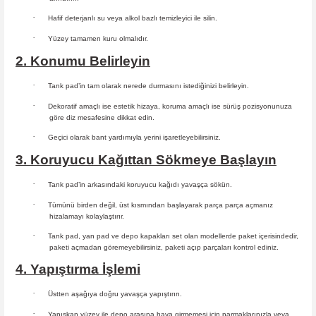
·
Hafif deterjanlı su veya alkol bazlı temizleyici ile silin.
·
Yüzey tamamen kuru olmalıdır.
2. Konumu Belirleyin
·
Tank pad’in tam olarak nerede durmasını istediğinizi belirleyin.
·
Dekoratif amaçlı ise estetik hizaya, koruma amaçlı ise sürüş
pozisyonunuza
göre diz mesafesine dikkat edin.
·
Geçici olarak bant yardımıyla yerini işaretleyebilirsiniz.
3. Koruyucu Kağıttan Sökmeye Başlayın
·
Tank pad’in arkasındaki koruyucu kağıdı yavaşça sökün.
·
Tümünü birden değil, üst kısmından başlayarak parça parça açmanız
hizalamayı kolaylaştırır.
·
Tank pad, yan pad ve depo kapakları set olan modellerde paket içerisindedir,
paketi açmadan göremeyebilirsiniz, paketi açıp parçaları
kontrol ediniz.
4. Yapıştırma İşlemi
·
Üstten aşağıya doğru yavaşça yapıştırın.
·
Yapışkan yüzey ile depo arasına hava girmemesi için parmaklarınızla veya