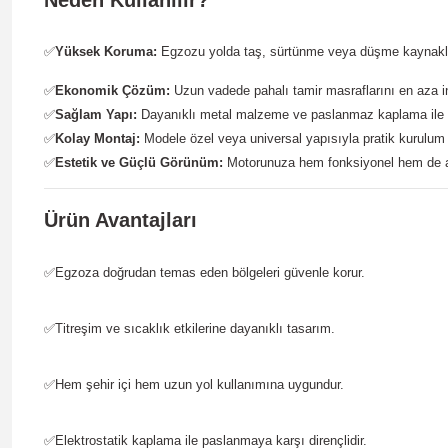
Neden Kullanılır?
✅
Yüksek Koruma:
Egzozu yolda taş, sürtünme veya düşme kaynaklı 
✅
Ekonomik Çözüm:
Uzun vadede pahalı tamir masraflarını en aza ind
✅
Sağlam Yapı:
Dayanıklı metal malzeme ve paslanmaz kaplama ile u
✅
Kolay Montaj:
Modele özel veya universal yapısıyla pratik kurulum
✅
Estetik ve Güçlü Görünüm:
Motorunuza hem fonksiyonel hem de agr
Ürün Avantajları
✅
Egzoza doğrudan temas eden bölgeleri güvenle korur.
✅
Titreşim ve sıcaklık etkilerine dayanıklı tasarım.
✅
Hem şehir içi hem uzun yol kullanımına uygundur.
✅
Elektrostatik kaplama ile paslanmaya karşı dirençlidir.