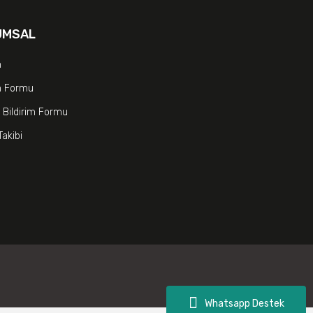
UMSAL
m
im Formu
 Bildirim Formu
Takibi
Whatsapp Destek