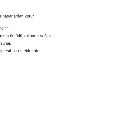
hasarlardan korur.
irir.
zun ömürlü kullanım sağlar.
 sunar.
esif bir estetik katar.