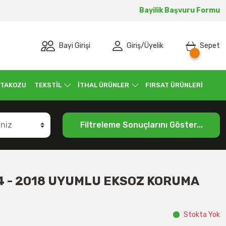
Bayilik Başvuru Formu
Bayi Girişi
Giriş
/
Üyelik
Sepet
 TAKOZU
TEKSTİL
İTHAL ÜRÜNLER
FIRSAT ÜRÜNLERİ
Filtreleme Sonuçlarını Göster...
4 - 2018 UYUMLU EKSOZ KORUMA
Stokta Yok