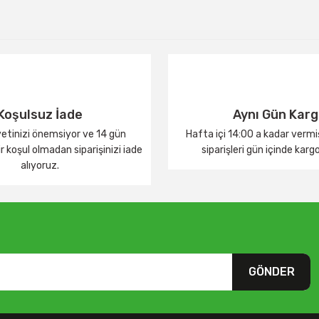
Yorum Yaz
Koşulsuz İade
Aynı Gün Kar
tinizi önemsiyor ve 14 gün
Hafta içi 14:00 a kadar verm
 koşul olmadan siparişinizi iade
siparişleri gün içinde karg
alıyoruz.
GÖNDER