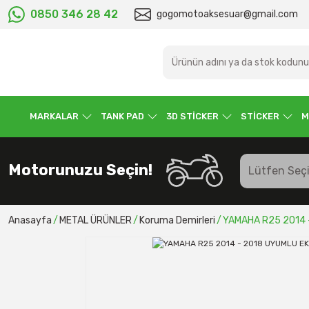
0850 346 28 42
gogomotoaksesuar@gmail.com
MARKALAR
TANK PAD
3D STİCKER
STİCKER
M
Motorunuzu Seçin!
Anasayfa
METAL ÜRÜNLER
Koruma Demirleri
YAMAHA R25 2014 