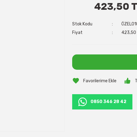
423,50 
Stok Kodu
ÖZEL01
Fiyat
423,50 
T
0850 346 28 42