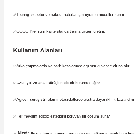
✅
Touring, scooter ve naked motorlar için uyumlu modeller sunar.
✅
GOGO Premium kalite standartlarına uygun üretim.
Kullanım Alanları
✅
Arka çarpmalarda ve park kazalarında egzozu güvence altına alır.
✅
Uzun yol ve arazi sürüşlerinde ek koruma sağlar.
✅
Agresif sürüş stili olan motosikletlerde ekstra dayanıklılık kazandırır
✅
Her mevsim egzoz estetiğini koruyan bir çözüm sunar.
Not:
Egzoz koruma aparatının doğru ve sağlam montajı hem koruma 