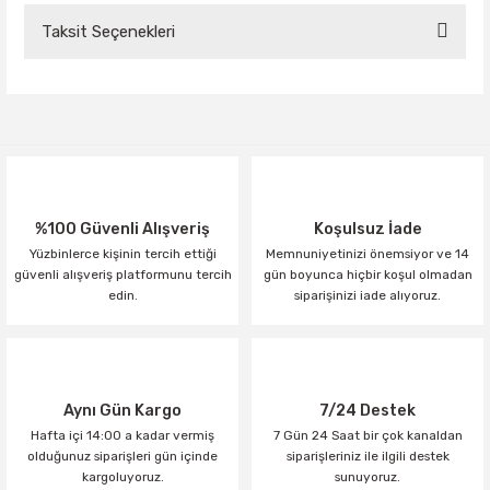
Taksit Seçenekleri
Bu ürüne ilk yorumu siz yapın!
Yorum Yaz
%100 Güvenli Alışveriş
Koşulsuz İade
Yüzbinlerce kişinin tercih ettiği
Memnuniyetinizi önemsiyor ve 14
güvenli alışveriş platformunu tercih
gün boyunca hiçbir koşul olmadan
edin.
siparişinizi iade alıyoruz.
Aynı Gün Kargo
7/24 Destek
Hafta içi 14:00 a kadar vermiş
7 Gün 24 Saat bir çok kanaldan
olduğunuz siparişleri gün içinde
siparişleriniz ile ilgili destek
kargoluyoruz.
sunuyoruz.