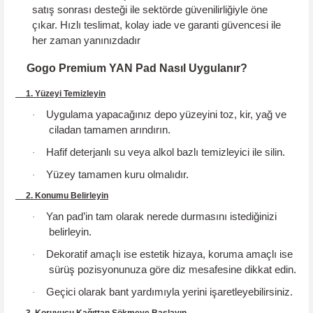
satış sonrası desteği ile sektörde güvenilirliğiyle öne
çıkar.
Hızlı teslimat, kolay iade ve garanti güvencesi
ile
her zaman yanınızdadır
Gogo Premium YAN Pad Nasıl Uygulanır?
1. Yüzeyi Temizleyin
Uygulama yapacağınız depo yüzeyini toz, kir, yağ ve
·
ciladan tamamen arındırın.
Hafif deterjanlı su veya alkol bazlı temizleyici ile silin.
·
Yüzey tamamen kuru olmalıdır.
·
2. Konumu Belirleyin
Yan pad’in tam olarak nerede durmasını istediğinizi
·
belirleyin.
Dekoratif amaçlı ise estetik hizaya, koruma amaçlı ise
·
sürüş pozisyonunuza göre diz mesafesine dikkat edin.
Geçici olarak bant yardımıyla yerini işaretleyebilirsiniz.
·
3. Koruyucu Kağıttan Sökmeye Başlayın