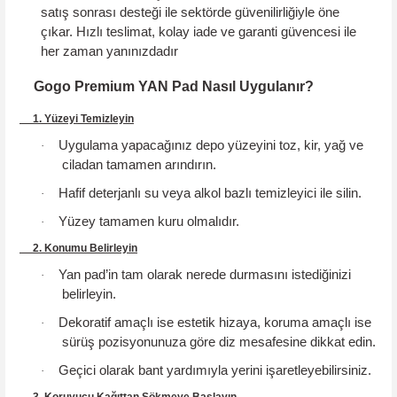
satış sonrası desteği ile sektörde güvenilirliğiyle öne
çıkar.
Hızlı teslimat, kolay iade ve garanti güvencesi
ile
her zaman yanınızdadır
Gogo Premium YAN Pad Nasıl Uygulanır?
1. Yüzeyi Temizleyin
Uygulama yapacağınız depo yüzeyini toz, kir, yağ ve
·
ciladan tamamen arındırın.
Hafif deterjanlı su veya alkol bazlı temizleyici ile silin.
·
Yüzey tamamen kuru olmalıdır.
·
2. Konumu Belirleyin
Yan pad’in tam olarak nerede durmasını istediğinizi
·
belirleyin.
Dekoratif amaçlı ise estetik hizaya, koruma amaçlı ise
·
sürüş pozisyonunuza göre diz mesafesine dikkat edin.
Geçici olarak bant yardımıyla yerini işaretleyebilirsiniz.
·
3. Koruyucu Kağıttan Sökmeye Başlayın