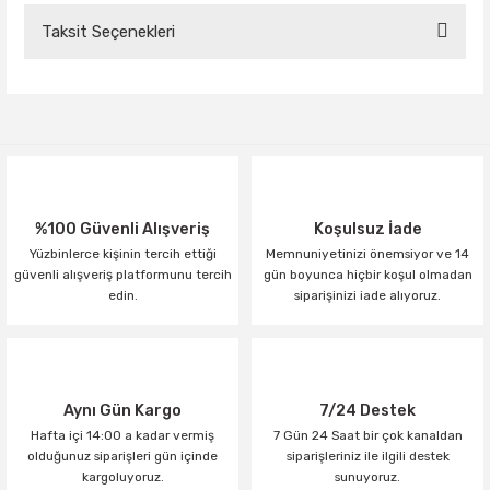
Taksit Seçenekleri
Bu ürüne ilk yorumu siz yapın!
Yorum Yaz
%100 Güvenli Alışveriş
Koşulsuz İade
Yüzbinlerce kişinin tercih ettiği
Memnuniyetinizi önemsiyor ve 14
güvenli alışveriş platformunu tercih
gün boyunca hiçbir koşul olmadan
edin.
siparişinizi iade alıyoruz.
Aynı Gün Kargo
7/24 Destek
Hafta içi 14:00 a kadar vermiş
7 Gün 24 Saat bir çok kanaldan
olduğunuz siparişleri gün içinde
siparişleriniz ile ilgili destek
kargoluyoruz.
sunuyoruz.